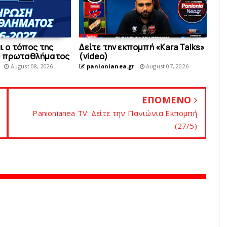
αι ο τόπος της
Δείτε την εκπομπή «Kara Talks»
υ πρωταθλήματος
(video)
August 08, 2026
panionianea.gr
August 07, 2026
ΕΠΟΜΕΝΟ
Panionianea TV: Δείτε την Πανιώνια Εκπομπή
(27/5)