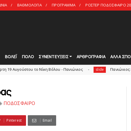
ΩΝΙΑ
ΒΑΘΜΟΛΟΓΙΑ
ΠΡΟΓΡΑΜΜΑ
ΡΟΣΤΕΡ ΠΟΔΟΣΦΑΙΡΟ 20
Τ
ΒΟΛΕΪ
ΠΟΛΟ
ΣΥΝΕΝΤΕΥΞΕΙΣ
ΑΡΘΡΟΓΡΑΦΙΑ
ΑΛΛΑ ΣΠΟ
ύστου το Νίκη Βόλου - Πανιώνιος
Πανιώνιος: O άξονας πο
slide
δας
ΠΟΔΟΣΦΑΙΡΟ
Pinterest
Email