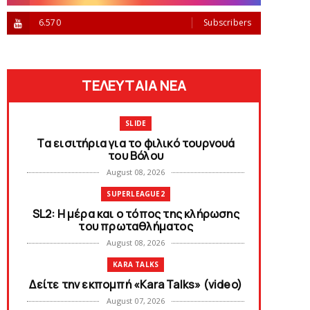
6.570
Subscribers
ΤΕΛΕΥΤΑΙΑ ΝΕΑ
SLIDE
Tα εισιτήρια για το φιλικό τουρνουά
του Bόλου
August 08, 2026
SUPERLEAGUE2
SL2: Η μέρα και ο τόπος της κλήρωσης
του πρωταθλήματος
August 08, 2026
KARA TALKS
Δείτε την εκπομπή «Kara Talks» (video)
August 07, 2026