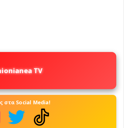
nionianea TV
 στα Social Media!