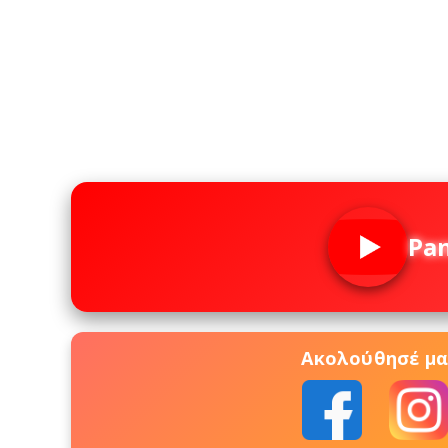
Pa
Ακολούθησέ μας