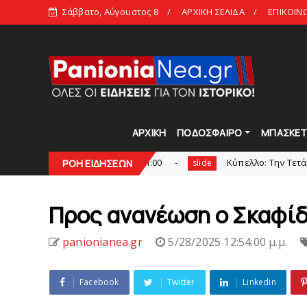
Σάββατο, Αύγουστος 8
ΑΡΧΙΚΗ ΣΕΛΙΔΑ
ΕΠΙΚΟΙΝ
ΑΡΧΙΚΗ
ΠΟΔΟΣΦΑΙΡΟ
ΜΠΑΣΚΕ
«Kara Talks»: LIVE 21:00
Κύπελλο: Την Τετάρτη 19 Αυγο
ΡΟΗ ΕΙΔΗΣΕΩΝ
slide
Πρoς ανανέωση o Σκαφί
panionianea.gr
5/28/2025 12:54:00 μ.μ.
Facebook
Twitter
Linkedin