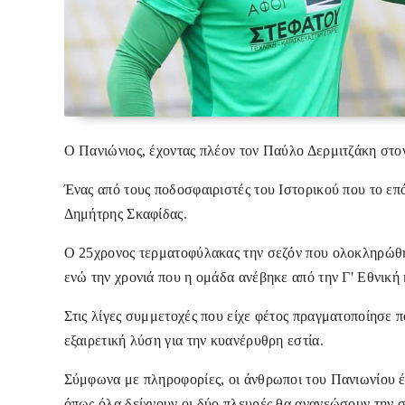
Ο Πανιώνιος, έχοντας πλέον τον Παύλο Δερμιτζάκη στον 
Ένας από τους ποδοσφαιριστές του Ιστορικού που το επό
Δημήτρης Σκαφίδας.
Ο 25χρονος τερματοφύλακας την σεζόν που ολοκληρώθ
ενώ την χρονιά που η ομάδα ανέβηκε από την Γ' Εθνική 
Στις λίγες συμμετοχές που είχε φέτος πραγματοποίησε π
εξαιρετική λύση για την κυανέρυθρη εστία.
Σύμφωνα με πληροφορίες, οι άνθρωποι του Πανιωνίου έχ
όπως όλα δείχνουν οι δύο πλευρές θα ανανεώσουν την συ