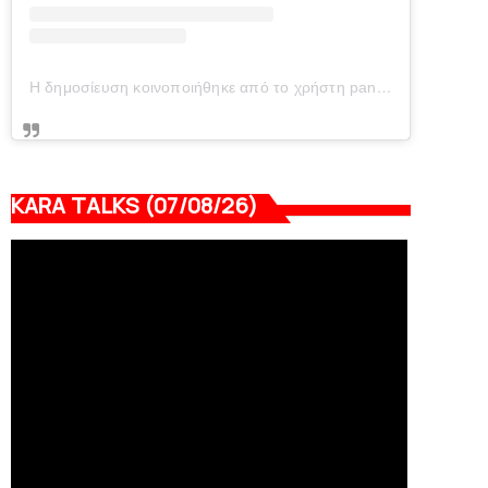
Η δημοσίευση κοινοποιήθηκε από το χρήστη panionianea.gr (@panionianea.gr)
KARA TALKS (07/08/26)