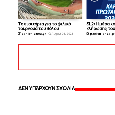
Tα εισιτήρια για το φιλικό
SL2: Η μέρα κ
τουρνουά του Bόλου
κλήρωσης το
panionianea.gr
August 08, 2026
panionianea.gr
ΔΕΝ ΥΠΆΡΧΟΥΝ ΣΧΌΛΙΑ