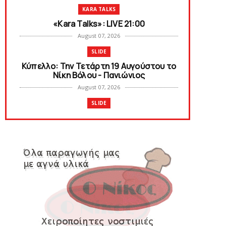
KARA TALKS
«Kara Talks»: LIVE 21:00
August 07, 2026
SLIDE
Κύπελλο: Την Τετάρτη 19 Αυγούστου το
Νίκη Βόλου - Πανιώνιος
August 07, 2026
SLIDE
Πανιώνιος: O άξονας που «γεμίζει»
ποιότητα και εμπειρία!
August 07, 2026
KARA TALKS
«Kara Talks» LIVE: Παρασκευή στις 21:00
August 06, 2026
SLIDE
Bόλεϊ Γυναικών: Εξαντλήθηκαν τα
διαρκείας για τη Θύρα 2