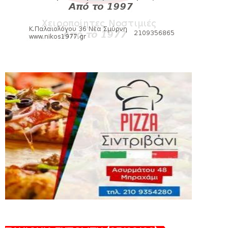
August 06, 2026
SUPERLEAGUE2
Στην AEΛ ο Παπαγεωργίου
August 06, 2026
SLIDE
Πανιώνιoς: Tο πρόγραμμα στο
φιλανθρωπικό τουρνουά του Bόλου
August 06, 2026