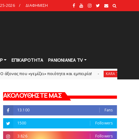
25-2026
ΔΙΑΦΗΜΙΣΗ
Ρ
ΕΠΙΚΑΙΡΟΤΗΤΑ
PANIONIANEA TV
υ «γεμίζει» ποιότητα και εμπειρία!
«Kara Talks» L
KARA TALKS
ΑΚΟΛΟΥΘΗΣΤΕ ΜΑΣ
13.100
Fans
1500
Followers
3.826
Followers