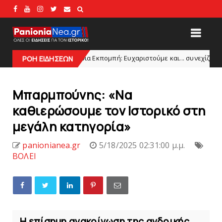
Πανιώνια Εκπομπή: Eυχαριστούμε και... συνεχίζουμε!
ΡΟΗ ΕΙΔΗΣΕΩΝ
HEADLINE
Mπαρμπούνης: «Nα
καθιερώσουμε τον Iστορικό στη
μεγάλη κατηγορία»
panionianea.gr
5/18/2025 02:31:00 μ.μ.
ΒΟΛΕΙ
Η επίσημη ανακοίνωση της ανδρικής