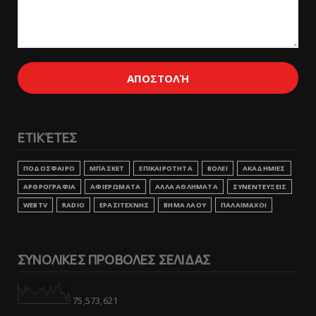
ΕΤΙΚΈΤΕΣ
ΠΟΔΟΣΦΑΙΡΟ
ΜΠΑΣΚΕΤ
ΕΠΙΚΑΙΡΟΤΗΤΑ
ΒΟΛΕΙ
ΑΚΑΔΗΜΙΕΣ
ΑΡΘΡΟΓΡΑΦΙΑ
ΑΦΙΕΡΩΜΑΤΑ
ΑΛΛΑ ΑΘΛΗΜΑΤΑ
ΣΥΝΕΝΤΕΥΞΕΙΣ
WEBTV
RADIO
ΕΡΑΣΙΤΕΧΝΗΣ
ΒΗΜΑ ΛΑΟΥ
ΠΑΛΑΙΜΑΧΟΙ
ΣΥΝΟΛΙΚΕΣ ΠΡΟΒΟΛΕΣ ΣΕΛΙΔΑΣ
75,573,621