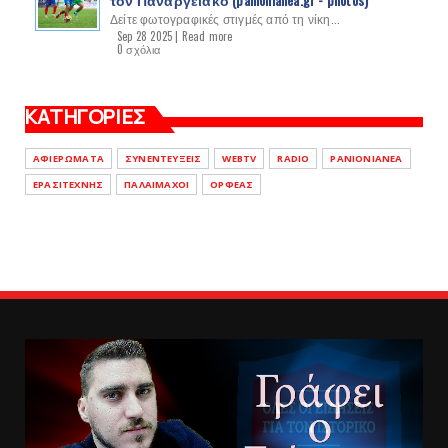
Δείτε φωτογραφικές στιγμές από τη νίκη...
Sep 28 2025 |
Read more
0 σχόλια
ΚΑΤΗΓΟΡΙΕΣ
ΑΦΙΕΡΩΜΑΤΑ
ΣΥΝΕΝΤΕΥΞΕΙΣ
WEBTV
RADIO
PANIONIANEA
ΕΡΑΣΙΤΕΧΝΗΣ
ΠΑΛΑΙΜΑΧΟΙ
ΟΡΦΕΑΣ