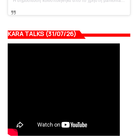
Η δημοσίευση κοινοποιήθηκε από το χρήστη panionianea.gr (@panionianea.gr)
KARA TALKS (31/07/26)