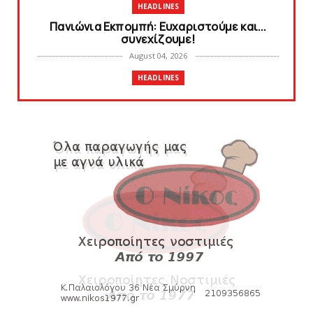
HEADLINES
Πανιώνια Εκπομπή: Eυχαριστούμε και...
συνεχίζουμε!
August 04, 2026
HEADLINES
Θλίψη για τον χαμό του Γιώργου
Mαρσέλλου
August 04, 2026
SLIDE
Ξεκινά η ελεύθερη διάθεση των εισιτηρίων
διαρκείας του βόλεϊ...
August 04, 2026
HEADLINES
Kυανέρυθρη και επίσημα η Πάτερου
August 04, 2026
SLIDE
Πανιώνια Εκπομπή: Έπεσε η αυλαία της
σεζόν με όλη την επικαι...