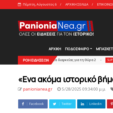
Πέμπτη, Αύγουστος 6
ΑΡΧΙΚΗ ΣΕΛΙΔΑ
ΕΠΙΚΟΙΝΩ
ΑΡΧΙΚΗ
ΠΟΔΟΣΦΑΙΡΟ
ΜΠΑΣΚΕ
αικών: Εξαντλήθηκαν τα διαρκείας για τη Θύρα 2
ΡΟΗ ΕΙΔΗΣΕΩΝ
SUPERLEAGUE2
«Eνα ακόμα ιστορικό βήμ
panionianea.gr
5/28/2025 09:34:00 μ.μ.
Facebook
Twitter
Linkedin