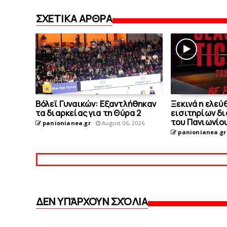
ΣΧΕΤΙΚΑ ΑΡΘΡΑ
Bόλεϊ Γυναικών: Εξαντλήθηκαν
Ξεκινά η ελε
τα διαρκείας για τη Θύρα 2
εισιτηρίων δι
τoυ Πανιωνίο
panionianea.gr
August 06, 2026
panionianea.gr
ΔΕΝ ΥΠΆΡΧΟΥΝ ΣΧΌΛΙΑ