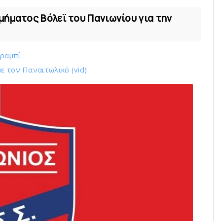
μήματος Βόλεϊ του Πανιωνίου για την
Αραμπί
ε τoν Παναιτωλικό (vid)