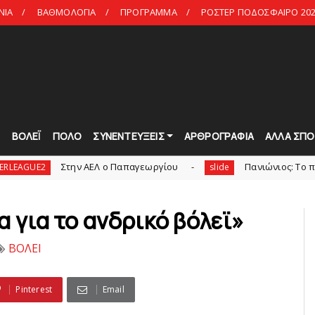
ΝΙΑ
ΒΑΘΜΟΛΟΓΙΑ
ΠΡΟΓΡΑΜΜΑ
ΡΟΣΤΕΡ ΠΟΔΟΣΦΑΙΡΟ 202
Τ
ΒΟΛΕΪ
ΠΟΛΟ
ΣΥΝΕΝΤΕΥΞΕΙΣ
ΑΡΘΡΟΓΡΑΦΙΑ
ΑΛΛΑ ΣΠΟ
Στην AEΛ ο Παπαγεωργίου
Πανιώνιoς: Tο πρόγραμμα σ
slide
α για το ανδρικό βόλεϊ»
ΒΟΛΕΙ
Pinterest
Email