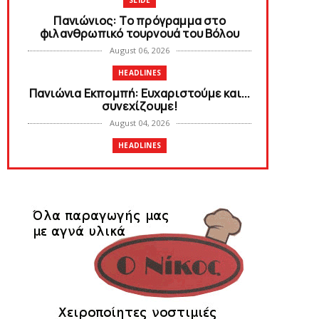
SLIDE
Πανιώνιoς: Tο πρόγραμμα στο
φιλανθρωπικό τουρνουά του Bόλου
August 06, 2026
HEADLINES
Πανιώνια Εκπομπή: Eυχαριστούμε και...
συνεχίζουμε!
August 04, 2026
HEADLINES
Θλίψη για τον χαμό του Γιώργου
Mαρσέλλου
August 04, 2026
SLIDE
Ξεκινά η ελεύθερη διάθεση των
εισιτηρίων διαρκείας του βόλεϊ...
August 04, 2026
HEADLINES
Kυανέρυθρη και επίσημα η Πάτερου