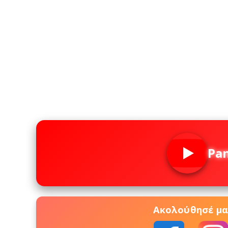
Pa
Ακολούθησέ μας