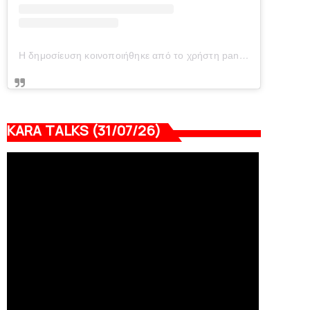
Η δημοσίευση κοινοποιήθηκε από το χρήστη panionianea.gr (@panionianea.gr)
KARA TALKS (31/07/26)