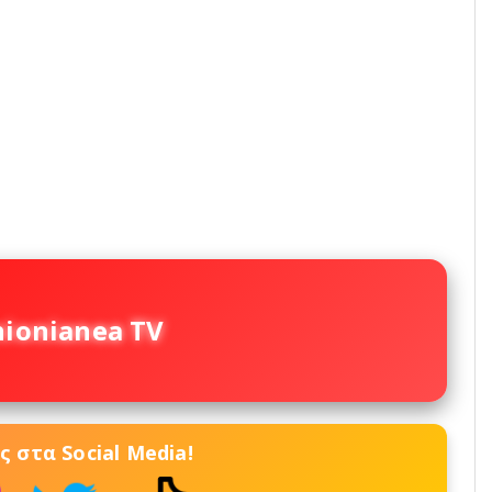
nionianea TV
 στα Social Media!