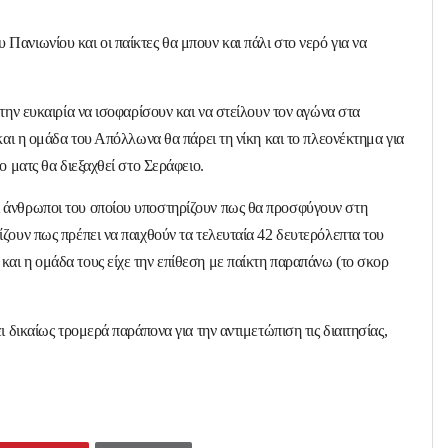
Πανιωνίου και οι παίκτες θα μπουν και πάλι στο νερό για να
 την ευκαιρία να ισοφαρίσουν και να στείλουν τον αγώνα στα
 και η ομάδα του Απόλλωνα θα πάρει τη νίκη και το πλεονέκτημα για
ο ματς θα διεξαχθεί στο Σεράφειο.
ι άνθρωποι του οποίου υποστηρίζουν πως θα προσφύγουν στη
ίζουν πως πρέπει να παιχθούν τα τελευταία 42 δευτερόλεπτα του
αι η ομάδα τους είχε την επίθεση με παίκτη παραπάνω (το σκορ
ι δικαίως τρομερά παράπονα για την αντιμετώπιση τις διαιτησίας,