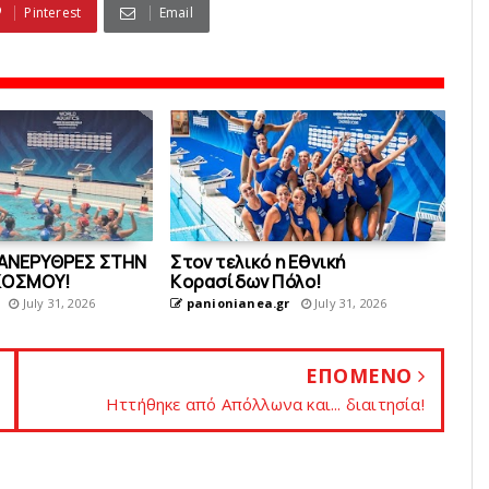
Pinterest
Email
ΥΑΝΕΡΥΘΡΕΣ ΣΤΗΝ
Στον τελικό η Eθνική
ΚOΣΜΟΥ!
Kορασίδων Πόλο!
July 31, 2026
panionianea.gr
July 31, 2026
ΕΠΟΜΕΝΟ
Hττήθηκε από Aπόλλωνα και... διαιτησία!