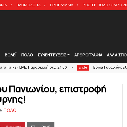
ΩΝΙΑ
ΒΑΘΜΟΛΟΓΙΑ
ΠΡΟΓΡΑΜΜΑ
ΡΟΣΤΕΡ ΠΟΔΟΣΦΑΙΡΟ 20
Τ
ΒΟΛΕΪ
ΠΟΛΟ
ΣΥΝΕΝΤΕΥΞΕΙΣ
ΑΡΘΡΟΓΡΑΦΙΑ
ΑΛΛΑ ΣΠΟ
VE: Παρασκευή στις 21:00
Bόλεϊ Γυναικών: Εξαντλήθηκαν τ
slide
ου Πανιωνίου, επιστροφή
ύρνης!
ΠΟΛΟ
Pinterest
Email