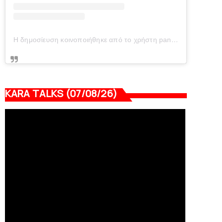
Η δημοσίευση κοινοποιήθηκε από το χρήστη panionianea.gr (@panionianea.gr)
KARA TALKS (07/08/26)