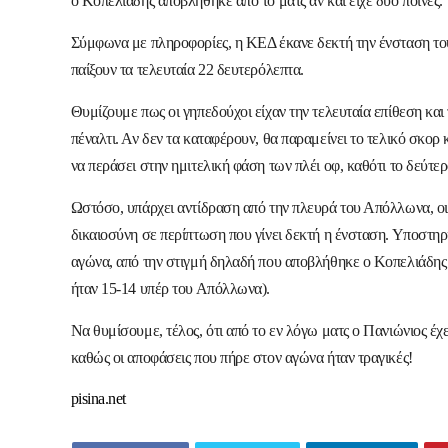
ο Κοπελιάδης αποβλήθηκε από το ματς αν και είχε δύο ποινές.
Σύμφωνα με πληροφορίες, η ΚΕΔ έκανε δεκτή την ένσταση του 
παίξουν τα τελευταία 22 δευτερόλεπτα.
Θυμίζουμε πως οι γηπεδούχοι είχαν την τελευταία επίθεση και
πέναλτι. Αν δεν τα καταφέρουν, θα παραμείνει το τελικό σκορ
να περάσει στην ημιτελική φάση των πλέι οφ, καθότι το δεύτερ
Ωστόσο, υπάρχει αντίδραση από την πλευρά του Απόλλωνα, ο
δικαιοσύνη σε περίπτωση που γίνει δεκτή η ένσταση. Υποστηρ
αγώνα, από την στιγμή δηλαδή που αποβλήθηκε ο Κοπελιάδης κ
ήταν 15-14 υπέρ του Απόλλωνα).
Να θυμίσουμε, τέλος, ότι από το εν λόγω ματς ο Πανιώνιος έχε
καθώς οι αποφάσεις που πήρε στον αγώνα ήταν τραγικές!
pisina.net