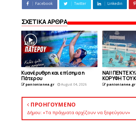
Facebook
Twitter
Linkedin
ΣΧΕΤΙΚΑ ΑΡΘΡΑ
Kυανέρυθρη και επίσημα η
ΝΑΙ! ΠΕΝΤΕ Κ
Πάτερου
ΚΟΡΥΦΗ ΤΟΥ 
panionianea.gr
August 04, 2026
panionianea.gr
ΠΡΟΗΓΟΥΜΕΝΟ
Δήμου: «Τα πράγματα αρχίζoυν να ξεφεύγουν»