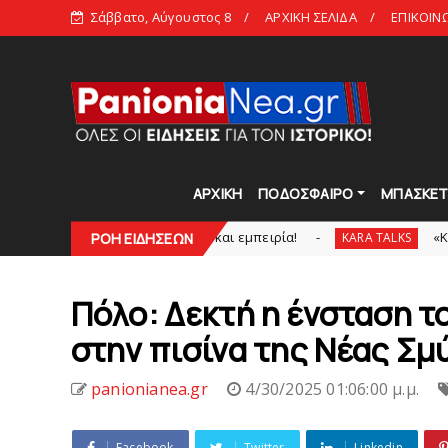
Σάββατο, Αύγουστος 8
ΑΡΧΙΚΗ ΣΕΛΙΔΑ
ΕΠΙΚΟΙΝ
ΑΡΧΙΚΗ
ΠΟΔΟΣΦΑΙΡΟ
ΜΠΑΣΚΕ
 «γεμίζει» ποιότητα και εμπειρία!
«Kara Talks» LI
ΡΟΗ ΕΙΔΗΣΕΩΝ
KARA TALKS
Πόλo: Δεκτή η ένσταση τ
στην πισίνα της Νέας Σμ
panionianea.gr
4/30/2025 01:06:00 μ.μ.
Facebook
Twitter
Linkedin