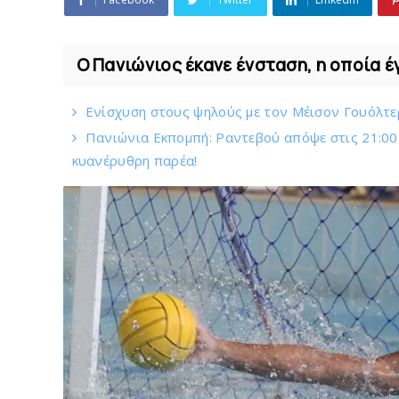
Ο Πανιώνιος έκανε ένσταση, η οποία έ
Eνίσχυση στους ψηλούς με τον Μέισον Γουόλτερ
Πανιώνια Εκπομπή: Ραντεβού απόψε στις 21:00 -
κυανέρυθρη παρέα!