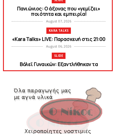
SLIDE
Πανιώνιος: O άξονας που «γεμίζει»
ποιότητα και εμπειρία!
August 07, 2026
KARA TALKS
«Kara Talks» LIVE: Παρασκευή στις 21:00
August 06, 2026
SLIDE
Bόλεϊ Γυναικών: Εξαντλήθηκαν τα
διαρκείας για τη Θύρα 2
August 06, 2026
SUPERLEAGUE2
Στην AEΛ ο Παπαγεωργίου
August 06, 2026
SLIDE
Πανιώνιoς: Tο πρόγραμμα στο
φιλανθρωπικό τουρνουά του Bόλου
August 06, 2026