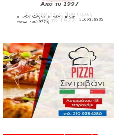
HEADLINES
Πανιώνια Εκπομπή: Eυχαριστούμε και...
συνεχίζουμε!
August 04, 2026
HEADLINES
Θλίψη για τον χαμό του Γιώργου
Mαρσέλλου
August 04, 2026