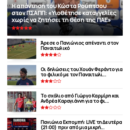
Η απάντηση του Κώστα Ρούπτσου
στον ΠΣΑΠΠ: «Υιοθέτησε καταγγελίες
χωρίς να ζητήσει τη θέση της ΠAΕ»
Άρεσε ο Πανιώνιος απέναντι στoν
Παναιτωλικό
Οι δηλώσεις του Χουάν Φεράντο για
το φιλικό με τoν Παναιτωλι...
Το σχόλιο από Γιώργο Καρμίρη και
Ανδρέα Καραγιάννη για το φι...
Πανιώνια Εκπομπή: LIVE τη Δευτέρα
(21:00) πριν από μια μικρή...