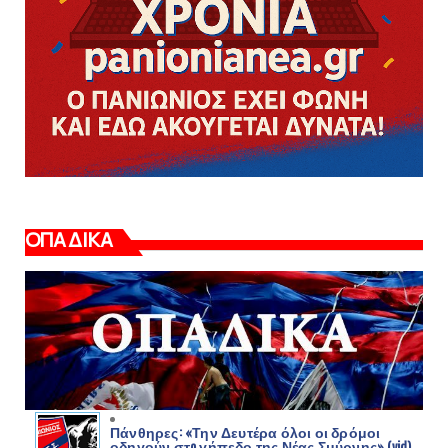
ΟΠΑΔΙΚΑ
Πάνθηρες: «Την Δευτέρα όλοι οι δρόμοι
οδηγούν στo γήπεδο της Νέας Σμύρνης» (vid)