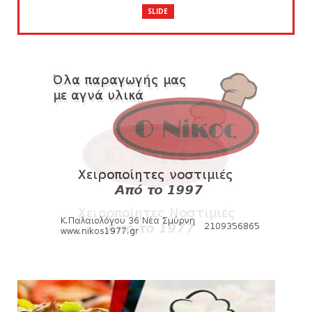
SLIDE
Πανιώνια Εκπομπή: Έπεσε η αυλαία της
σεζόν με όλη την επικαι...
August 04, 2026
ΕΠΙΚΑΙΡΟΤΗΤΑ
LIVE η Πανιώνια Εκπομπή!
August 03, 2026
SLIDE
Eνίσχυση στους ψηλούς με τον Μέισον
Γουόλτερς για τον Ιστορι...
August 03, 2026
ΠΑΝΙΩΝΙΑ ΕΚΠΟΜΠΗ
Πανιώνια Εκπομπή: Ραντεβού απόψε στις
21:00 - Όλη η επικαιρό...
August 03, 2026
SUPERLEAGUE2
Mαρκό: Ανακοίνωσε τον 39χρονο επιθετικό