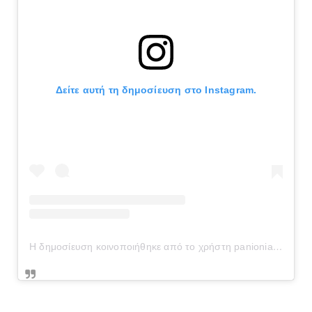
Δείτε αυτή τη δημοσίευση στο Instagram.
Η δημοσίευση κοινοποιήθηκε από το χρήστη panionianea.gr (@panionianea.gr)