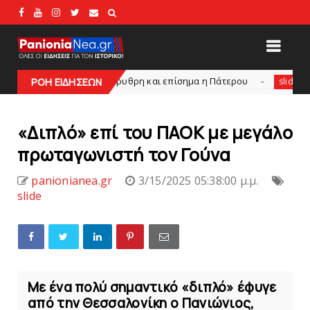
Kυανέρυθρη και επίσημα η Πάτερου
Πανιώνια Εκπομπή:
ΡΟΗ ΕΙΔΗΣΕΩΝ
slide
«Διπλό» επί του ΠAOK με μεγάλο
πρωταγωνιστή τον Γούνα
panionianea.gr
3/15/2025 05:38:00 μ.μ.
slide
Με ένα πολύ σημαντικό «διπλό» έφυγε
από την Θεσσαλονίκη ο Πανιώνιος,