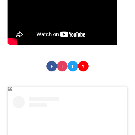
F
I
T
Y