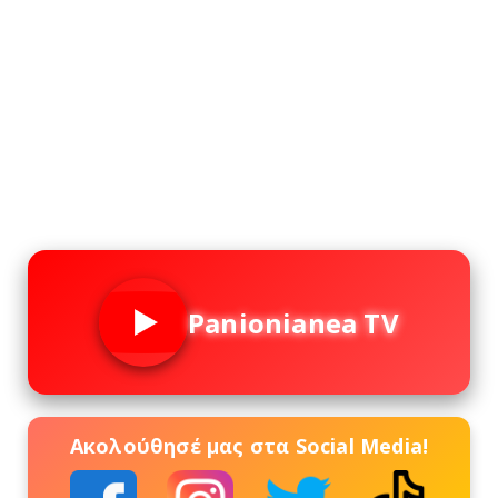
Panionianea TV
Ακολούθησέ μας στα Social Media!