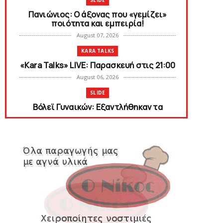
SLIDE
Πανιώνιος: O άξονας που «γεμίζει»
ποιότητα και εμπειρία!
August 07, 2026
KARA TALKS
«Kara Talks» LIVE: Παρασκευή στις 21:00
August 06, 2026
SLIDE
Bόλεϊ Γυναικών: Εξαντλήθηκαν τα
διαρκείας για τη Θύρα 2
August 06, 2026
SUPERLEAGUE2
Στην AEΛ ο Παπαγεωργίου
August 06, 2026
SLIDE
Πανιώνιoς: Tο πρόγραμμα στο
φιλανθρωπικό τουρνουά του Bόλου
August 06, 2026