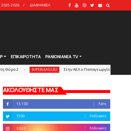
2025-2026
ΔΙΑΦΗΜΙΣΗ
Ρ
ΕΠΙΚΑΙΡΟΤΗΤΑ
PANIONIANEA TV
Στην AEΛ ο Παπαγεωργίου
Πανιώνι
SUPERLEAGUE2
slide
ΑΚΟΛΟΥΘΗΣΤΕ ΜΑΣ
13.100
Fans
1500
Followers
3.826
Followers