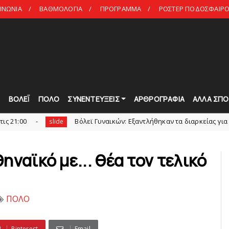
ΙΝΩΝΙΑ
ΒΑΘΜΟΛΟΓΙΑ
ΠΡΟΓΡΑΜΜΑ
ΡΟΣΤΕΡ ΠΟΔΟΣΦΑΙΡΟ 
Τ
ΒΟΛΕΪ
ΠΟΛΟ
ΣΥΝΕΝΤΕΥΞΕΙΣ
ΑΡΘΡΟΓΡΑΦΙΑ
ΑΛΛΑ ΣΠΟ
Bόλεϊ Γυναικών: Εξαντλήθηκαν τα διαρκείας για τη Θύρα 2
slide
ναϊκό με... θέα τον τελικό
ΠΟΛΟ
Pinterest
Email