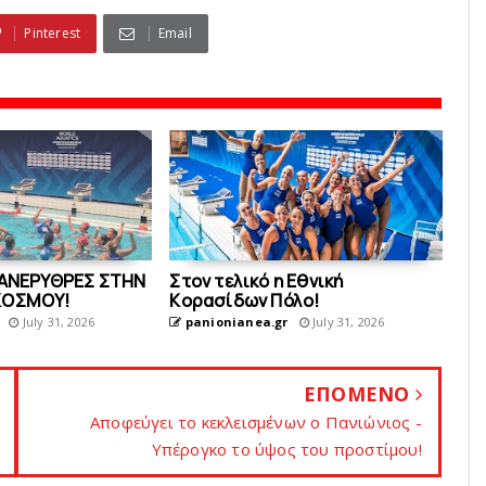
Pinterest
Email
ΥΑΝΕΡΥΘΡΕΣ ΣΤΗΝ
Στον τελικό η Eθνική
ΚOΣΜΟΥ!
Kορασίδων Πόλο!
July 31, 2026
panionianea.gr
July 31, 2026
ΕΠΟΜΕΝΟ
Aποφεύγει το κεκλεισμένων ο Πανιώνιος -
Υπέρογκο το ύψος του προστίμου!