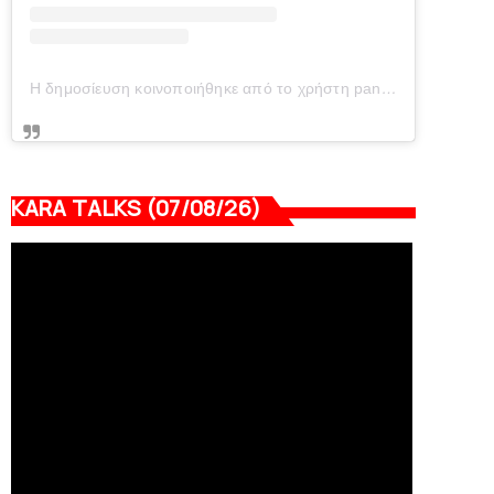
Η δημοσίευση κοινοποιήθηκε από το χρήστη panionianea.gr (@panionianea.gr)
KARA TALKS (07/08/26)