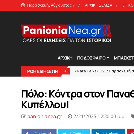
Παρασκευή, Αύγουστος 7
ΑΡΧΙΚΗ ΣΕΛΙΔΑ
ΕΠΙΚΟ
ΑΡΧΙΚΗ
ΠΟΔΟΣΦΑΙΡΟ
ΜΠΑΣΚΕ
ιρία!
«Kara Talks» LIVE: Παρασκευή στις 21:00
KARA TALKS
ΡΟΗ ΕΙΔΗΣΕΩΝ
Πόλο: Κόντρα στον Παναθη
Kυπέλλου!
panionianea.gr
2/21/2025 12:30:00 μ.μ.
Facebook
Twitter
Linkedin