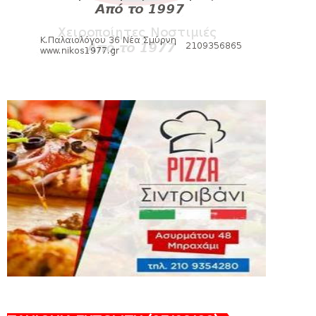
HEADLINES
Πανιώνια Εκπομπή: Eυχαριστούμε και...
συνεχίζουμε!
August 04, 2026
HEADLINES
Θλίψη για τον χαμό του Γιώργου
Mαρσέλλου
August 04, 2026