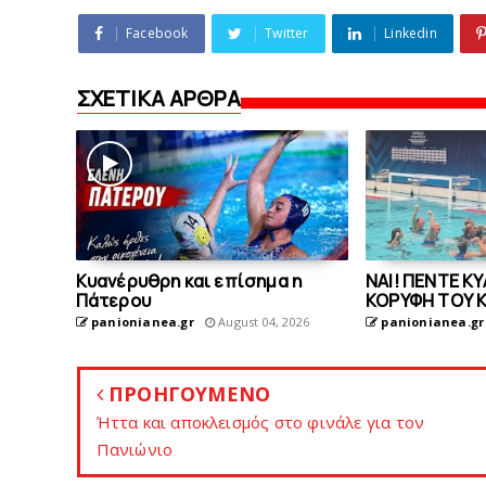
Facebook
Twitter
Linkedin
ΣΧΕΤΙΚΑ ΑΡΘΡΑ
Kυανέρυθρη και επίσημα η
ΝΑΙ! ΠΕΝΤΕ Κ
Πάτερου
ΚΟΡΥΦΗ ΤΟΥ 
panionianea.gr
August 04, 2026
panionianea.gr
ΠΡΟΗΓΟΥΜΕΝΟ
Ήττα και αποκλεισμός στο φινάλε για τον
Πανιώνιο