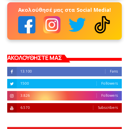
Ακολούθησέ μας στα Social Media!
ΑΚΟΛΟΥΘΗΣΤΕ ΜΑΣ
13.100
Fans
1500
Followers
3.826
Followers
6.570
Subscribers