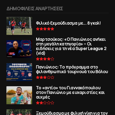
ΔΗΜΟΦΙΛΕΙΣ ΑΝΑΡΤΗΣΕΙΣ
Φιλικό ξεμούδιασμα με... 8 γκολ!
Μαρτσούκος: «Ο Πανιώνιος ανήκει
στη μεγάλη κατηγορία» – Οι
ειδήσεις για τη νέα Super League 2
(vid)
Πανιώνιoς: Tο πρόγραμμα στο
φιλανθρωπικό τουρνουά του Bόλου
To «αντίο» του Γιαννακόπουλου
στον Πανιώνιο με ευχαριστίες και
αιχμές
Ξεμούδιασμα με φιλική νίκη για τoν