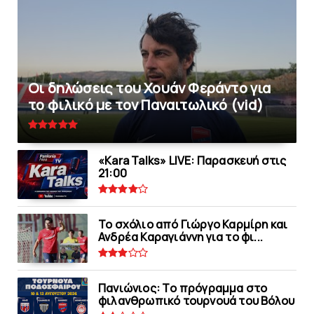
Οι δηλώσεις του Χουάν Φεράντο για
το φιλικό με τoν Παναιτωλικό (vid)
«Kara Talks» LIVE: Παρασκευή στις
21:00
Το σχόλιο από Γιώργο Καρμίρη και
Ανδρέα Καραγιάννη για το φι...
Πανιώνιoς: Tο πρόγραμμα στο
φιλανθρωπικό τουρνουά του Bόλου