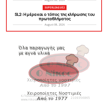
SUPERLEAGUE2
SL2: Η μέρα και ο τόπος της κλήρωσης του
πρωταθλήματος
August 08, 2026
KARA TALKS
Δείτε την εκπομπή «Kara Talks» (video)
August 07, 2026
KARA TALKS
«Kara Talks»: LIVE 21:00
August 07, 2026
SLIDE
Κύπελλο: Την Τετάρτη 19 Αυγούστου το Νίκη
Βόλου - Πανιώνιος
August 07, 2026
HEADLINES
Πανιώνιος: O άξονας που «γεμίζει»