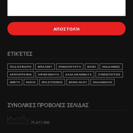
ΕΤΙΚΈΤΕΣ
ΠΟΔΟΣΦΑΙΡΟ
ΜΠΑΣΚΕΤ
ΕΠΙΚΑΙΡΟΤΗΤΑ
ΒΟΛΕΙ
ΑΚΑΔΗΜΙΕΣ
ΑΡΘΡΟΓΡΑΦΙΑ
ΑΦΙΕΡΩΜΑΤΑ
ΑΛΛΑ ΑΘΛΗΜΑΤΑ
ΣΥΝΕΝΤΕΥΞΕΙΣ
WEBTV
RADIO
ΕΡΑΣΙΤΕΧΝΗΣ
ΒΗΜΑ ΛΑΟΥ
ΠΑΛΑΙΜΑΧΟΙ
ΣΥΝΟΛΙΚΕΣ ΠΡΟΒΟΛΕΣ ΣΕΛΙΔΑΣ
75,617,096