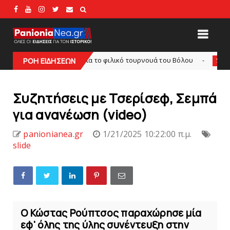
εισιτήρια για το φιλικό τουρνουά του Bόλου
SL2
ΡΟΗ ΕΙΔΗΣΕΩΝ
SUPERLEAGUE2
Συζητήσεις με Τσερίσεφ, Σεμπά
για ανανέωση (video)
panionianea.gr
1/21/2025 10:22:00 π.μ.
slide
Ο Κώστας Ρούπτσος παραχώρησε μία
εφ' όλης της ύλης συνέντευξη στην