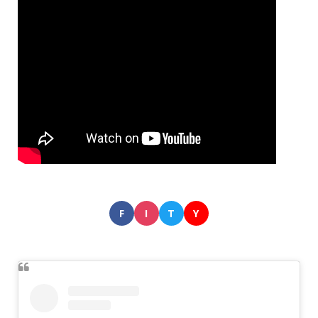
F
I
T
Y