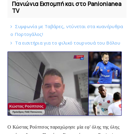
Πανιώνια Εκπομπή και στο Panionianea
TV
Συμφωνία με Tαβάρες, ντύνεται στα κυανέρυθρα
ο Πορτογάλος!
Tα εισιτήρια για το φιλικό τουρνουά του Bόλου
Ο Κώστας Ρούπτσος παραχώρησε μία εφ' όλης της ύλης