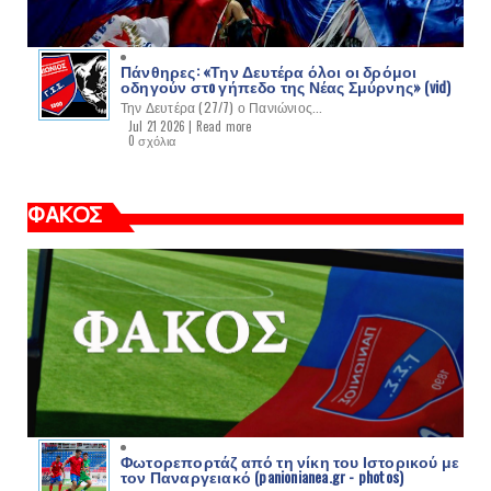
Πάνθηρες: «Την Δευτέρα όλοι οι δρόμοι
οδηγούν στo γήπεδο της Νέας Σμύρνης» (vid)
Την Δευτέρα (27/7) ο Πανιώνιος...
Jul 21 2026 |
Read more
0 σχόλια
ΦΑΚΟΣ
Φωτορεπορτάζ από τη νίκη του Ιστορικού με
τον Παναργειακό (panionianea.gr - photos)