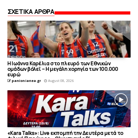
ΣΧΕΤΙΚΑ ΑΡΘΡΑ
Η Ιωάννα Καρέλια στο πλευρό των Εθνικών
ομάδων βόλεϊ – H μεγάλη χορηγία των 100.000
ευρώ
panionianea.gr
August 08, 2026
«Kara Talks»: Live εκπομπή την Δευτέρα μετά το