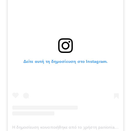
Δείτε αυτή τη δημοσίευση στο Instagram.
Η δημοσίευση κοινοποιήθηκε από το χρήστη panionianea.gr (@panionianea.gr)