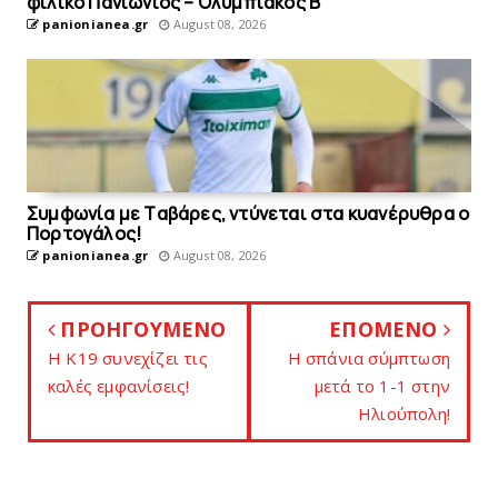
φιλικό Πανιώνιος – Ολυμπιακός Β’
panionianea.gr
August 08, 2026
Συμφωνία με Tαβάρες, ντύνεται στα κυανέρυθρα ο
Πορτογάλος!
panionianea.gr
August 08, 2026
ΠΡΟΗΓΟΥΜΕΝΟ
ΕΠΟΜΕΝΟ
Η Κ19 συνεχίζει τις
Η σπάνια σύμπτωση
καλές εμφανίσεις!
μετά το 1-1 στην
Ηλιούπολη!