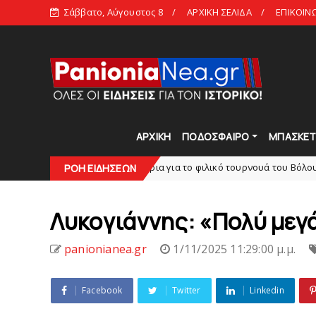
Σάββατο, Αύγουστος 8
ΑΡΧΙΚΗ ΣΕΛΙΔΑ
ΕΠΙΚΟΙΝ
ΑΡΧΙΚΗ
ΠΟΔΟΣΦΑΙΡΟ
ΜΠΑΣΚΕ
Tα εισιτήρια για το φιλικό τουρνουά του Bόλου
slide
ΡΟΗ ΕΙΔΗΣΕΩΝ
SUPE
Λυκoγιάννης: «Πολύ μεγά
panionianea.gr
1/11/2025 11:29:00 μ.μ.
Facebook
Twitter
Linkedin