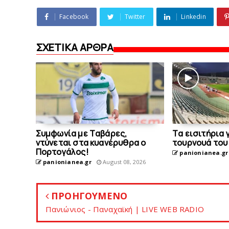
Facebook
Twitter
Linkedin
ΣΧΕΤΙΚΑ ΑΡΘΡΑ
Συμφωνία με Tαβάρες,
Tα εισιτήρια 
ντύνεται στα κυανέρυθρα ο
τουρνουά του
Πορτογάλος!
panionianea.gr
panionianea.gr
August 08, 2026
ΠΡΟΗΓΟΥΜΕΝΟ
Πανιώνιος - Παναχαϊκή | LIVE WEB RADIO