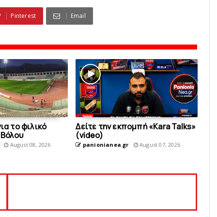
Pinterest
Email
για το φιλικό
Δείτε την εκπομπή «Kara Talks»
 Bόλου
(video)
August 08, 2026
panionianea.gr
August 07, 2026