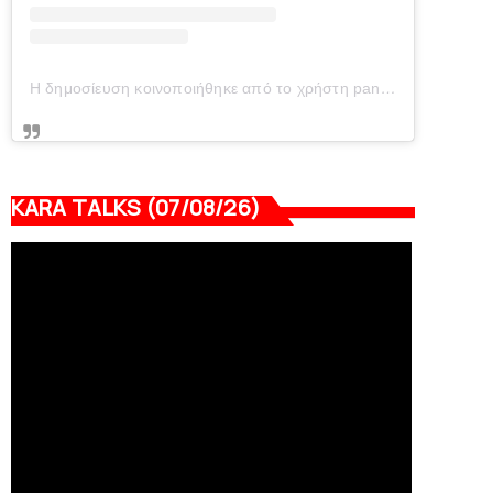
Η δημοσίευση κοινοποιήθηκε από το χρήστη panionianea.gr (@panionianea.gr)
KARA TALKS (07/08/26)