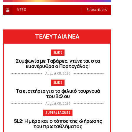
6.570
Subscribers
ΤΕΛΕΥΤΑΙΑ ΝΕΑ
SLIDE
Συμφωνία με Tαβάρες, ντύνεται στα
κυανέρυθρα ο Πορτογάλος!
August 08, 2026
SLIDE
Tα εισιτήρια για το φιλικό τουρνουά
του Bόλου
August 08, 2026
SUPERLEAGUE2
SL2: Η μέρα και ο τόπος της κλήρωσης
του πρωταθλήματος