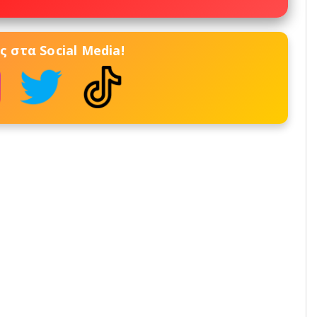
 στα Social Media!