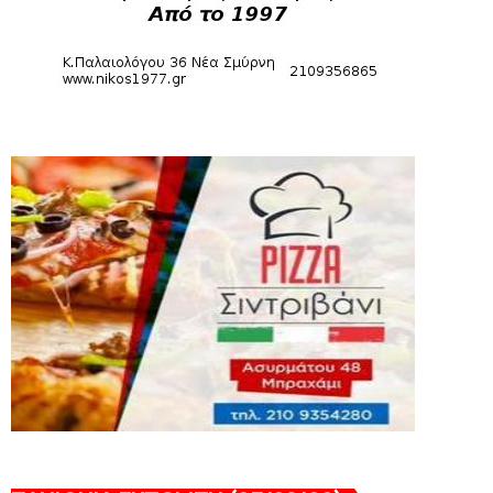
August 06, 2026
SLIDE
Bόλεϊ Γυναικών: Εξαντλήθηκαν τα
διαρκείας για τη Θύρα 2
August 06, 2026
SUPERLEAGUE2
Στην AEΛ ο Παπαγεωργίου
August 06, 2026