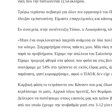
νίκη που την πιστώνονται εξ'ολοκλήρου.
Τρέφω τεράστιο σεβασμό για όλον τον οργανισμό του Π
έδειξαν εμπιστοσύνη. Είμαστε επαγγελματίες και κάνου
Εν συνεχεία, στην συνέντευξη Τύπου, ο Λυκογιάννης τό
«Ήταν ένα συγκλονιστικό παιχνίδι ανάμεσα σε δύο πολύ
τον κόσμο. Συγχαρητήρια στους παίκτες μου. Μία νίκη π
παρά τα προβλήματα. Είχαμε την απώλεια του Σαλούστρ
Είχαμε τρομερή φθορά στα φάουλ που φαίνεται στις βολέ
σουτάραμε με 54% στο τρίποντο σε εκτός έδρας ματς, 
παράταση, γιατί κυριαρχήσαμε, αφού ο ΠΑΟΚ δεν είχε 
Κομβική φάση το τετράποντο του Κάναντι που μας έδωσε
κερδίσουμε το ματς. Αρχικά λόγω πρεστίζ, δεν θυμάμα
Δεύτερον να πιστέψουμε στους εαυτούς μας και τρίτο
από τον οποίο έχουμε την ισοβαθμία γιατί στο 3-12 γίνε