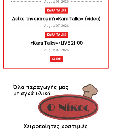
August 08, 2026
KARA TALKS
Δείτε την εκπομπή «Kara Talks» (video)
August 07, 2026
KARA TALKS
«Kara Talks»: LIVE 21:00
August 07, 2026
SLIDE
Κύπελλο: Την Τετάρτη 19 Αυγούστου το
Νίκη Βόλου - Πανιώνιος
August 07, 2026
SLIDE
Πανιώνιος: O άξονας που «γεμίζει»
ποιότητα και εμπειρία!
August 07, 2026
KARA TALKS
«Kara Talks» LIVE: Παρασκευή στις 21:00