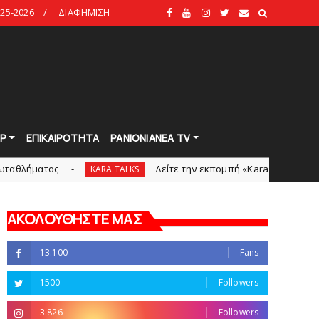
25-2026
ΔΙΑΦΗΜΙΣΗ
Ρ
ΕΠΙΚΑΙΡΟΤΗΤΑ
PANIONIANEA TV
ς
Δείτε την εκπομπή «Kara Talks» (video)
KARA TALKS
KAR
ΑΚΟΛΟΥΘΗΣΤΕ ΜΑΣ
13.100
Fans
1500
Followers
3.826
Followers