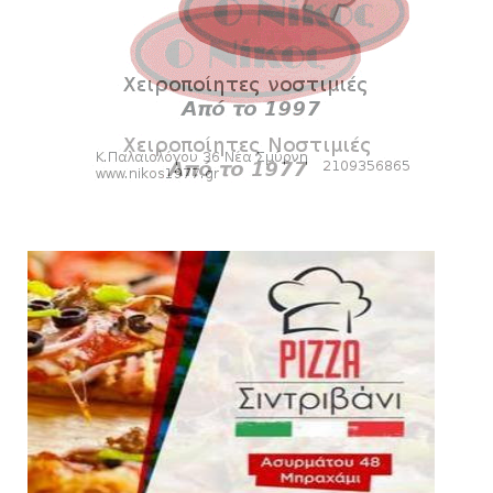
August 07, 2026
KARA TALKS
«Kara Talks» LIVE: Παρασκευή στις 21:00
August 06, 2026
SLIDE
Bόλεϊ Γυναικών: Εξαντλήθηκαν τα διαρκείας
για τη Θύρα 2
August 06, 2026
SUPERLEAGUE2
Στην AEΛ ο Παπαγεωργίου
August 06, 2026