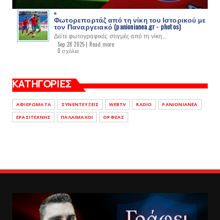
Φωτορεπορτάζ από τη νίκη του Ιστορικού με
τον Παναργειακό (panionianea.gr - photos)
Δείτε φωτογραφικές στιγμές από τη νίκη...
Sep 28 2025 |
Read more
0 σχόλια
ΚΑΤΗΓΟΡΙΕΣ
ΑΦΙΕΡΩΜΑΤΑ
ΣΥΝΕΝΤΕΥΞΕΙΣ
WEBTV
RADIO
PANIONIANEA
ΕΡΑΣΙΤΕΧΝΗΣ
ΠΑΛΑΙΜΑΧΟΙ
ΟΡΦΕΑΣ