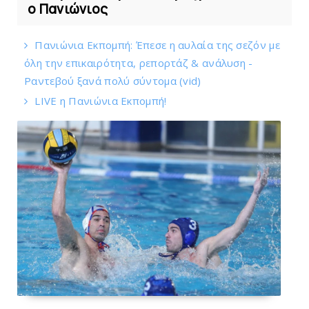
ο Πανιώνιος
Πανιώνια Εκπομπή: Έπεσε η αυλαία της σεζόν με
όλη την επικαιρότητα, ρεπορτάζ & ανάλυση -
Ραντεβού ξανά πολύ σύντομα (vid)
LIVE η Πανιώνια Εκπομπή!