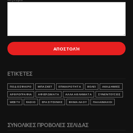
ΕΤΙΚΈΤΕΣ
ΠΟΔΟΣΦΑΙΡΟ
ΜΠΑΣΚΕΤ
ΕΠΙΚΑΙΡΟΤΗΤΑ
ΒΟΛΕΙ
ΑΚΑΔΗΜΙΕΣ
ΑΡΘΡΟΓΡΑΦΙΑ
ΑΦΙΕΡΩΜΑΤΑ
ΑΛΛΑ ΑΘΛΗΜΑΤΑ
ΣΥΝΕΝΤΕΥΞΕΙΣ
WEBTV
RADIO
ΕΡΑΣΙΤΕΧΝΗΣ
ΒΗΜΑ ΛΑΟΥ
ΠΑΛΑΙΜΑΧΟΙ
ΣΥΝΟΛΙΚΕΣ ΠΡΟΒΟΛΕΣ ΣΕΛΙΔΑΣ