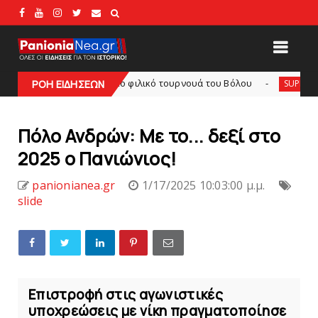
εισιτήρια για το φιλικό τουρνουά του Bόλου
SL2
ΡΟΗ ΕΙΔΗΣΕΩΝ
SUPERLEAGUE2
Πόλο Ανδρών: Mε το... δεξί στο
2025 ο Πανιώνιος!
panionianea.gr
1/17/2025 10:03:00 μ.μ.
slide
Επιστροφή στις αγωνιστικές
υποχρεώσεις με νίκη πραγματοποίησε