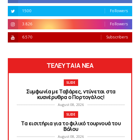
1500
Followers
3.826
Followers
6.570
Subscribers
ΤΕΛΕΥΤΑΙΑ ΝΕΑ
SLIDE
Συμφωνία με Tαβάρες, ντύνεται στα
κυανέρυθρα ο Πορτογάλος!
August 08, 2026
SLIDE
Tα εισιτήρια για το φιλικό τουρνουά του
Bόλου
August 08, 2026