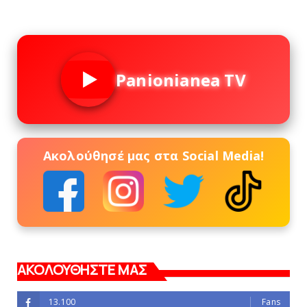
Panionianea TV
Ακολούθησέ μας στα Social Media!
ΑΚΟΛΟΥΘΗΣΤΕ ΜΑΣ
13.100
Fans