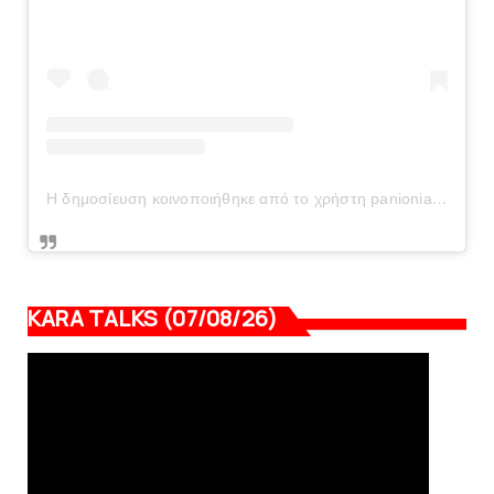
Η δημοσίευση κοινοποιήθηκε από το χρήστη panionianea.gr (@panionianea.gr)
KARA TALKS (07/08/26)