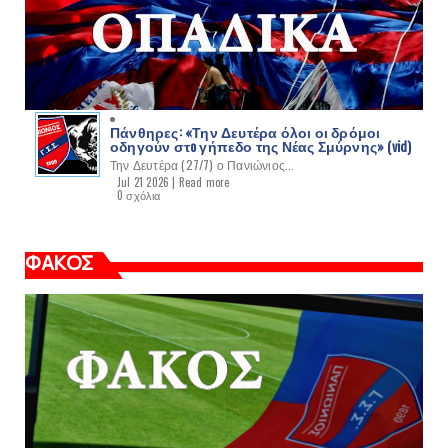
Πάνθηρες: «Την Δευτέρα όλοι οι δρόμοι
οδηγούν στo γήπεδο της Νέας Σμύρνης» (vid)
Την Δευτέρα (27/7) ο Πανιώνιος...
Jul 21 2026 |
Read more
0 σχόλια
ΦΑΚΟΣ