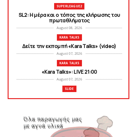
SUPERLEAGUE2
SL2: Η μέρα και ο τόπος της κλήρωσης του
πρωταθλήματος
August 08, 2026
KARA TALKS
Δείτε την εκπομπή «Kara Talks» (video)
August 07, 2026
KARA TALKS
«Kara Talks»: LIVE 21:00
August 07, 2026
SLIDE
Κύπελλο: Την Τετάρτη 19 Αυγούστου το Νίκη
Βόλου - Πανιώνιος
August 07, 2026
SLIDE
Πανιώνιος: O άξονας που «γεμίζει»
ποιότητα και εμπειρία!