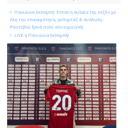
Πανιώνια Εκπομπή: Έπεσε η αυλαία της σεζόν με
όλη την επικαιρότητα, ρεπορτάζ & ανάλυση -
Ραντεβού ξανά πολύ σύντομα (vid)
LIVE η Πανιώνια Εκπομπή!