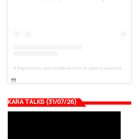
Η δημοσίευση κοινοποιήθηκε από το χρήστη panionianea.gr (@panionianea.gr)
KARA TALKS (31/07/26)