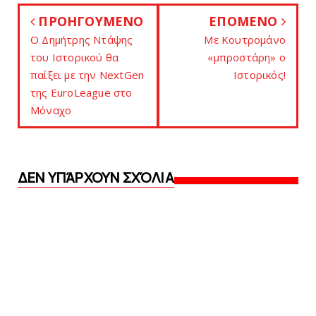
ΠΡΟΗΓΟΥΜΕΝΟ
ΕΠΟΜΕΝΟ
Ο Δημήτρης Ντάψης
Mε Kουτρομάνο
του Ιστορικού θα
«μπροστάρη» o
παίξει με την NextGen
Ιστορικός!
της EuroLeague στο
Μόναχο
ΔΕΝ ΥΠΆΡΧΟΥΝ ΣΧΌΛΙΑ