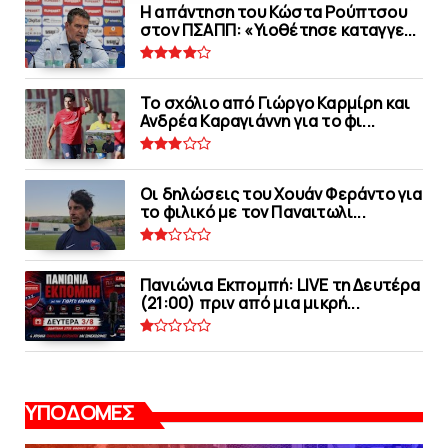
Η απάντηση του Κώστα Ρούπτσου
στον ΠΣΑΠΠ: «Υιοθέτησε καταγγε...
Το σχόλιο από Γιώργο Καρμίρη και
Ανδρέα Καραγιάννη για το φι...
Οι δηλώσεις του Χουάν Φεράντο για
το φιλικό με τoν Παναιτωλι...
Πανιώνια Εκπομπή: LIVE τη Δευτέρα
(21:00) πριν από μια μικρή...
ΥΠΟΔΟΜΕΣ