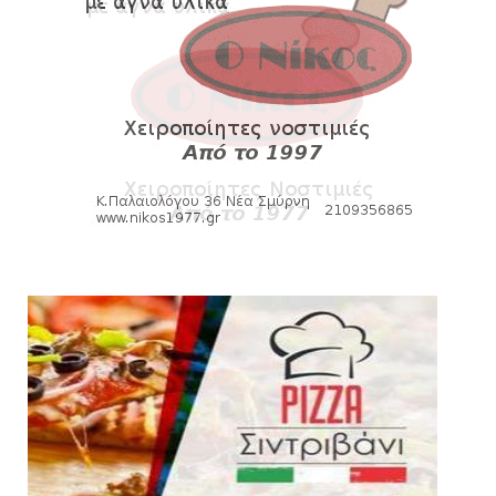
Ξεκινά η ελεύθερη διάθεση των εισιτηρίων
διαρκείας του βόλεϊ...
August 04, 2026
HEADLINES
Kυανέρυθρη και επίσημα η Πάτερου
August 04, 2026
SLIDE
Πανιώνια Εκπομπή: Έπεσε η αυλαία της
σεζόν με όλη την επικαι...
August 04, 2026
ΕΠΙΚΑΙΡΟΤΗΤΑ
LIVE η Πανιώνια Εκπομπή!
August 03, 2026