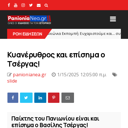
Πανιώνια Εκπομπή: Eυχαριστούμε και... συνεχίζουμε!
ES
ΡΟΗ ΕΙΔΗΣΕΩΝ
HEAD
Kυανέρυθρος και επίσημα ο
Tσέργας!
panionianea.gr
1/15/2025 12:05:00 π.μ.
slide
Παίκτης του Πανιωνίου είναι και
επίσημα ο Βασίλης Τσέργας!