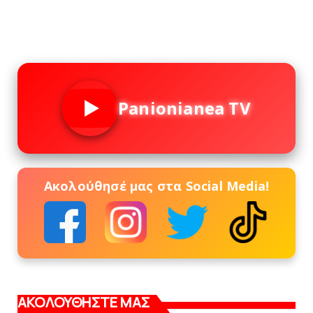
Panionianea TV
Ακολούθησέ μας στα Social Media!
ΑΚΟΛΟΥΘΗΣΤΕ ΜΑΣ