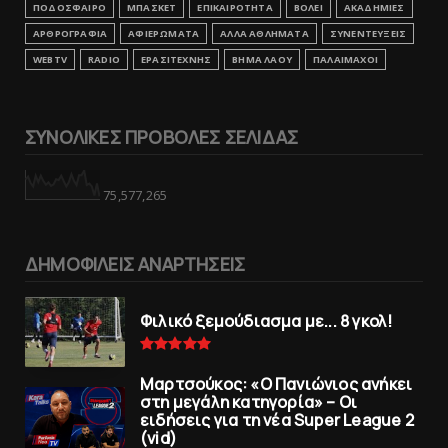
ΠΟΔΟΣΦΑΙΡΟ
ΜΠΑΣΚΕΤ
ΕΠΙΚΑΙΡΟΤΗΤΑ
ΒΟΛΕΙ
ΑΚΑΔΗΜΙΕΣ
ΑΡΘΡΟΓΡΑΦΙΑ
ΑΦΙΕΡΩΜΑΤΑ
ΑΛΛΑ ΑΘΛΗΜΑΤΑ
ΣΥΝΕΝΤΕΥΞΕΙΣ
WEBTV
RADIO
ΕΡΑΣΙΤΕΧΝΗΣ
ΒΗΜΑ ΛΑΟΥ
ΠΑΛΑΙΜΑΧΟΙ
ΣΥΝΟΛΙΚΕΣ ΠΡΟΒΟΛΕΣ ΣΕΛΙΔΑΣ
75,577,265
ΔΗΜΟΦΙΛΕΙΣ ΑΝΑΡΤΗΣΕΙΣ
Φιλικό ξεμούδιασμα με... 8 γκολ!
Μαρτσούκος: «Ο Πανιώνιος ανήκει
στη μεγάλη κατηγορία» – Οι
ειδήσεις για τη νέα Super League 2
(vid)