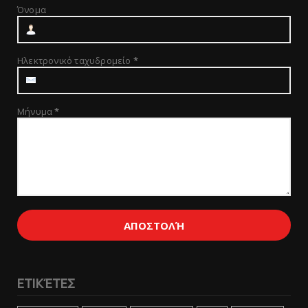
Όνομα
Ηλεκτρονικό ταχυδρομείο
*
Μήνυμα
*
ΕΤΙΚΈΤΕΣ