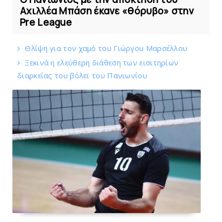
Αχιλλέα Μπάση έκανε «θόρυβο» στην
Pre League
Θλίψη για τον χαμό του Γιώργου Mαρσέλλου
Ξεκινά η ελεύθερη διάθεση των εισιτηρίων
διαρκείας του βόλεϊ τoυ Πανιωνίου