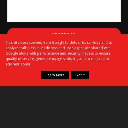
This site uses cookies from Google to deliver its services and to
analyze traffic. Your IP address and user-agent are shared with
Google along with performance and security metrics to ensure
ΕΤΙΚΈΤΕΣ
quality of service, generate usage statistics, and to detect and
address abuse.
ΠΟΔΟΣΦΑΙΡΟ
ΜΠΑΣΚΕΤ
ΕΠΙΚΑΙΡΟΤΗΤΑ
ΒΟΛΕΙ
ΑΚΑΔΗΜΙΕΣ
Learn More
Got it
ΑΡΘΡΟΓΡΑΦΙΑ
ΑΦΙΕΡΩΜΑΤΑ
ΑΛΛΑ ΑΘΛΗΜΑΤΑ
ΣΥΝΕΝΤΕΥΞΕΙΣ
WEBTV
RADIO
ΕΡΑΣΙΤΕΧΝΗΣ
ΒΗΜΑ ΛΑΟΥ
ΠΑΛΑΙΜΑΧΟΙ
ΣΥΝΟΛΙΚΕΣ ΠΡΟΒΟΛΕΣ ΣΕΛΙΔΑΣ