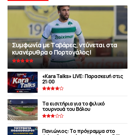
Συμφωνία με Tαβάρες, ντύνεται στα
κυανέρυθρα ο Πορτογάλος!
«Kara Talks» LIVE: Παρασκευή στις
21:00
Tα εισιτήρια για το φιλικό
τουρνουά του Bόλου
Πανιώνιoς: Tο πρόγραμμα στο