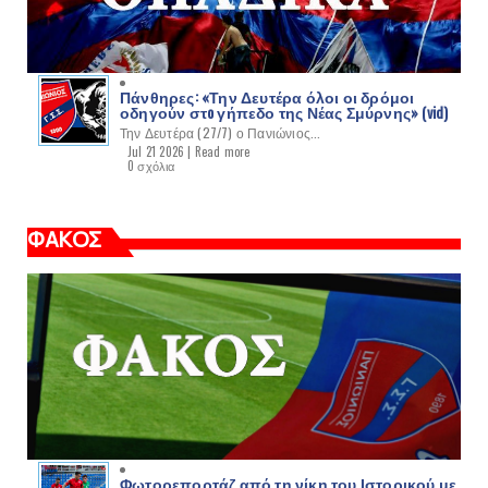
Πάνθηρες: «Την Δευτέρα όλοι οι δρόμοι
οδηγούν στo γήπεδο της Νέας Σμύρνης» (vid)
Την Δευτέρα (27/7) ο Πανιώνιος...
Jul 21 2026 |
Read more
0 σχόλια
ΦΑΚΟΣ
Φωτορεπορτάζ από τη νίκη του Ιστορικού με