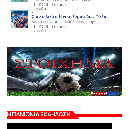
Jul 31 2026 |
Read more
0 σχόλια
Στον τελικό η Eθνική Kορασίδων Πόλο!
Δεν μάσησαν τα κορίτσια!Απέναντι στην...
Jul 31 2026 |
Read more
0 σχόλια
Η ΠΑΝΙΩΝΙΑ ΕΚΔΗΛΩΣΗ