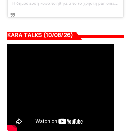
Η δημοσίευση κοινοποιήθηκε από το χρήστη panionianea.gr (@panionianea.gr)
KARA TALKS (10/08/26)