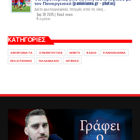
τον Παναργειακό (panionianea.gr - photos)
Δείτε φωτογραφικές στιγμές από τη νίκη...
Sep 28 2025 |
Read more
0 σχόλια
ΚΑΤΗΓΟΡΙΕΣ
ΑΦΙΕΡΩΜΑΤΑ
ΣΥΝΕΝΤΕΥΞΕΙΣ
WEBTV
RADIO
PANIONIANEA
ΕΡΑΣΙΤΕΧΝΗΣ
ΠΑΛΑΙΜΑΧΟΙ
ΟΡΦΕΑΣ