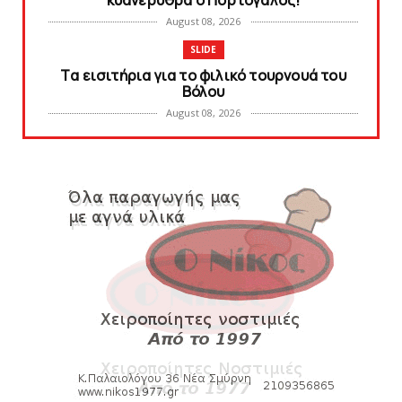
κυανέρυθρα ο Πορτογάλος!
August 08, 2026
SLIDE
Tα εισιτήρια για το φιλικό τουρνουά του
Bόλου
August 08, 2026
SUPERLEAGUE2
SL2: Η μέρα και ο τόπος της κλήρωσης του
πρωταθλήματος
August 08, 2026
HEADLINES
Δείτε την εκπομπή «Kara Talks» (video)
August 07, 2026
KARA TALKS
«Kara Talks»: LIVE 21:00
August 07, 2026
SLIDE