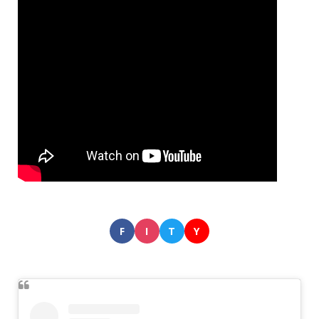
F
I
T
Y