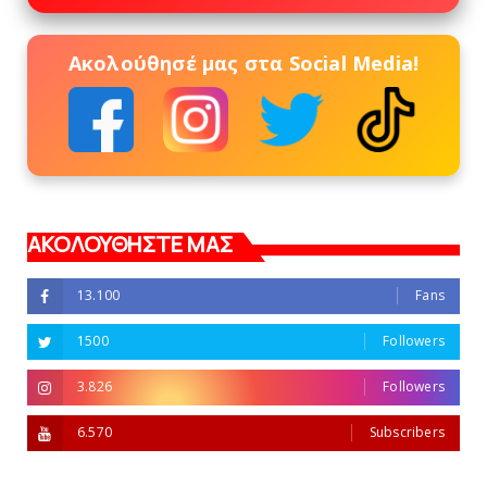
Ακολούθησέ μας στα Social Media!
ΑΚΟΛΟΥΘΗΣΤΕ ΜΑΣ
13.100
Fans
1500
Followers
3.826
Followers
6.570
Subscribers