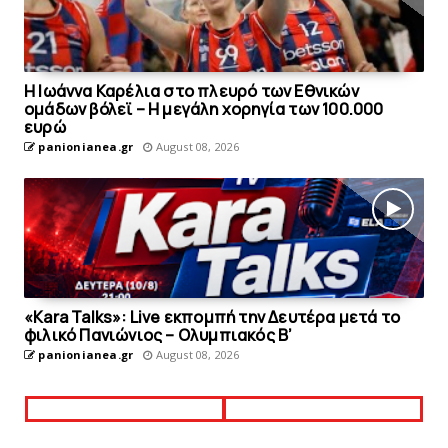
Η Ιωάννα Καρέλια στο πλευρό των Εθνικών
ομάδων βόλεϊ – H μεγάλη χορηγία των 100.000
ευρώ
panionianea.gr
August 08, 2026
«Kara Talks»: Live εκπομπή την Δευτέρα μετά το
φιλικό Πανιώνιος – Ολυμπιακός Β’
panionianea.gr
August 08, 2026