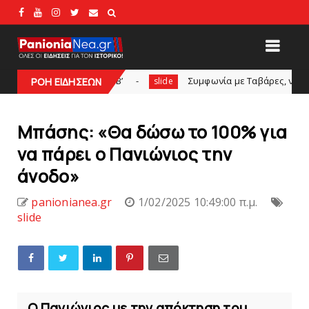
μπιακός Β’
Συμφωνία με Tαβάρες, ντύνεται στα κυανέρυ
ΡΟΗ ΕΙΔΗΣΕΩΝ
slide
Μπάσης: «Θα δώσω το 100% για
να πάρει ο Πανιώνιος την
άνοδο»
panionianea.gr
1/02/2025 10:49:00 π.μ.
slide
Ο Πανιώνιος με την απόκτηση του