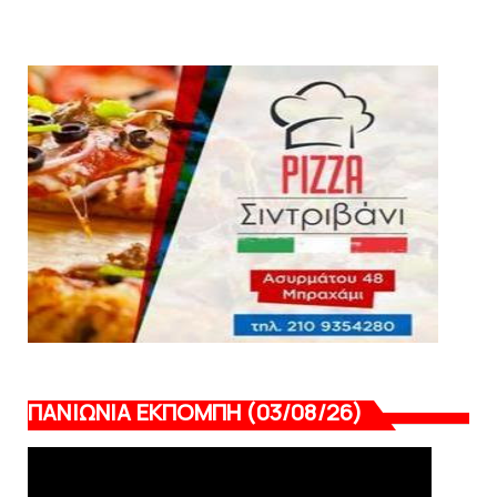
Κύπελλο: Την Τετάρτη 19 Αυγούστου το Νίκη
Βόλου - Πανιώνιος
August 07, 2026
HEADLINES
Πανιώνιος: O άξονας που «γεμίζει»
ποιότητα και εμπειρία!
August 07, 2026
ΠΑΝΙΩΝΙΑ ΕΚΠΟΜΠΗ (03/08/26)