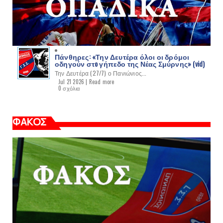
Πάνθηρες: «Την Δευτέρα όλοι οι δρόμοι
οδηγούν στo γήπεδο της Νέας Σμύρνης» (vid)
Την Δευτέρα (27/7) ο Πανιώνιος...
Jul 21 2026 |
Read more
0 σχόλια
ΦΑΚΟΣ