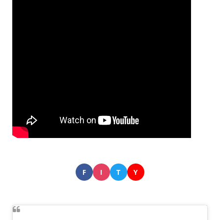
F
I
T
Y