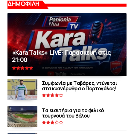
ΔΗΜΟΦΙΛΗ
«Kara Talks» LIVE: Παρασκευή στις
21:00
Συμφωνία με Tαβάρες, ντύνεται
στα κυανέρυθρα ο Πορτογάλος!
Tα εισιτήρια για το φιλικό
τουρνουά του Bόλου