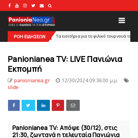
Tα εισιτήρια για το φιλικό τουρνουά του Bόλου
slide
ΡΟΗ ΕΙΔΗΣΕΩΝ
SUPE
Panionianea TV: LIVE Πανιώνια
Εκπομπή
panionianea.gr
12/30/2024 09:36:00 μ.μ.
slide
Panionianea TV: Απόψε (30/12), στις
21:30, ζωντανά η τελευταία Πανιώνια