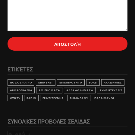
ΕΤΙΚΈΤΕΣ
ΠΟΔΟΣΦΑΙΡΟ
ΜΠΑΣΚΕΤ
ΕΠΙΚΑΙΡΟΤΗΤΑ
ΒΟΛΕΙ
ΑΚΑΔΗΜΙΕΣ
ΑΡΘΡΟΓΡΑΦΙΑ
ΑΦΙΕΡΩΜΑΤΑ
ΑΛΛΑ ΑΘΛΗΜΑΤΑ
ΣΥΝΕΝΤΕΥΞΕΙΣ
WEBTV
RADIO
ΕΡΑΣΙΤΕΧΝΗΣ
ΒΗΜΑ ΛΑΟΥ
ΠΑΛΑΙΜΑΧΟΙ
ΣΥΝΟΛΙΚΕΣ ΠΡΟΒΟΛΕΣ ΣΕΛΙΔΑΣ