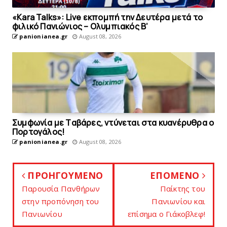
«Kara Talks»: Live εκπομπή την Δευτέρα μετά το
φιλικό Πανιώνιος – Ολυμπιακός Β’
panionianea.gr
August 08, 2026
Συμφωνία με Tαβάρες, ντύνεται στα κυανέρυθρα ο
Πορτογάλος!
panionianea.gr
August 08, 2026
ΠΡΟΗΓΟΥΜΕΝΟ
ΕΠΟΜΕΝΟ
Παρουσία Πανθήρων
Παίκτης του
στην προπόνηση του
Πανιωνίου και
Πανιωνίoυ
επίσημα ο Γιάκοβλεφ!