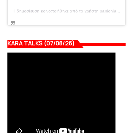
Η δημοσίευση κοινοποιήθηκε από το χρήστη panionianea.gr (@panionianea.gr)
KARA TALKS (07/08/26)