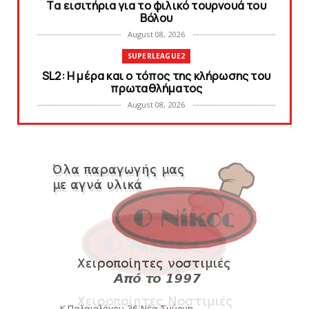
Tα εισιτήρια για το φιλικό τουρνουά του
Bόλου
August 08, 2026
SUPERLEAGUE2
SL2: Η μέρα και ο τόπος της κλήρωσης του
πρωταθλήματος
August 08, 2026
KARA TALKS
Δείτε την εκπομπή «Kara Talks» (video)
August 07, 2026
KARA TALKS
«Kara Talks»: LIVE 21:00
August 07, 2026
SLIDE
Κύπελλο: Την Τετάρτη 19 Αυγούστου το Νίκη
Βόλου - Πανιώνιος
August 07, 2026