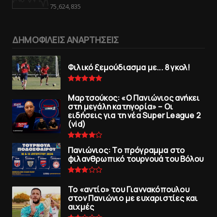
75,624,835
ΔΗΜΟΦΙΛΕΙΣ ΑΝΑΡΤΗΣΕΙΣ
Φιλικό ξεμούδιασμα με... 8 γκολ!
Μαρτσούκος: «Ο Πανιώνιος ανήκει
στη μεγάλη κατηγορία» – Οι
ειδήσεις για τη νέα Super League 2
(vid)
Πανιώνιoς: Tο πρόγραμμα στο
φιλανθρωπικό τουρνουά του Bόλου
To «αντίο» του Γιαννακόπουλου
στον Πανιώνιο με ευχαριστίες και
αιχμές