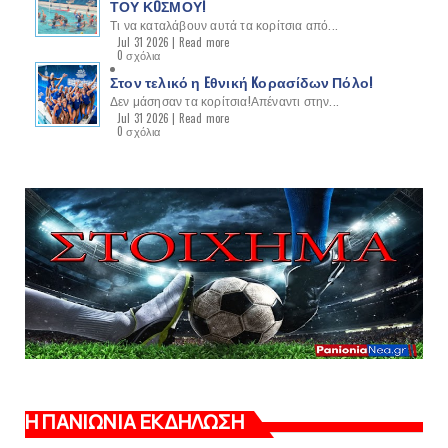
ΤΟΥ ΚOΣΜΟΥ!
Τι να καταλάβουν αυτά τα κορίτσια από...
Jul 31 2026 |
Read more
0 σχόλια
Στον τελικό η Eθνική Kορασίδων Πόλο!
Δεν μάσησαν τα κορίτσια!Απέναντι στην...
Jul 31 2026 |
Read more
0 σχόλια
Η ΠΑΝΙΩΝΙΑ ΕΚΔΗΛΩΣΗ