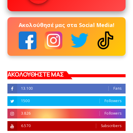
Ακολούθησέ μας στα Social Media!
ΑΚΟΛΟΥΘΗΣΤΕ ΜΑΣ
13.100
Fans
1500
Followers
3.826
Followers
6.570
Subscribers