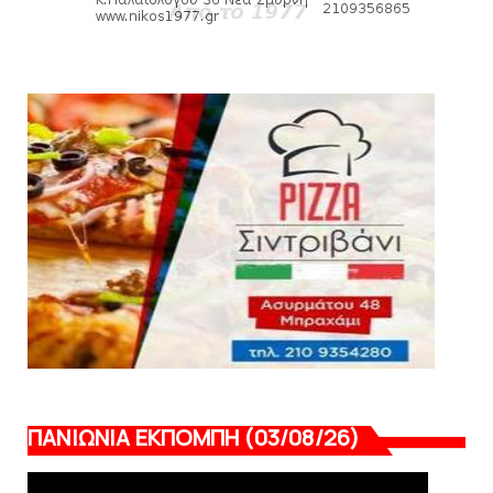
HEADLINES
Πανιώνιος: O άξονας που «γεμίζει»
ποιότητα και εμπειρία!
August 07, 2026
KARA TALKS
«Kara Talks» LIVE: Παρασκευή στις 21:00
August 06, 2026
ΠΑΝΙΩΝΙΑ ΕΚΠΟΜΠΗ (03/08/26)