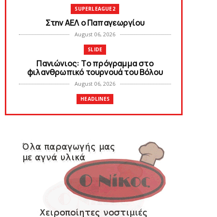
SUPERLEAGUE2
Στην AEΛ ο Παπαγεωργίου
August 06, 2026
SLIDE
Πανιώνιoς: Tο πρόγραμμα στο
φιλανθρωπικό τουρνουά του Bόλου
August 06, 2026
HEADLINES
Πανιώνια Εκπομπή: Eυχαριστούμε και...
συνεχίζουμε!
August 04, 2026
HEADLINES
Θλίψη για τον χαμό του Γιώργου
Mαρσέλλου
August 04, 2026
SLIDE
Ξεκινά η ελεύθερη διάθεση των