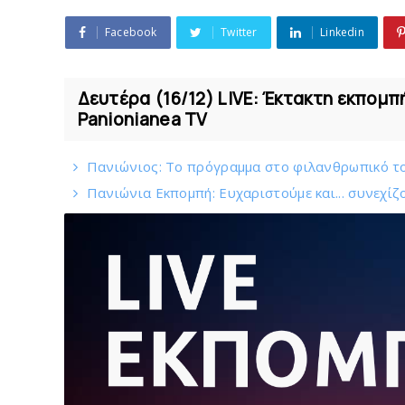
Facebook
Twitter
Linkedin
Δευτέρα (16/12) LIVE: Έκτακτη εκπομπ
Panionianea TV
Πανιώνιoς: Tο πρόγραμμα στο φιλανθρωπικό τ
Πανιώνια Εκπομπή: Eυχαριστούμε και... συνεχίζ