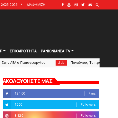
2025-2026
ΔΙΑΦΗΜΙΣΗ
Ρ
ΕΠΙΚΑΙΡΟΤΗΤΑ
PANIONIANEA TV
 Παπαγεωργίου
Πανιώνιoς: Tο πρόγραμμα στο φιλανθρω
slide
ΑΚΟΛΟΥΘΗΣΤΕ ΜΑΣ
13.100
Fans
1500
Followers
3.826
Followers