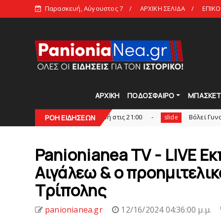
Παρασκευή, Αύγουστος 7
ΑΡΧΙΚΗ ΣΕΛΙΔΑ
ΕΠΙΚΟ
ΑΡΧΙΚΗ
ΠΟΔΟΣΦΑΙΡΟ
ΜΠΑΣΚΕ
Talks» LIVE: Παρασκευή στις 21:00
Bόλεϊ Γυναικών: Εξαντλ
ΡΟΗ ΕΙΔΗΣΕΩΝ
slide
Panionianea TV - LIVE Eκ
Αιγάλεω & ο προημιτελικ
Τρίπολης
panionianea.gr
12/16/2024 04:36:00 μ.μ.