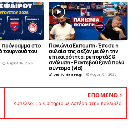
ο πρόγραμμα στο
Πανιώνια Εκπομπή: Έπεσε η
 τουρνουά του
αυλαία της σεζόν με όλη την
επικαιρότητα, ρεπορτάζ &
ανάλυση - Ραντεβού ξανά πολύ
August 06, 2026
σύντομα (vid)
panionianea.gr
August 04, 2026
ΕΠΟΜΕΝΟ
Κύπελλο: Τα εισιτήρια με Αστέρα στην Καλλιθέα