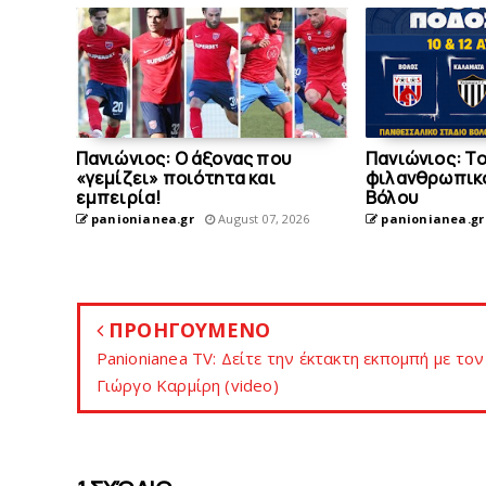
Πανιώνιος: O άξονας που
Πανιώνιoς: T
«γεμίζει» ποιότητα και
φιλανθρωπικό
εμπειρία!
Bόλου
panionianea.gr
August 07, 2026
panionianea.gr
ΠΡΟΗΓΟΥΜΕΝΟ
Panionianea TV: Δείτε την έκτακτη εκπομπή με τον
Γιώργο Καρμίρη (video)