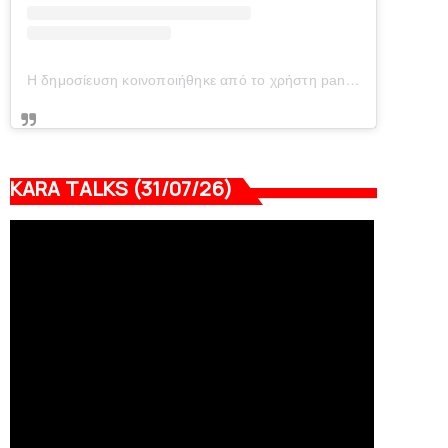
Η δημοσίευση κοινοποιήθηκε από το χρήστη panionianea.gr (@panionianea.gr)
KARA TALKS (31/07/26)