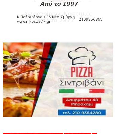
εισιτηρίων διαρκείας του βόλεϊ...
August 04, 2026
ΠΟΛΟ
Kυανέρυθρη και επίσημα η Πάτερου
August 04, 2026
HEADLINES
Πανιώνια Εκπομπή: Έπεσε η αυλαία της
σεζόν με όλη την επικαι...
August 04, 2026