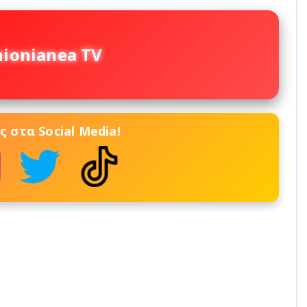
nionianea TV
 στα Social Media!