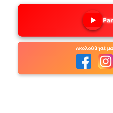
Pa
Ακολούθησέ μας