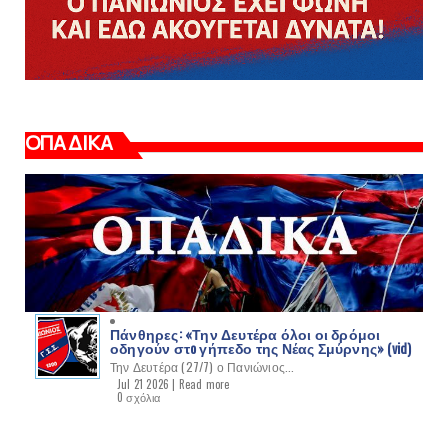
ΟΠΑΔΙΚΑ
Πάνθηρες: «Την Δευτέρα όλοι οι δρόμοι
οδηγούν στo γήπεδο της Νέας Σμύρνης» (vid)
Την Δευτέρα (27/7) ο Πανιώνιος...
Jul 21 2026 |
Read more
0 σχόλια