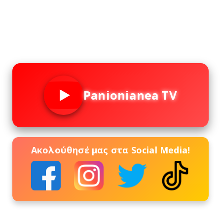
Panionianea TV
Ακολούθησέ μας στα Social Media!