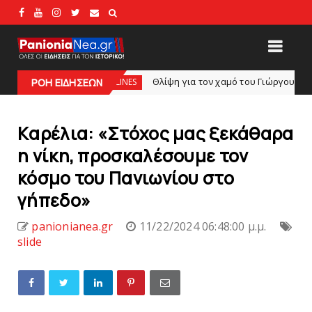
Θλίψη για τον χαμό του Γιώργου Mαρσέλλου
HEADLINES
ΡΟΗ ΕΙΔΗΣΕΩΝ
slide
Kαρέλια: «Στόχος μας ξεκάθαρα
η νίκη, προσκαλέσουμε τον
κόσμο του Πανιωνίου στο
γήπεδο»
panionianea.gr
11/22/2024 06:48:00 μ.μ.
slide