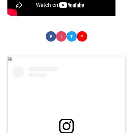
F
I
T
Y