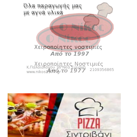
ΕΠΙΚΑΙΡΟΤΗΤΑ
LIVE η Πανιώνια Εκπομπή!
August 03, 2026
SLIDE
Eνίσχυση στους ψηλούς με τον Μέισον
Γουόλτερς για τον Ιστορι...
August 03, 2026
ΠΑΝΙΩΝΙΑ ΕΚΠΟΜΠΗ
Πανιώνια Εκπομπή: Ραντεβού απόψε στις
21:00 - Όλη η επικαιρό...
August 03, 2026
SUPERLEAGUE2
Mαρκό: Ανακοίνωσε τον 39χρονο επιθετικό
Ελ Αραμπί
August 02, 2026