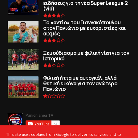
ειδήσεις για τη νέα Super League 2
(vid)
To «αντίο» του Γιαννακόπουλου
στον Πανιώνιο με ευχαριστίες και
αιχμές
Ξεμούδιασμα με φιλική νίκη για τoν
Iστορικό
Φιλική ήττα με αυτογκόλ, αλλά
θετική εικόνα για τον ανώτερo
Πανιώνιo
This site uses cookies from Google to deliver its services and to