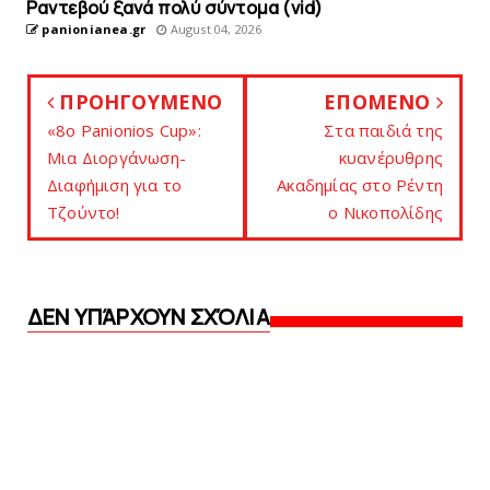
Ραντεβού ξανά πολύ σύντομα (vid)
panionianea.gr
August 04, 2026
ΠΡΟΗΓΟΥΜΕΝΟ
ΕΠΟΜΕΝΟ
«8ο Panionios Cup»:
Στα παιδιά της
Μια Διοργάνωση-
κυανέρυθρης
Διαφήμιση για το
Aκαδημίας στο Ρέντη
Τζούντο!
ο Νικοπολίδης
ΔΕΝ ΥΠΆΡΧΟΥΝ ΣΧΌΛΙΑ