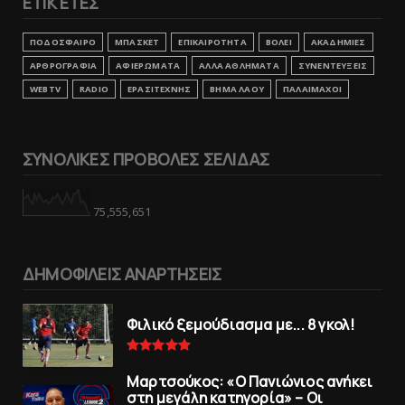
ΕΤΙΚΈΤΕΣ
ΠΟΔΟΣΦΑΙΡΟ
ΜΠΑΣΚΕΤ
ΕΠΙΚΑΙΡΟΤΗΤΑ
ΒΟΛΕΙ
ΑΚΑΔΗΜΙΕΣ
ΑΡΘΡΟΓΡΑΦΙΑ
ΑΦΙΕΡΩΜΑΤΑ
ΑΛΛΑ ΑΘΛΗΜΑΤΑ
ΣΥΝΕΝΤΕΥΞΕΙΣ
WEBTV
RADIO
ΕΡΑΣΙΤΕΧΝΗΣ
ΒΗΜΑ ΛΑΟΥ
ΠΑΛΑΙΜΑΧΟΙ
ΣΥΝΟΛΙΚΕΣ ΠΡΟΒΟΛΕΣ ΣΕΛΙΔΑΣ
75,555,651
ΔΗΜΟΦΙΛΕΙΣ ΑΝΑΡΤΗΣΕΙΣ
Φιλικό ξεμούδιασμα με... 8 γκολ!
Μαρτσούκος: «Ο Πανιώνιος ανήκει
στη μεγάλη κατηγορία» – Οι