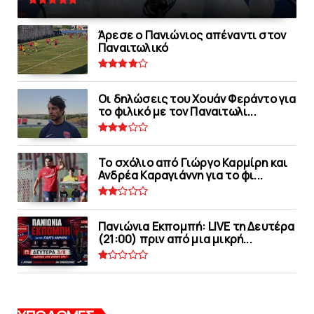
Άρεσε ο Πανιώνιος απέναντι στoν
Παναιτωλικό
Οι δηλώσεις του Χουάν Φεράντο για
το φιλικό με τoν Παναιτωλι...
Το σχόλιο από Γιώργο Καρμίρη και
Ανδρέα Καραγιάννη για το φι...
Πανιώνια Εκπομπή: LIVE τη Δευτέρα
(21:00) πριν από μια μικρή...