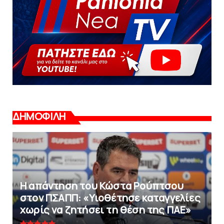
ΔΗΜΟΦΙΛΗ
Η απάντηση του Κώστα Ρούπτσου
στον ΠΣΑΠΠ: «Υιοθέτησε καταγγελίες
χωρίς να ζητήσει τη θέση της ΠAΕ»