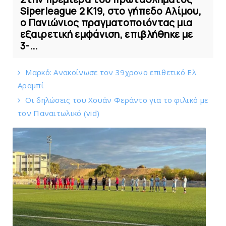
Siperleague 2 K19, στο γήπεδο Αλίμου,
o Πανιώνιος πραγματοποιόντας μια
εξαιρετική εμφάνιση, επιβλήθηκε με
3-...
Mαρκό: Ανακοίνωσε τον 39χρονο επιθετικό Ελ
Αραμπί
Οι δηλώσεις του Χουάν Φεράντο για το φιλικό με
τoν Παναιτωλικό (vid)