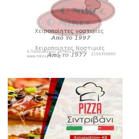
«Kara Talks»: LIVE 21:00
August 07, 2026
SLIDE
Κύπελλο: Την Τετάρτη 19 Αυγούστου το Νίκη
Βόλου - Πανιώνιος
August 07, 2026
HEADLINES
Πανιώνιος: O άξονας που «γεμίζει»
ποιότητα και εμπειρία!
August 07, 2026
KARA TALKS
«Kara Talks» LIVE: Παρασκευή στις 21:00
August 06, 2026