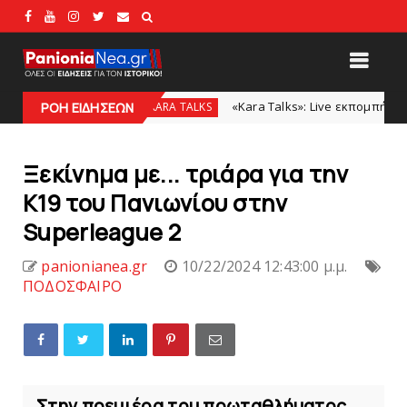
ρώ
«Kara Talks»: Live εκπομπή την Δευτέρα μετά τ
ΡΟΗ ΕΙΔΗΣΕΩΝ
KARA TALKS
Ξεκίνημα με... τριάρα για την
K19 του Πανιωνίου στην
Superleague 2
panionianea.gr
10/22/2024 12:43:00 μ.μ.
ΠΟΔΟΣΦΑΙΡΟ
Στην πρεμιέρα του πρωταθλήματος