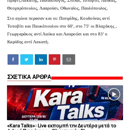
Πρίφτι,Λακατής, Παλαιολόγος, Στολάι, Τοποβίτι, Λαύκας,
Θεοχαρόπουλος, Λααρούσι, Οθωναίος, Παυλόπουλος.
Στο αγώνα περασαν και οι: Πεσιρίδης, Κουδούνας αντί
Τοποβίτι και Παυκόπουλου στο 60', στο 75' οι Βλαχάκης ,
Γεωργαράκος αντί Λαύκα και Λααρούσι και στο 83' ο
Καρύδης αντί Λακατή.
ΣΧΕΤΙΚΑ ΑΡΘΡΑ
«Kara Talks»: Live εκπομπή την Δευτέρα μετά το