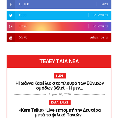
13.100
Fans
1500
Followers
3.826
Followers
6.570
Subscribers
ΤΕΛΕΥΤΑΙΑ ΝΕΑ
SLIDE
Η Ιωάννα Καρέλια στο πλευρό των Εθνικών
ομάδων βόλεϊ – H μεγ...
August 08, 2026
KARA TALKS
«Kara Talks»: Live εκπομπή την Δευτέρα
μετά το φιλικό Πανιών...