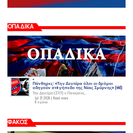
ΟΠΑΔΙΚΑ
Πάνθηρες: «Την Δευτέρα όλοι οι δρόμοι
οδηγούν στo γήπεδο της Νέας Σμύρνης» (vid)
Την Δευτέρα (27/7) ο Πανιώνιος...
Jul 21 2026 |
Read more
0 σχόλια
ΦΑΚΟΣ