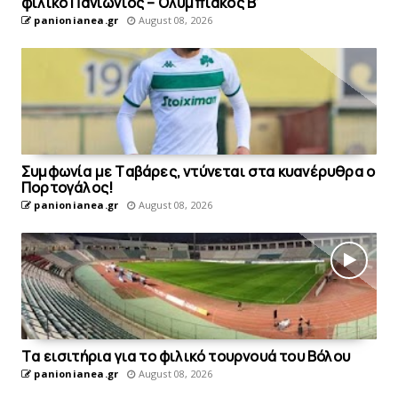
φιλικό Πανιώνιος – Ολυμπιακός Β’
panionianea.gr
August 08, 2026
Συμφωνία με Tαβάρες, ντύνεται στα κυανέρυθρα ο
Πορτογάλος!
panionianea.gr
August 08, 2026
Tα εισιτήρια για το φιλικό τουρνουά του Bόλου
panionianea.gr
August 08, 2026