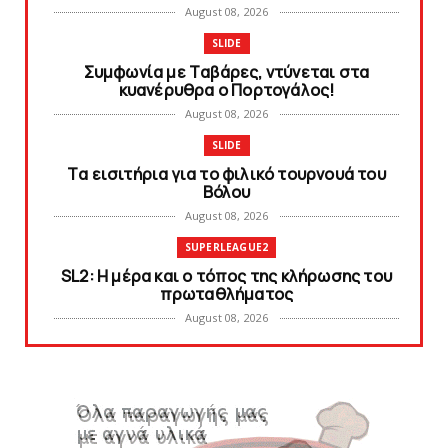
August 08, 2026
SLIDE
Συμφωνία με Tαβάρες, ντύνεται στα
κυανέρυθρα ο Πορτογάλος!
August 08, 2026
SLIDE
Tα εισιτήρια για το φιλικό τουρνουά του
Bόλου
August 08, 2026
SUPERLEAGUE2
SL2: Η μέρα και ο τόπος της κλήρωσης του
πρωταθλήματος
August 08, 2026
KARA TALKS
Δείτε την εκπομπή «Kara Talks» (video)
August 07, 2026
KARA TALKS