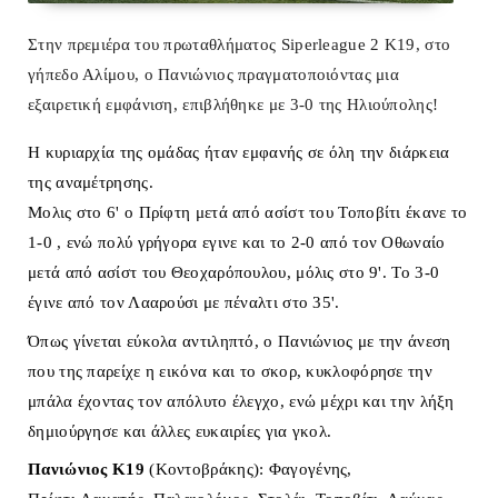
Στην πρεμιέρα του πρωταθλήματος Siperleague 2 K19, στο
γήπεδο Αλίμου, o Πανιώνιος πραγματοποιόντας μια
εξαιρετική εμφάνιση, επιβλήθηκε με 3-0 της Ηλιούπολης!
Η κυριαρχία της ομάδας ήταν εμφανής σε όλη την διάρκεια
της αναμέτρησης.
Μολις στο 6' ο Πρίφτη μετά από ασίστ του Τοποβίτι έκανε το
1-0 , ενώ πολύ γρήγορα εγινε και το 2-0 από τον Οθωναίο
μετά από ασίστ του Θεοχαρόπουλου, μόλις στο 9'. Το 3-0
έγινε από τον Λααρούσι με πέναλτι στο 35'.
Όπως γίνεται εύκολα αντιληπτό, ο Πανιώνιος με την άνεση
που της παρείχε η εικόνα και το σκορ, κυκλοφόρησε την
μπάλα έχοντας τον απόλυτο έλεγχο, ενώ μέχρι και την λήξη
δημιούργησε και άλλες ευκαιρίες για γκολ.
Πανιώνιος Κ19
(Κοντοβράκης): Φαγογένης,