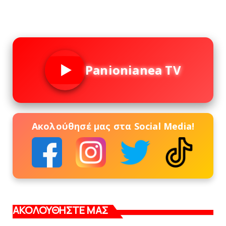
Panionianea TV
Ακολούθησέ μας στα Social Media!
ΑΚΟΛΟΥΘΗΣΤΕ ΜΑΣ