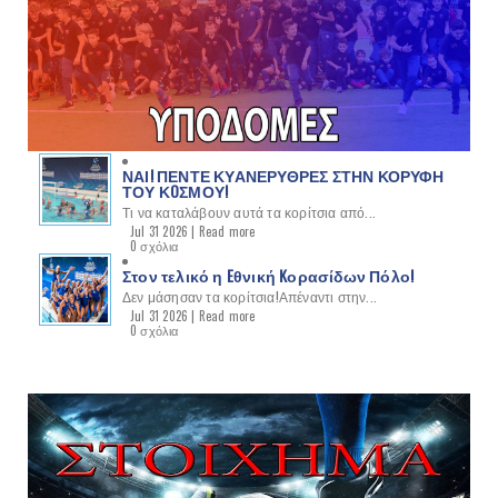
ΝΑΙ! ΠΕΝΤΕ ΚΥΑΝΕΡΥΘΡΕΣ ΣΤΗΝ ΚΟΡΥΦΗ
ΤΟΥ ΚOΣΜΟΥ!
Τι να καταλάβουν αυτά τα κορίτσια από...
Jul 31 2026 |
Read more
0 σχόλια
Στον τελικό η Eθνική Kορασίδων Πόλο!
Δεν μάσησαν τα κορίτσια!Απέναντι στην...
Jul 31 2026 |
Read more
0 σχόλια