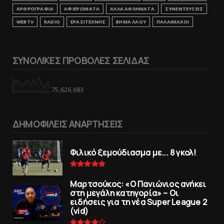
ΑΡΘΡΟΓΡΑΦΙΑ
ΑΦΙΕΡΩΜΑΤΑ
ΑΛΛΑ ΑΘΛΗΜΑΤΑ
ΣΥΝΕΝΤΕΥΞΕΙΣ
WEBTV
RADIO
ΕΡΑΣΙΤΕΧΝΗΣ
ΒΗΜΑ ΛΑΟΥ
ΠΑΛΑΙΜΑΧΟΙ
ΣΥΝΟΛΙΚΕΣ ΠΡΟΒΟΛΕΣ ΣΕΛΙΔΑΣ
75,626,683
ΔΗΜΟΦΙΛΕΙΣ ΑΝΑΡΤΗΣΕΙΣ
Φιλικό ξεμούδιασμα με... 8 γκολ!
Μαρτσούκος: «Ο Πανιώνιος ανήκει
στη μεγάλη κατηγορία» – Οι
ειδήσεις για τη νέα Super League 2
(vid)