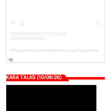
Η δημοσίευση κοινοποιήθηκε από το χρήστη panionianea.gr (@panionianea.gr)
KARA TALKS (10/08/26)