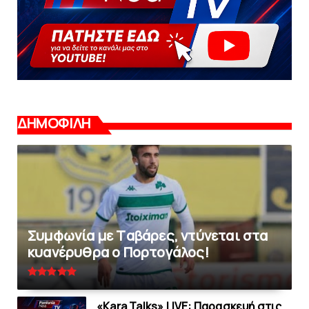
ΔΗΜΟΦΙΛΗ
Συμφωνία με Tαβάρες, ντύνεται στα
κυανέρυθρα ο Πορτογάλος!
«Kara Talks» LIVE: Παρασκευή στις