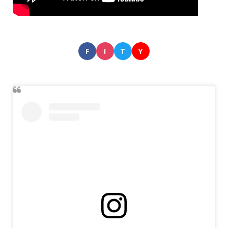
F
I
T
Y