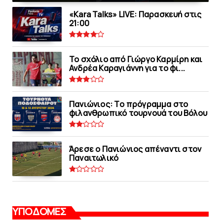
«Kara Talks» LIVE: Παρασκευή στις
21:00
Το σχόλιο από Γιώργο Καρμίρη και
Ανδρέα Καραγιάννη για το φι...
Πανιώνιoς: Tο πρόγραμμα στο
φιλανθρωπικό τουρνουά του Bόλου
Άρεσε ο Πανιώνιος απέναντι στoν
Παναιτωλικό
ΥΠΟΔΟΜΕΣ