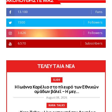
ΑΚΟΛΟΥΘΗΣΤΕ ΜΑΣ
13.100
Fans
1500
Followers
3.826
Followers
6.570
Subscribers
ΤΕΛΕΥΤΑΙΑ ΝΕΑ
SLIDE
Η Ιωάννα Καρέλια στο πλευρό των Εθνικών
ομάδων βόλεϊ – H μεγ...
August 08, 2026
KARA TALKS