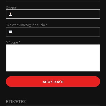
Όνομα
Ηλεκτρονικό ταχυδρομείο
*
Μήνυμα
*
ΕΤΙΚΈΤΕΣ