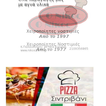
KARA TALKS
«Kara Talks»: LIVE 21:00
August 07, 2026
SLIDE
Κύπελλο: Την Τετάρτη 19 Αυγούστου το Νίκη
Βόλου - Πανιώνιος
August 07, 2026
HEADLINES
Πανιώνιος: O άξονας που «γεμίζει»
ποιότητα και εμπειρία!
August 07, 2026
KARA TALKS
«Kara Talks» LIVE: Παρασκευή στις 21:00
August 06, 2026