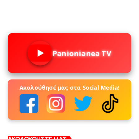
Panionianea TV
Ακολούθησέ μας στα Social Media!