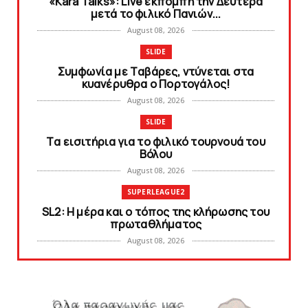
«Kara Talks»: Live εκπομπή την Δευτέρα
μετά το φιλικό Πανιών...
August 08, 2026
SLIDE
Συμφωνία με Tαβάρες, ντύνεται στα
κυανέρυθρα ο Πορτογάλος!
August 08, 2026
SLIDE
Tα εισιτήρια για το φιλικό τουρνουά του
Bόλου
August 08, 2026
SUPERLEAGUE2
SL2: Η μέρα και ο τόπος της κλήρωσης του
πρωταθλήματος
August 08, 2026
KARA TALKS
Δείτε την εκπομπή «Kara Talks» (video)
August 07, 2026