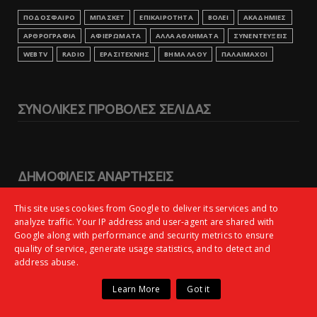
ΠΟΔΟΣΦΑΙΡΟ
ΜΠΑΣΚΕΤ
ΕΠΙΚΑΙΡΟΤΗΤΑ
ΒΟΛΕΙ
ΑΚΑΔΗΜΙΕΣ
ΑΡΘΡΟΓΡΑΦΙΑ
ΑΦΙΕΡΩΜΑΤΑ
ΑΛΛΑ ΑΘΛΗΜΑΤΑ
ΣΥΝΕΝΤΕΥΞΕΙΣ
WEBTV
RADIO
ΕΡΑΣΙΤΕΧΝΗΣ
ΒΗΜΑ ΛΑΟΥ
ΠΑΛΑΙΜΑΧΟΙ
ΣΥΝΟΛΙΚΕΣ ΠΡΟΒΟΛΕΣ ΣΕΛΙΔΑΣ
ΔΗΜΟΦΙΛΕΙΣ ΑΝΑΡΤΗΣΕΙΣ
This site uses cookies from Google to deliver its services and to
Φιλικό ξεμούδιασμα με... 8 γκολ!
analyze traffic. Your IP address and user-agent are shared with
Google along with performance and security metrics to ensure
quality of service, generate usage statistics, and to detect and
Μαρτσούκος: «Ο Πανιώνιος ανήκει
address abuse.
στη μεγάλη κατηγορία» – Οι
ειδήσεις για τη νέα Super League 2
Learn More
Got it
(vid)