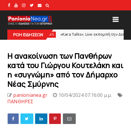
«Kara Talks»: Live εκπομπή την Δευτέρα μετά το φιλικό 
KARA TALKS
ΡΟΗ ΕΙΔΗΣΕΩΝ
H ανακοίνωση των Πανθήρων
κατά του Γιώργου Κουτελάκη και
η «συγνώμη» από τoν Δήμαρχο
Νέας Σμύρνης
panionianea.gr
10/04/2024 07:16:00 μ.μ.
ΠΑΝΘΗΡΕΣ