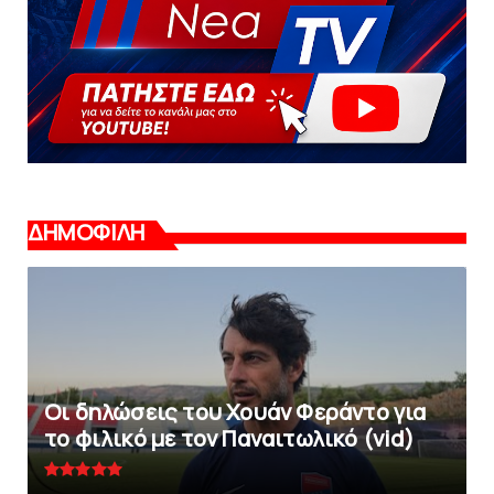
ΔΗΜΟΦΙΛΗ
Οι δηλώσεις του Χουάν Φεράντο για
το φιλικό με τoν Παναιτωλικό (vid)