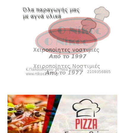
πρωταθλήματος
August 08, 2026
HEADLINES
Δείτε την εκπομπή «Kara Talks» (video)
August 07, 2026
KARA TALKS
«Kara Talks»: LIVE 21:00
August 07, 2026
SLIDE
Κύπελλο: Την Τετάρτη 19 Αυγούστου το Νίκη
Βόλου - Πανιώνιος
August 07, 2026
HEADLINES
Πανιώνιος: O άξονας που «γεμίζει»
ποιότητα και εμπειρία!
August 07, 2026