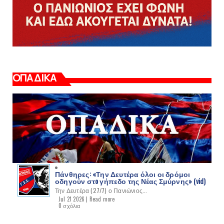
ΟΠΑΔΙΚΑ
Πάνθηρες: «Την Δευτέρα όλοι οι δρόμοι
οδηγούν στo γήπεδο της Νέας Σμύρνης» (vid)
Την Δευτέρα (27/7) ο Πανιώνιος...
Jul 21 2026 |
Read more
0 σχόλια