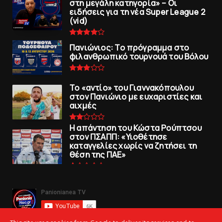
στη μεγάλη κατηγορία» – Οι
ειδήσεις για τη νέα Super League 2
(vid)
Πανιώνιoς: Tο πρόγραμμα στο
φιλανθρωπικό τουρνουά του Bόλου
To «αντίο» του Γιαννακόπουλου
στον Πανιώνιο με ευχαριστίες και
αιχμές
Η απάντηση του Κώστα Ρούπτσου
στον ΠΣΑΠΠ: «Υιοθέτησε
καταγγελίες χωρίς να ζητήσει τη
θέση της ΠAΕ»