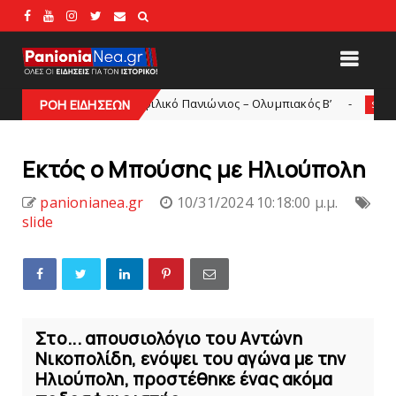
μετά το φιλικό Πανιώνιος – Ολυμπιακός Β’
Συμφωνία με T
ΡΟΗ ΕΙΔΗΣΕΩΝ
slide
Eκτός ο Μπούσης με Hλιούπολη
panionianea.gr
10/31/2024 10:18:00 μ.μ.
slide
Στο... απουσιολόγιο του Αντώνη
Νικοπολίδη, ενόψει του αγώνα με την
Ηλιούπολη, προστέθηκε ένας ακόμα