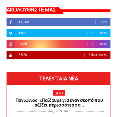
ΑΚΟΛΟΥΘΗΣΤΕ ΜΑΣ
13.100
Fans
1500
Followers
3.826
Followers
6.570
Subscribers
ΤΕΛΕΥΤΑΙΑ ΝΕΑ
SLIDE
Πανιώνιoς: «Παίζουμε για έναν σκοπό που
αξίζει περισσότερο α...
August 09, 2026