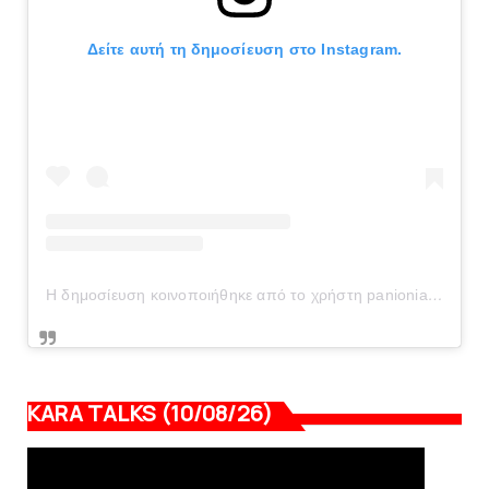
Δείτε αυτή τη δημοσίευση στο Instagram.
Η δημοσίευση κοινοποιήθηκε από το χρήστη panionianea.gr (@panionianea.gr)
KARA TALKS (10/08/26)