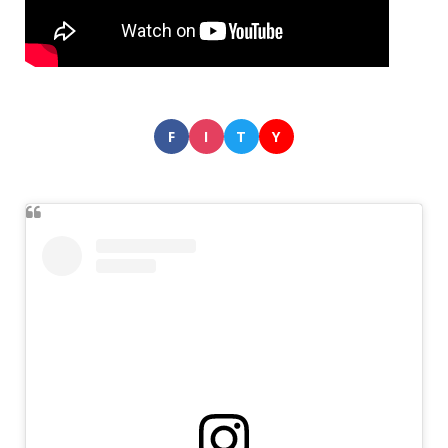
F
I
T
Y