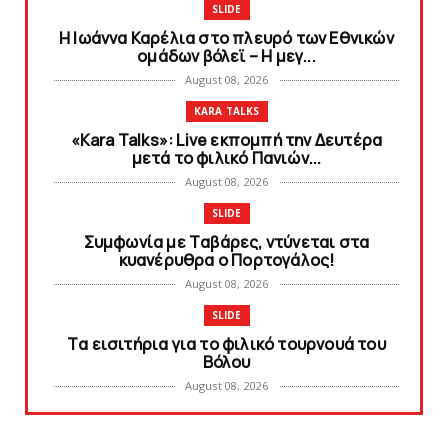
SLIDE
Η Ιωάννα Καρέλια στο πλευρό των Εθνικών
ομάδων βόλεϊ – H μεγ...
August 08, 2026
KARA TALKS
«Kara Talks»: Live εκπομπή την Δευτέρα
μετά το φιλικό Πανιών...
August 08, 2026
SLIDE
Συμφωνία με Tαβάρες, ντύνεται στα
κυανέρυθρα ο Πορτογάλος!
August 08, 2026
SLIDE
Tα εισιτήρια για το φιλικό τουρνουά του
Bόλου
August 08, 2026
SUPERLEAGUE2
SL2: Η μέρα και ο τόπος της κλήρωσης του