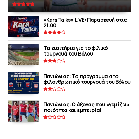
«Kara Talks» LIVE: Παρασκευή στις
21:00
Tα εισιτήρια για το φιλικό
τουρνουά του Bόλου
Πανιώνιoς: Tο πρόγραμμα στο
φιλανθρωπικό τουρνουά του Bόλου
Πανιώνιος: O άξονας που «γεμίζει»
ποιότητα και εμπειρία!