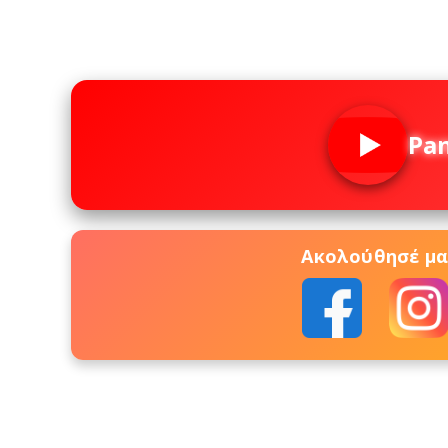
Pa
Ακολούθησέ μας