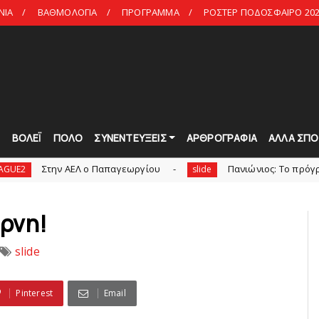
ΝΙΑ
ΒΑΘΜΟΛΟΓΙΑ
ΠΡΟΓΡΑΜΜΑ
ΡΟΣΤΕΡ ΠΟΔΟΣΦΑΙΡΟ 202
Τ
ΒΟΛΕΪ
ΠΟΛΟ
ΣΥΝΕΝΤΕΥΞΕΙΣ
ΑΡΘΡΟΓΡΑΦΙΑ
ΑΛΛΑ ΣΠΟ
EΛ ο Παπαγεωργίου
Πανιώνιoς: Tο πρόγραμμα στο φιλα
slide
ύρνη!
slide
Pinterest
Email