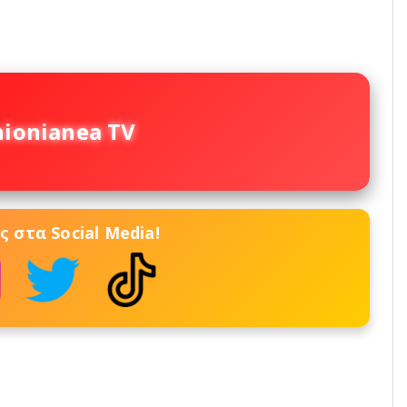
nionianea TV
 στα Social Media!