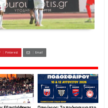
Pinterest
Email
ν: Εξαντλήθηκαν
Πανιώνιoς: Tο πρόγραμμα στο