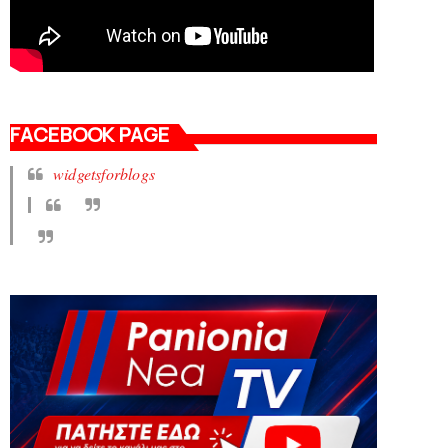
FACEBOOK PAGE
widgetsforblogs