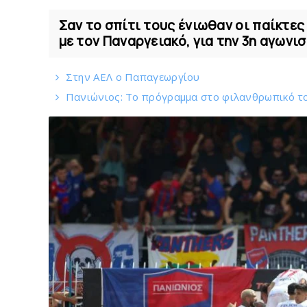
Σαν το σπίτι τους ένιωθαν οι παίκτες
με τον Παναργειακό, για την 3η αγωνισ
Στην AEΛ ο Παπαγεωργίου
Πανιώνιoς: Tο πρόγραμμα στο φιλανθρωπικό τ