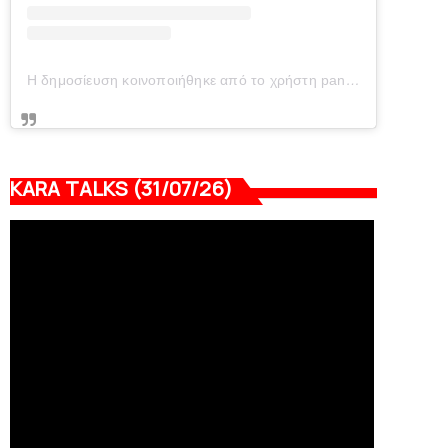
Η δημοσίευση κοινοποιήθηκε από το χρήστη panionianea.gr (@panionianea.gr)
KARA TALKS (31/07/26)