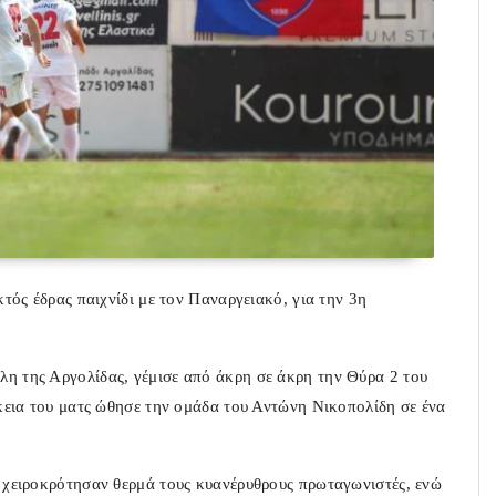
κτός έδρας παιχνίδι με τον Παναργειακό, για την 3η
λη της Αργολίδας, γέμισε από άκρη σε άκρη την Θύρα 2 του
ρκεια του ματς ώθησε την ομάδα του Αντώνη Νικοπολίδη σε ένα
ύ χειροκρότησαν θερμά τους κυανέρυθρους πρωταγωνιστές, ενώ