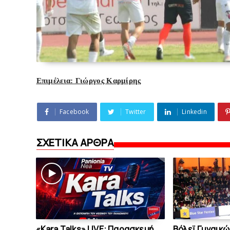
Επιμέλεια: Γιώργος Καρμίρης
Facebook
Twitter
Linkedin
ΣΧΕΤΙΚΑ ΑΡΘΡΑ
«Kara Talks» LIVE: Παρασκευή
Bόλεϊ Γυναικώ