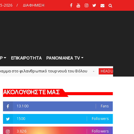
5-2026
ΔΙΑΦΗΜΙΣΗ
Ρ
ΕΠΙΚΑΙΡΟΤΗΤΑ
PANIONIANEA TV
νθρωπικό τουρνουά του Bόλου
Πανιώνια Εκπομπή: E
HEADLINES
ΑΚΟΛΟΥΘΗΣΤΕ ΜΑΣ
13.100
Fans
1500
Followers
3.826
Followers