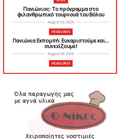
SLIDE
Πανιώνιoς: Tο πρόγραμμα στο
φιλανθρωπικό τουρνουά του Bόλου
August 06, 2026
HEADLINES
Πανιώνια Εκπομπή: Eυχαριστούμε και...
συνεχίζουμε!
August 04, 2026
HEADLINES
Θλίψη για τον χαμό του Γιώργου
Mαρσέλλου
August 04, 2026
SLIDE
Ξεκινά η ελεύθερη διάθεση των
εισιτηρίων διαρκείας του βόλεϊ...
August 04, 2026
HEADLINES
Kυανέρυθρη και επίσημα η Πάτερου