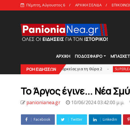
Πέμπτη, Αύγουστος 6
ΑΡΧΙΚΗ ΣΕΛΙΔΑ
ΕΠΙΚΟΙΝΩ
ΑΡΧΙΚΗ
ΠΟΔΟΣΦΑΙΡΟ
ΜΠΑΣΚΕ
αντλήθηκαν τα διαρκείας για τη Θύρα 2
Στην A
ΡΟΗ ΕΙΔΗΣΕΩΝ
SUPERLEAGUE2
Το Άργος έγινε... Νέα Σμ
panionianea.gr
10/06/2024 03:42:00 μ.μ.
Facebook
Twitter
Linkedin