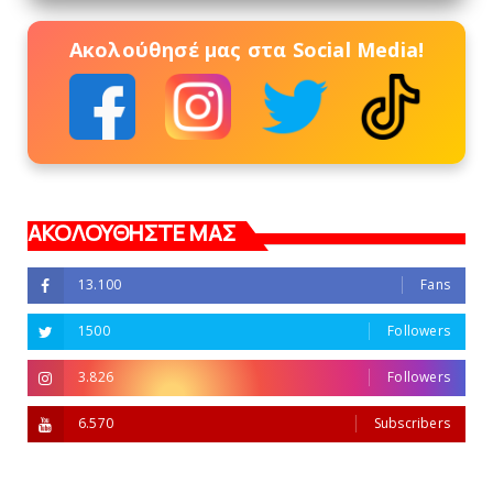
Ακολούθησέ μας στα Social Media!
ΑΚΟΛΟΥΘΗΣΤΕ ΜΑΣ
13.100
Fans
1500
Followers
3.826
Followers
6.570
Subscribers