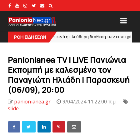
Ξεκινά η ελεύθερη διάθεση των εισιτηρίων διαρκείας του βό
slide
ΡΟΗ ΕΙΔΗΣΕΩΝ
Panionianea TV | LIVE Πανιώνια
Εκπομπή με καλεσμένο τον
Παναγιώτη Ηλιάδη | Παρασκευή
(06/09), 20:00
panionianea.gr
9/04/2024 11:22:00 π.μ.
slide