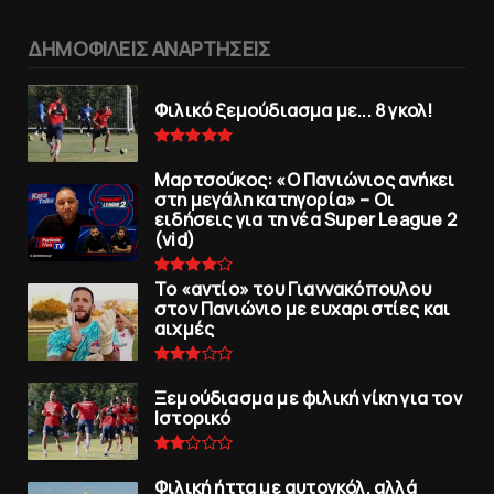
ΔΗΜΟΦΙΛΕΙΣ ΑΝΑΡΤΗΣΕΙΣ
Φιλικό ξεμούδιασμα με... 8 γκολ!
Μαρτσούκος: «Ο Πανιώνιος ανήκει
στη μεγάλη κατηγορία» – Οι
ειδήσεις για τη νέα Super League 2
(vid)
To «αντίο» του Γιαννακόπουλου
στον Πανιώνιο με ευχαριστίες και
αιχμές
Ξεμούδιασμα με φιλική νίκη για τoν
Iστορικό
Φιλική ήττα με αυτογκόλ, αλλά