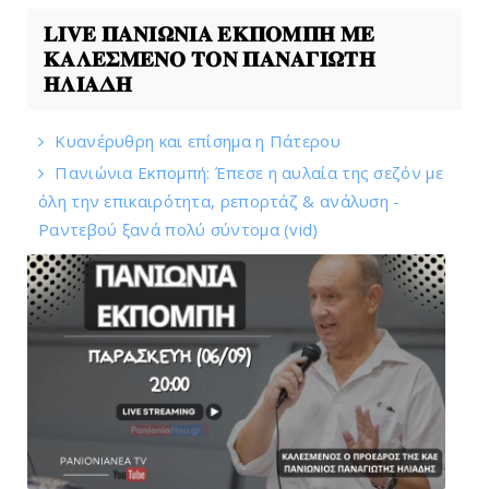
𝐋𝐈𝐕𝐄 𝚷𝚨𝚴𝚰𝛀𝚴𝚰𝚨 𝚬𝚱𝚷𝚶𝚳𝚷𝚮 𝚳𝚬
𝚱𝚨𝚲𝚬𝚺𝚳𝚬𝚴𝚶 𝚻𝚶𝚴 𝚷𝚨𝚴𝚨𝚪𝚰𝛀𝚻𝚮
𝚮𝚲𝚰𝚨𝚫𝚮
Kυανέρυθρη και επίσημα η Πάτερου
Πανιώνια Εκπομπή: Έπεσε η αυλαία της σεζόν με
όλη την επικαιρότητα, ρεπορτάζ & ανάλυση -
Ραντεβού ξανά πολύ σύντομα (vid)