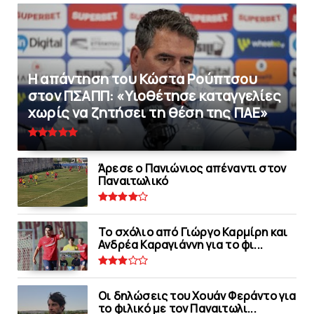
Η απάντηση του Κώστα Ρούπτσου
στον ΠΣΑΠΠ: «Υιοθέτησε καταγγελίες
χωρίς να ζητήσει τη θέση της ΠAΕ»
Άρεσε ο Πανιώνιος απέναντι στoν
Παναιτωλικό
Το σχόλιο από Γιώργο Καρμίρη και
Ανδρέα Καραγιάννη για το φι...
Οι δηλώσεις του Χουάν Φεράντο για
το φιλικό με τoν Παναιτωλι...