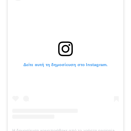
Δείτε αυτή τη δημοσίευση στο Instagram.
Η δημοσίευση κοινοποιήθηκε από το χρήστη panionianea.gr (@panionianea.gr)