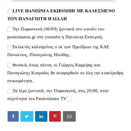
𝐋𝐈𝐕𝐄 𝚷𝚨𝚴𝚰𝛀𝚴𝚰𝚨 𝚬𝚱𝚷𝚶𝚳𝚷𝚮 𝚳𝚬 𝚱𝚨𝚲𝚬𝚺𝚳𝚬𝚴𝚶
𝚻𝚶𝚴 𝚷𝚨𝚴𝚨𝚪𝚰𝛀𝚻𝚮 𝚮𝚲𝚰𝚨𝚫𝚮
Την Παρασκευή (06/09) ζωντανά στο κανάλι του
panionianea.gr
στο youtube η Πανιώνια Εκπομπή.
Εκλεκτός καλεσμένος ο εκ των Προέδρων της ΚΑΕ
Πανιώνιος, Παναγιώτης Ηλιάδης.
Φυσικά, όπως πάντα, οι Γιώργος Καρμίρης και
Παναγιώτης Κυπραίος θα αναφερθούν σε όλη την κυανέρυθρη
επικαιρότητα.
Τα λέμε ζωντανά, την Παρασκευή, στις 20:00, στην
συχνότητα του Panionianea TV