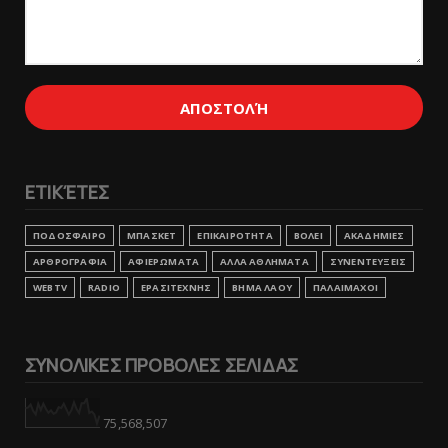
ΕΤΙΚΈΤΕΣ
ΠΟΔΟΣΦΑΙΡΟ
ΜΠΑΣΚΕΤ
ΕΠΙΚΑΙΡΟΤΗΤΑ
ΒΟΛΕΙ
ΑΚΑΔΗΜΙΕΣ
ΑΡΘΡΟΓΡΑΦΙΑ
ΑΦΙΕΡΩΜΑΤΑ
ΑΛΛΑ ΑΘΛΗΜΑΤΑ
ΣΥΝΕΝΤΕΥΞΕΙΣ
WEBTV
RADIO
ΕΡΑΣΙΤΕΧΝΗΣ
ΒΗΜΑ ΛΑΟΥ
ΠΑΛΑΙΜΑΧΟΙ
ΣΥΝΟΛΙΚΕΣ ΠΡΟΒΟΛΕΣ ΣΕΛΙΔΑΣ
75,568,507