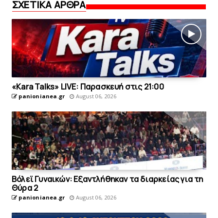
ΣΧΕΤΙΚΑ ΑΡΘΡΑ
«Kara Talks» LIVE: Παρασκευή στις 21:00
panionianea.gr
August 06, 2026
Bόλεϊ Γυναικών: Εξαντλήθηκαν τα διαρκείας για τη
Θύρα 2
panionianea.gr
August 06, 2026