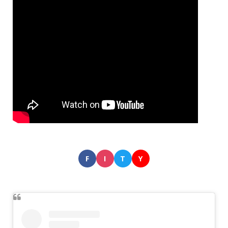
F
I
T
Y