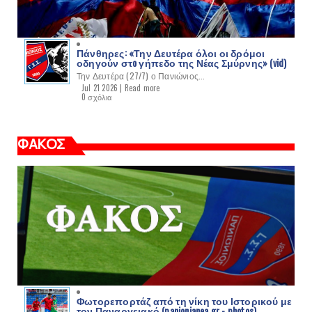
Πάνθηρες: «Την Δευτέρα όλοι οι δρόμοι
οδηγούν στo γήπεδο της Νέας Σμύρνης» (vid)
Την Δευτέρα (27/7) ο Πανιώνιος...
Jul 21 2026 |
Read more
0 σχόλια
ΦΑΚΟΣ
Φωτορεπορτάζ από τη νίκη του Ιστορικού με
τον Παναργειακό (panionianea.gr - photos)