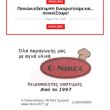
HEADLINES
Πανιώνια Εκπομπή: Eυχαριστούμε και...
συνεχίζουμε!
August 04, 2026
HEADLINES
Θλίψη για τον χαμό του Γιώργου
Mαρσέλλου
August 04, 2026
SLIDE
Ξεκινά η ελεύθερη διάθεση των εισιτηρίων
διαρκείας του βόλεϊ...
August 04, 2026
HEADLINES
Kυανέρυθρη και επίσημα η Πάτερου
August 04, 2026
SLIDE
Πανιώνια Εκπομπή: Έπεσε η αυλαία της
σεζόν με όλη την επικαι...