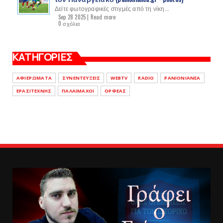
Δείτε φωτογραφικές στιγμές από τη νίκη...
Sep 28 2025 |
Read more
0 σχόλια
ΚΑΤΗΓΟΡΙΕΣ
ΑΦΙΕΡΩΜΑΤΑ
ΣΥΝΕΝΤΕΥΞΕΙΣ
WEBTV
RADIO
PANIONIANEA
ΕΡΑΣΙΤΕΧΝΗΣ
ΠΑΛΑΙΜΑΧΟΙ
ΟΡΦΕΑΣ