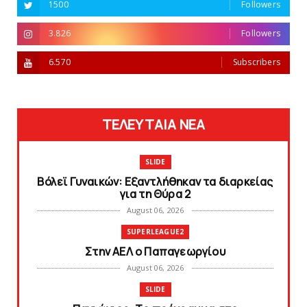
1500
Followers
3.826
Followers
6.570
Subscribers
ΤΕΛΕΥΤΑΙΑ ΝΕΑ
SLIDE
Bόλεϊ Γυναικών: Εξαντλήθηκαν τα διαρκείας
για τη Θύρα 2
August 06, 2026
SUPERLEAGUE2
Στην AEΛ ο Παπαγεωργίου
August 06, 2026
SLIDE