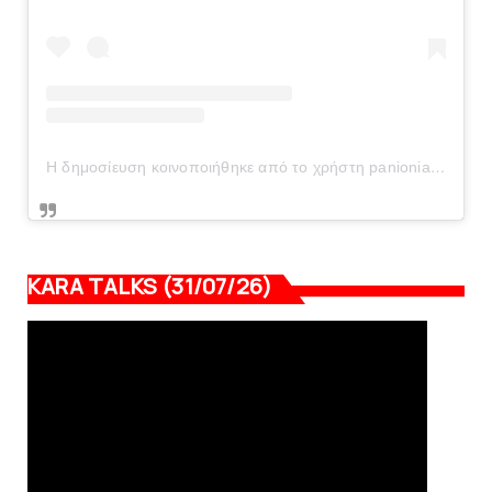
Η δημοσίευση κοινοποιήθηκε από το χρήστη panionianea.gr (@panionianea.gr)
KARA TALKS (31/07/26)