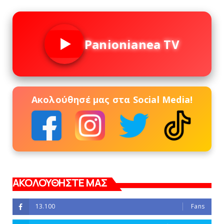
Panionianea TV
Ακολούθησέ μας στα Social Media!
ΑΚΟΛΟΥΘΗΣΤΕ ΜΑΣ
13.100
Fans