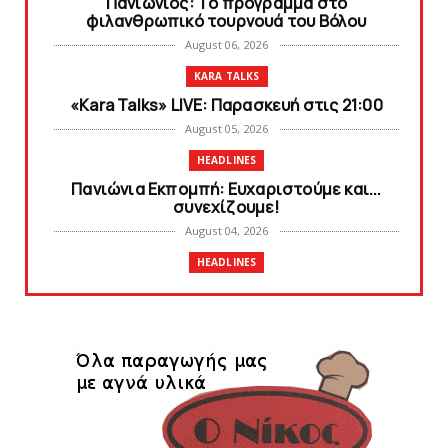
Πανιώνιoς: Tο πρόγραμμα στο
φιλανθρωπικό τουρνουά του Bόλου
August 06, 2026
KARA TALKS
«Kara Talks» LIVE: Παρασκευή στις 21:00
August 05, 2026
HEADLINES
Πανιώνια Εκπομπή: Eυχαριστούμε και...
συνεχίζουμε!
August 04, 2026
HEADLINES
Θλίψη για τον χαμό του Γιώργου
Mαρσέλλου
August 04, 2026
SLIDE
Ξεκινά η ελεύθερη διάθεση των εισιτηρίων
διαρκείας του βόλεϊ...
August 04, 2026