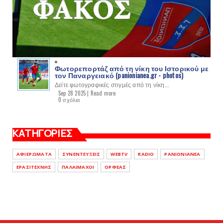
Φωτορεπορτάζ από τη νίκη του Ιστορικού με
τον Παναργειακό (panionianea.gr - photos)
Δείτε φωτογραφικές στιγμές από τη νίκη...
Sep 28 2025 |
Read more
0 σχόλια
ΚΑΤΗΓΟΡΙΕΣ
ΑΦΙΕΡΩΜΑΤΑ
ΣΥΝΕΝΤΕΥΞΕΙΣ
WEBTV
RADIO
PANIONIANEA
ΕΡΑΣΙΤΕΧΝΗΣ
ΠΑΛΑΙΜΑΧΟΙ
ΟΡΦΕΑΣ