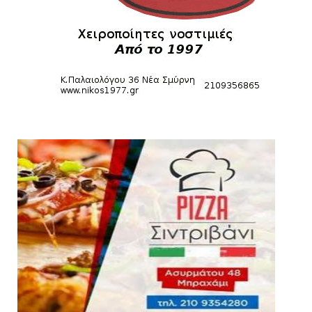
HEADLINES
Kυανέρυθρη και επίσημα η Πάτερου
August 04, 2026
SLIDE
Πανιώνια Εκπομπή: Έπεσε η αυλαία της
σεζόν με όλη την επικαι...
August 04, 2026
ΕΠΙΚΑΙΡΟΤΗΤΑ
LIVE η Πανιώνια Εκπομπή!
August 03, 2026