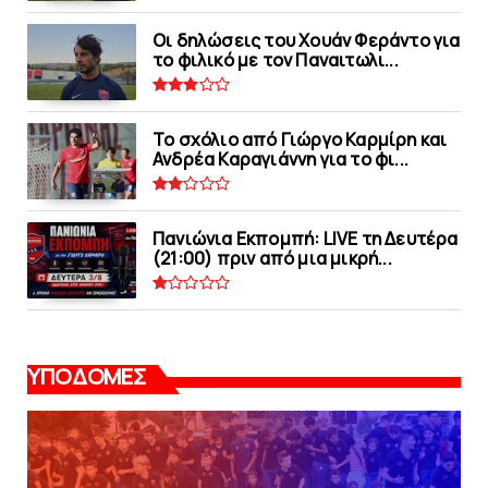
Οι δηλώσεις του Χουάν Φεράντο για
το φιλικό με τoν Παναιτωλι...
Το σχόλιο από Γιώργο Καρμίρη και
Ανδρέα Καραγιάννη για το φι...
Πανιώνια Εκπομπή: LIVE τη Δευτέρα
(21:00) πριν από μια μικρή...
ΥΠΟΔΟΜΕΣ