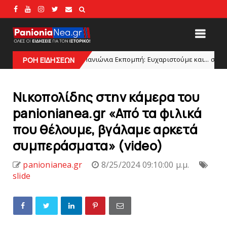
Πανιώνια Εκπομπή: Eυχαριστούμε και... συνεχίζουμε!
DLINES
ΡΟΗ ΕΙΔΗΣΕΩΝ
H
Νικοπολίδης στην κάμερα του
panionianea.gr «Από τα φιλικά
που θέλουμε, βγάλαμε αρκετά
συμπεράσματα» (video)
panionianea.gr
8/25/2024 09:10:00 μ.μ.
slide