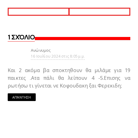
1 ΣΧΌΛΙΟ
Ανώνυμος
16 Ιουλίου 2024 στις 8:05 μ.μ.
Και 2 ακόμα βα σποκτηθουν θα μιλάμε για 19
παικτες .Ατα πάλι θα λείπουν 4 -5.Επισης να
ρωτήσω τι γίνεται νε Κοφουδακη ξαι Φερεκιδη;
ΑΠΆΝΤΗΣΗ