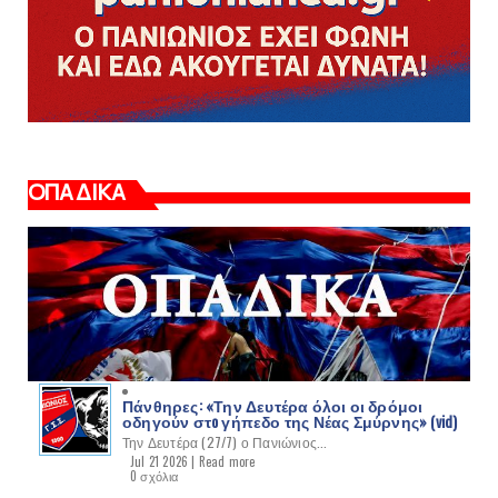
ΟΠΑΔΙΚΑ
Πάνθηρες: «Την Δευτέρα όλοι οι δρόμοι
οδηγούν στo γήπεδο της Νέας Σμύρνης» (vid)
Την Δευτέρα (27/7) ο Πανιώνιος...
Jul 21 2026 |
Read more
0 σχόλια