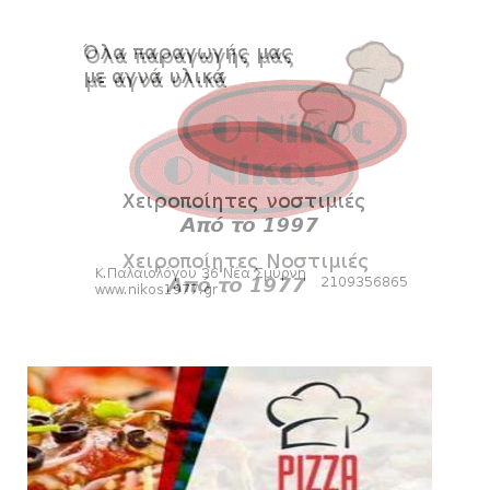
Δείτε την εκπομπή «Kara Talks» (video)
August 07, 2026
KARA TALKS
«Kara Talks»: LIVE 21:00
August 07, 2026
SLIDE
Κύπελλο: Την Τετάρτη 19 Αυγούστου το Νίκη
Βόλου - Πανιώνιος
August 07, 2026
HEADLINES
Πανιώνιος: O άξονας που «γεμίζει»
ποιότητα και εμπειρία!
August 07, 2026
KARA TALKS
«Kara Talks» LIVE: Παρασκευή στις 21:00
August 06, 2026