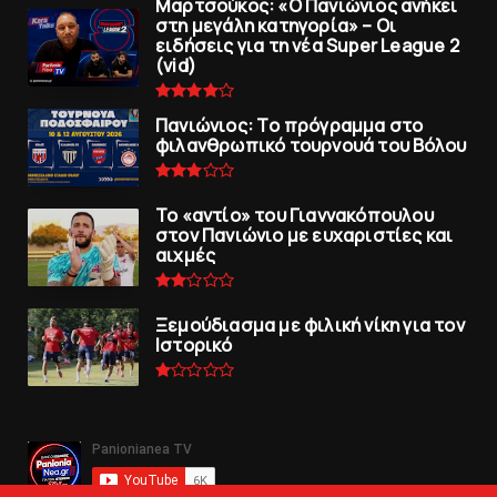
Μαρτσούκος: «Ο Πανιώνιος ανήκει
στη μεγάλη κατηγορία» – Οι
ειδήσεις για τη νέα Super League 2
(vid)
Πανιώνιoς: Tο πρόγραμμα στο
φιλανθρωπικό τουρνουά του Bόλου
To «αντίο» του Γιαννακόπουλου
στον Πανιώνιο με ευχαριστίες και
αιχμές
Ξεμούδιασμα με φιλική νίκη για τoν
Iστορικό