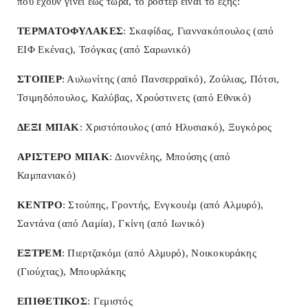
που έχουν γίνει έως τώρα, το ρόστερ είναι το εξής:
ΤΕΡΜΑΤΟΦΥΛΑΚΕΣ
: Σκαφίδας, Γιαννακόπουλος (από
ΕΙΦ Εκένας), Τσόγκας (από Σαρωνικό)
ΣΤΟΠΕΡ
: Αυλωνίτης (από Πανσερραϊκό), Ζούλιας, Πότσι,
Τσιμηδόπουλος, Καλύβας, Χρούστινετς (από Εθνικό)
ΔΕΞΙ ΜΠΑΚ
: Χριστόπουλος (από Ηλυσιακό), Ξυγκόρος
ΑΡΙΣΤΕΡΟ ΜΠΑΚ
: Διοννέλης, Μπούσης (από
Καμπανιακό)
ΚΕΝΤΡΟ
: Στούπης, Γροντής, Ενγκουέμ (από Αλμυρό),
Σαντάνα (από Λαμία), Γκίνη (από Ιωνικό)
ΕΞΤΡΕΜ
: Πιερτζακόμι (από Αλμυρό), Νοικοκυράκης
(Γιούχτας), Μπουρλάκης
ΕΠΙΘΕΤΙΚΟΣ
: Γεμιστός