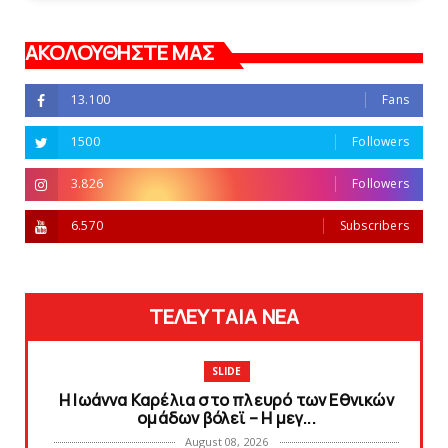
ΑΚΟΛΟΥΘΗΣΤΕ ΜΑΣ
13.100
Fans
1500
Followers
3.826
Followers
6.570
Subscribers
ΤΕΛΕΥΤΑΙΑ ΝΕΑ
SLIDE
Η Ιωάννα Καρέλια στο πλευρό των Εθνικών
ομάδων βόλεϊ – H μεγ...
August 08, 2026