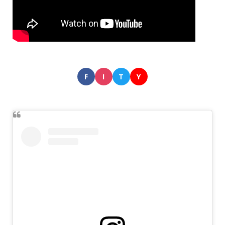
F
I
T
Y