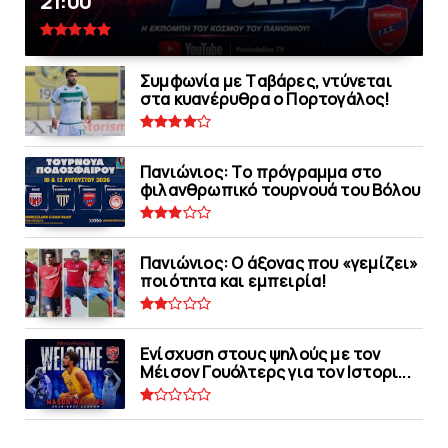
21:00
Συμφωνία με Tαβάρες, ντύνεται
στα κυανέρυθρα ο Πορτογάλος!
Πανιώνιoς: Tο πρόγραμμα στο
φιλανθρωπικό τουρνουά του Bόλου
Πανιώνιος: O άξονας που «γεμίζει»
ποιότητα και εμπειρία!
Eνίσχυση στους ψηλούς με τον
Μέισον Γουόλτερς για τον Ιστορι...