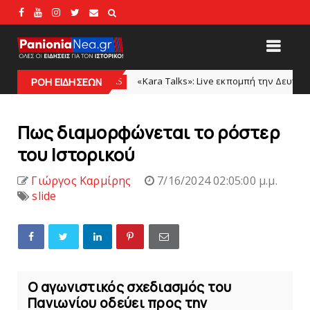
«Kara Talks»: Live εκπομπή την Δευτέρα μετά το φιλικό Π
KARA TALKS
ΡΟΗ ΕΙΔΗΣΕΩΝ
Πως διαμορφώνεται το ρόστερ
του Iστορικού
Γιώργος Καρμίρης
7/16/2024 02:05:00 μ.μ.
slide
Ο αγωνιστικός σχεδιασμός του
Πανιωνίου οδεύει προς την