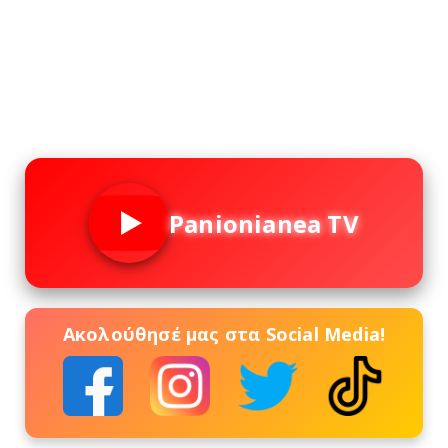
Panionianea TV
Ακολούθησέ μας στα Social Media!