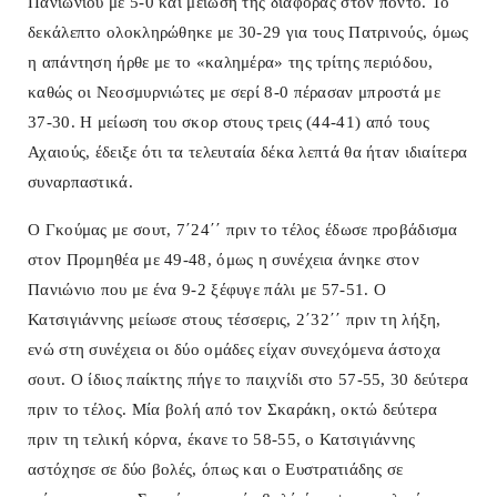
Πανιωνίου με 5-0 και μείωση της διαφοράς στον πόντο. Το
δεκάλεπτο ολοκληρώθηκε με 30-29 για τους Πατρινούς, όμως
η απάντηση ήρθε με το «καλημέρα» της τρίτης περιόδου,
καθώς οι Νεοσμυρνιώτες με σερί 8-0 πέρασαν μπροστά με
37-30. Η μείωση του σκορ στους τρεις (44-41) από τους
Αχαιούς, έδειξε ότι τα τελευταία δέκα λεπτά θα ήταν ιδιαίτερα
συναρπαστικά.
Ο Γκούμας με σουτ, 7΄24΄΄ πριν το τέλος έδωσε προβάδισμα
στον Προμηθέα με 49-48, όμως η συνέχεια άνηκε στον
Πανιώνιο που με ένα 9-2 ξέφυγε πάλι με 57-51. Ο
Κατσιγιάννης μείωσε στους τέσσερις, 2΄32΄΄ πριν τη λήξη,
ενώ στη συνέχεια οι δύο ομάδες είχαν συνεχόμενα άστοχα
σουτ. Ο ίδιος παίκτης πήγε το παιχνίδι στο 57-55, 30 δεύτερα
πριν το τέλος. Μία βολή από τον Σκαράκη, οκτώ δεύτερα
πριν τη τελική κόρνα, έκανε το 58-55, ο Κατσιγιάννης
αστόχησε σε δύο βολές, όπως και ο Ευστρατιάδης σε