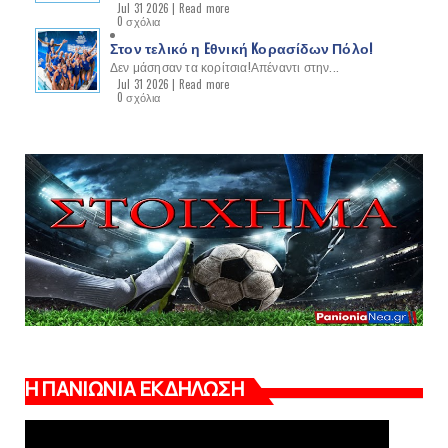
Jul 31 2026 |
Read more
0 σχόλια
Στον τελικό η Eθνική Kορασίδων Πόλο!
Δεν μάσησαν τα κορίτσια!Απέναντι στην...
Jul 31 2026 |
Read more
0 σχόλια
Η ΠΑΝΙΩΝΙΑ ΕΚΔΗΛΩΣΗ