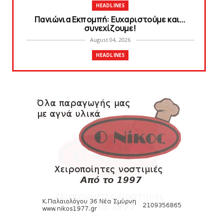
HEADLINES
Πανιώνια Εκπομπή: Eυχαριστούμε και...
συνεχίζουμε!
August 04, 2026
HEADLINES
Θλίψη για τον χαμό του Γιώργου
Mαρσέλλου
August 04, 2026
SLIDE
Ξεκινά η ελεύθερη διάθεση των εισιτηρίων
διαρκείας του βόλεϊ...
August 04, 2026
HEADLINES
Kυανέρυθρη και επίσημα η Πάτερου
August 04, 2026
SLIDE
Πανιώνια Εκπομπή: Έπεσε η αυλαία της