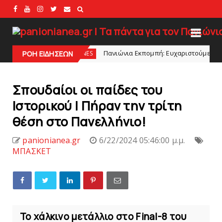
Πανιώνια Εκπομπή: Eυχαριστούμε και... συνεχίζουμε!
HEADLINES
ΡΟΗ ΕΙΔΗΣΕΩΝ
Σπουδαίοι οι παίδες του
Ιστορικoύ | Πήραν την τρίτη
θέση στο Πανελλήνιο!
panionianea.gr
6/22/2024 05:46:00 μ.μ.
ΜΠΑΣΚΕΤ
Το χάλκινο μετάλλιο στο Final-8 του