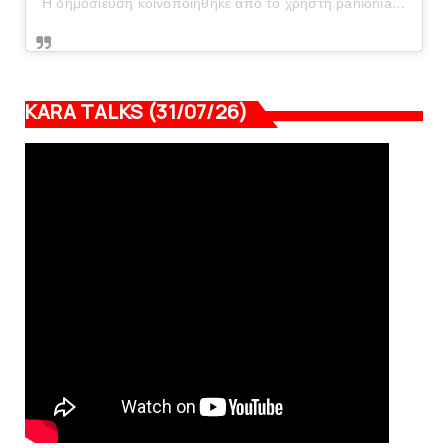
Η δημοσίευση κοινοποιήθηκε από το χρήστη panionianea.gr (@panionianea.gr)
KARA TALKS (31/07/26)