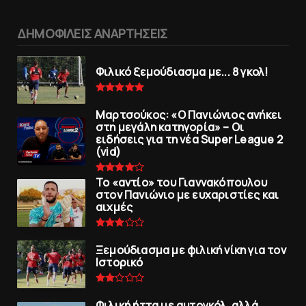
ΔΗΜΟΦΙΛΕΙΣ ΑΝΑΡΤΗΣΕΙΣ
Φιλικό ξεμούδιασμα με... 8 γκολ!
Μαρτσούκος: «Ο Πανιώνιος ανήκει
στη μεγάλη κατηγορία» – Οι
ειδήσεις για τη νέα Super League 2
(vid)
To «αντίο» του Γιαννακόπουλου
στον Πανιώνιο με ευχαριστίες και
αιχμές
Ξεμούδιασμα με φιλική νίκη για τoν
Iστορικό
Φιλική ήττα με αυτογκόλ, αλλά