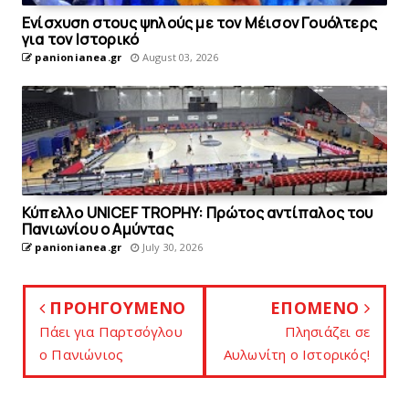
Eνίσχυση στους ψηλούς με τον Μέισον Γουόλτερς
για τον Ιστορικό
panionianea.gr
August 03, 2026
Κύπελλο UNICEF TROPHY: Πρώτος αντίπαλος του
Πανιωνίου o Aμύντας
panionianea.gr
July 30, 2026
ΠΡΟΗΓΟΥΜΕΝΟ
ΕΠΟΜΕΝΟ
Πάει για Παρτσόγλου
Πλησιάζει σε
o Πανιώνιος
Aυλωνίτη ο Ιστορικός!