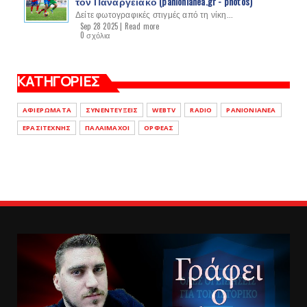
τον Παναργειακό (panionianea.gr - photos)
Δείτε φωτογραφικές στιγμές από τη νίκη...
Sep 28 2025 |
Read more
0 σχόλια
ΚΑΤΗΓΟΡΙΕΣ
ΑΦΙΕΡΩΜΑΤΑ
ΣΥΝΕΝΤΕΥΞΕΙΣ
WEBTV
RADIO
PANIONIANEA
ΕΡΑΣΙΤΕΧΝΗΣ
ΠΑΛΑΙΜΑΧΟΙ
ΟΡΦΕΑΣ