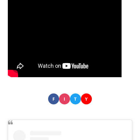
F
I
T
Y