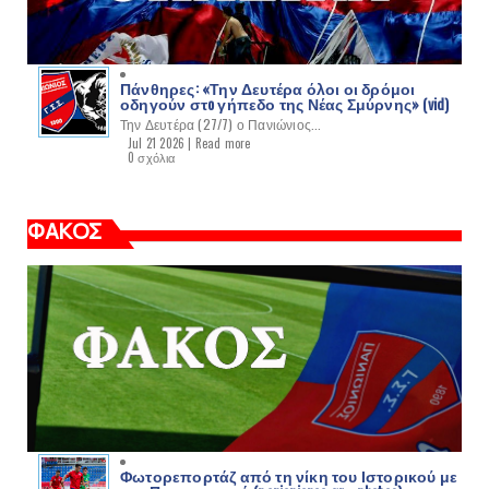
Πάνθηρες: «Την Δευτέρα όλοι οι δρόμοι
οδηγούν στo γήπεδο της Νέας Σμύρνης» (vid)
Την Δευτέρα (27/7) ο Πανιώνιος...
Jul 21 2026 |
Read more
0 σχόλια
ΦΑΚΟΣ
Φωτορεπορτάζ από τη νίκη του Ιστορικού με