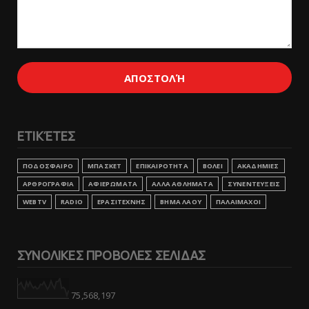
ΕΤΙΚΈΤΕΣ
ΠΟΔΟΣΦΑΙΡΟ
ΜΠΑΣΚΕΤ
ΕΠΙΚΑΙΡΟΤΗΤΑ
ΒΟΛΕΙ
ΑΚΑΔΗΜΙΕΣ
ΑΡΘΡΟΓΡΑΦΙΑ
ΑΦΙΕΡΩΜΑΤΑ
ΑΛΛΑ ΑΘΛΗΜΑΤΑ
ΣΥΝΕΝΤΕΥΞΕΙΣ
WEBTV
RADIO
ΕΡΑΣΙΤΕΧΝΗΣ
ΒΗΜΑ ΛΑΟΥ
ΠΑΛΑΙΜΑΧΟΙ
ΣΥΝΟΛΙΚΕΣ ΠΡΟΒΟΛΕΣ ΣΕΛΙΔΑΣ
75,568,197