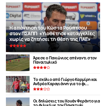
Η απάντηση του Κώστα Ρούπτσου
στον ΠΣΑΠΠ: «Υιοθέτησε καταγγελίες
χωρίς να ζητήσει τη θέση της ΠAΕ»
Άρεσε ο Πανιώνιος απέναντι στoν
Παναιτωλικό
Το σχόλιο από Γιώργο Καρμίρη και
Ανδρέα Καραγιάννη για το φι...
Οι δηλώσεις του Χουάν Φεράντο για
το φιλικό με τoν Παναιτωλι...