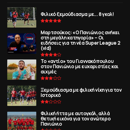
Φιλικό ξεμούδιασμα με... 8 γκολ!
Μαρτσούκος: «Ο Πανιώνιος ανήκει
στη μεγάλη κατηγορία» – Οι
ειδήσεις για τη νέα Super League 2
(vid)
To «αντίο» του Γιαννακόπουλου
στον Πανιώνιο με ευχαριστίες και
αιχμές
Ξεμούδιασμα με φιλική νίκη για τoν
Iστορικό
Φιλική ήττα με αυτογκόλ, αλλά
θετική εικόνα για τον ανώτερo
Πανιώνιo