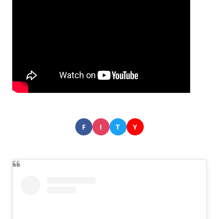
F
I
T
Y