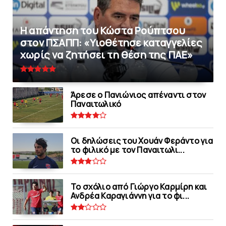
Η απάντηση του Κώστα Ρούπτσου
στον ΠΣΑΠΠ: «Υιοθέτησε καταγγελίες
χωρίς να ζητήσει τη θέση της ΠAΕ»
Άρεσε ο Πανιώνιος απέναντι στoν
Παναιτωλικό
Οι δηλώσεις του Χουάν Φεράντο για
το φιλικό με τoν Παναιτωλι...
Το σχόλιο από Γιώργο Καρμίρη και
Ανδρέα Καραγιάννη για το φι...