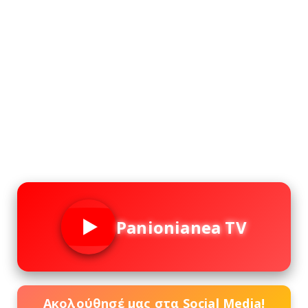
Panionianea TV
Ακολούθησέ μας στα Social Media!