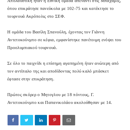
Απολαυστική ήταν η Εθνική ομάδα απέναντι στις Μπαχάμες,
όπου επικράτησε πανεύκολα με 102-75 και κατέκτησε το
τουρνουά Ακρόπολις
στο ΣΕΦ.
Η ομάδα του Βασίλη Σπανούλη, έχοντας τον Γιάννη
Αντετοκούνμπο σε κέφια, εμφανίστηκε πανέτοιμη ενόψει του
Προολυμπιακού τουρνουά.
Σε όλο το παιχνίδι η επίσημη αγαπημένη ήταν ανώτερη από
τον αντίπαλο της και αποδίδοντας πολύ καλό μπάσκετ
έφτασε στην επικράτηση.
Πρώτος σκόρερ ο Μητογλου με 18 πόντους, Γ.
Αντετοκούνμπο και Παπανικολάου ακολούθησαν με 14.