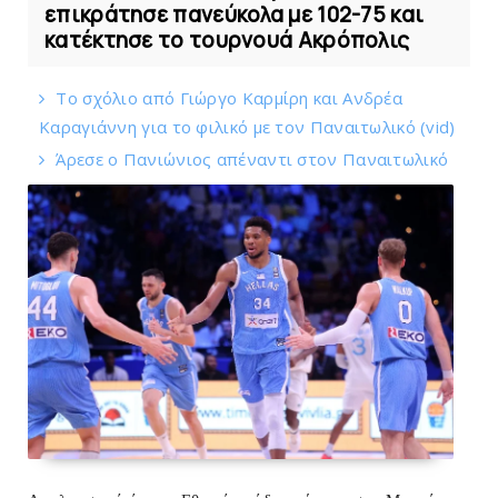
επικράτησε πανεύκολα με 102-75 και
κατέκτησε το τουρνουά Ακρόπολις
Το σχόλιο από Γιώργο Καρμίρη και Ανδρέα
Καραγιάννη για το φιλικό με τoν Παναιτωλικό (vid)
Άρεσε ο Πανιώνιος απέναντι στoν Παναιτωλικό