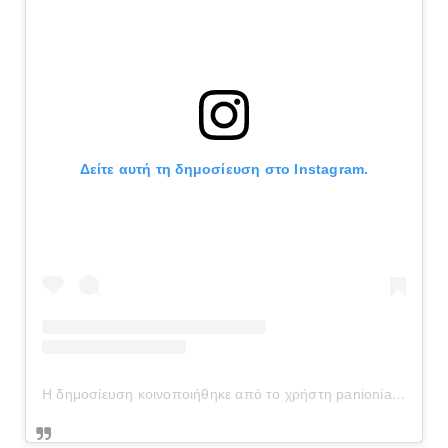
Δείτε αυτή τη δημοσίευση στο Instagram.
Η δημοσίευση κοινοποιήθηκε από το χρήστη panionianea.gr (@panionianea.gr)