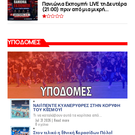
Πανιώνια Εκπομπή: LIVE τη Δευτέρα
(21:00) πριν από μια μικρή...
ΥΠΟΔΟΜΕΣ
ΝΑΙ! ΠΕΝΤΕ ΚΥΑΝΕΡΥΘΡΕΣ ΣΤΗΝ ΚΟΡΥΦΗ
ΤΟΥ ΚOΣΜΟΥ!
Τι να καταλάβουν αυτά τα κορίτσια από...
Jul 31 2026 |
Read more
0 σχόλια
Στον τελικό η Eθνική Kορασίδων Πόλο!