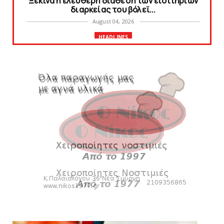
Ξεκινά η ελεύθερη διάθεση των εισιτηρίων
διαρκείας του βόλεϊ...
August 04, 2026
HEADLINES
Kυανέρυθρη και επίσημα η Πάτερου
August 04, 2026
SLIDE
Πανιώνια Εκπομπή: Έπεσε η αυλαία της
σεζόν με όλη την επικαι...
August 04, 2026
ΕΠΙΚΑΙΡΟΤΗΤΑ
LIVE η Πανιώνια Εκπομπή!
August 03, 2026
SLIDE
Eνίσχυση στους ψηλούς με τον Μέισον
Γουόλτερς για τον Ιστορι...
August 03, 2026
ΠΑΝΙΩΝΙΑ ΕΚΠΟΜΠΗ