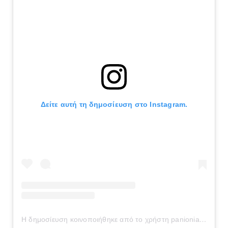
Δείτε αυτή τη δημοσίευση στο Instagram.
Η δημοσίευση κοινοποιήθηκε από το χρήστη panionianea.gr (@panionianea.gr)