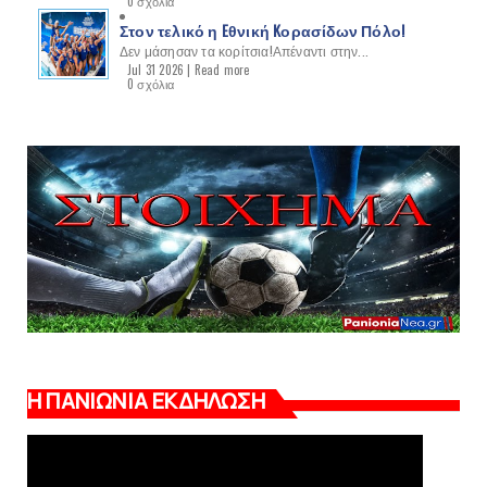
0 σχόλια
Στον τελικό η Eθνική Kορασίδων Πόλο!
Δεν μάσησαν τα κορίτσια!Απέναντι στην...
Jul 31 2026 |
Read more
0 σχόλια
Η ΠΑΝΙΩΝΙΑ ΕΚΔΗΛΩΣΗ