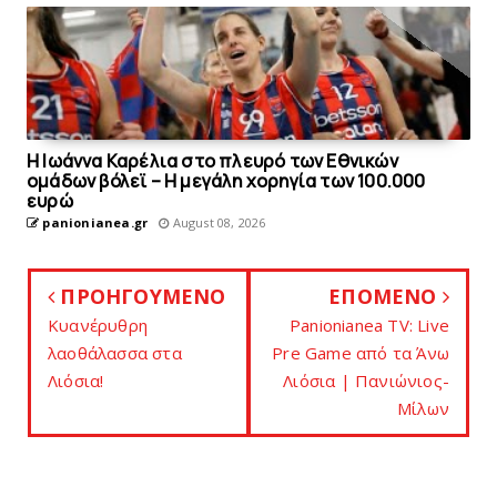
Η Ιωάννα Καρέλια στο πλευρό των Εθνικών
ομάδων βόλεϊ – H μεγάλη χορηγία των 100.000
ευρώ
panionianea.gr
August 08, 2026
ΠΡΟΗΓΟΥΜΕΝΟ
ΕΠΟΜΕΝΟ
Κυανέρυθρη
Panionianea TV: Live
λαοθάλασσα στα
Pre Game από τα Άνω
Λιόσια!
Λιόσια | Πανιώνιος-
Μίλων