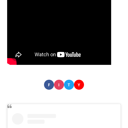
F
I
T
Y