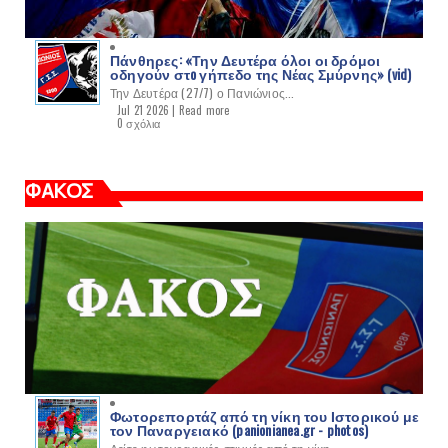
Πάνθηρες: «Την Δευτέρα όλοι οι δρόμοι
οδηγούν στo γήπεδο της Νέας Σμύρνης» (vid)
Την Δευτέρα (27/7) ο Πανιώνιος...
Jul 21 2026 |
Read more
0 σχόλια
ΦΑΚΟΣ
Φωτορεπορτάζ από τη νίκη του Ιστορικού με
τον Παναργειακό (panionianea.gr - photos)