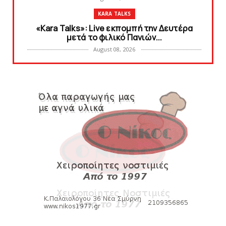
KARA TALKS
«Kara Talks»: Live εκπομπή την Δευτέρα
μετά το φιλικό Πανιών...
August 08, 2026
HEADLINES
Συμφωνία με Tαβάρες, ντύνεται στα
κυανέρυθρα ο Πορτογάλος!
August 08, 2026
SLIDE
Tα εισιτήρια για το φιλικό τουρνουά του
Bόλου
August 08, 2026
SUPERLEAGUE2
SL2: Η μέρα και ο τόπος της κλήρωσης του
πρωταθλήματος
August 08, 2026
HEADLINES