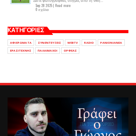
Δείτε φωτογραφικές στιγμές από τη νίκη...
Sep 28 2025 |
Read more
0 σχόλια
ΚΑΤΗΓΟΡΙΕΣ
ΑΦΙΕΡΩΜΑΤΑ
ΣΥΝΕΝΤΕΥΞΕΙΣ
WEBTV
RADIO
PANIONIANEA
ΕΡΑΣΙΤΕΧΝΗΣ
ΠΑΛΑΙΜΑΧΟΙ
ΟΡΦΕΑΣ