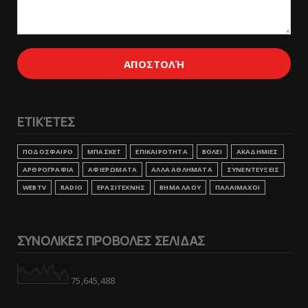
ΕΤΙΚΈΤΕΣ
ΠΟΔΟΣΦΑΙΡΟ
ΜΠΑΣΚΕΤ
ΕΠΙΚΑΙΡΟΤΗΤΑ
ΒΟΛΕΙ
ΑΚΑΔΗΜΙΕΣ
ΑΡΘΡΟΓΡΑΦΙΑ
ΑΦΙΕΡΩΜΑΤΑ
ΑΛΛΑ ΑΘΛΗΜΑΤΑ
ΣΥΝΕΝΤΕΥΞΕΙΣ
WEBTV
RADIO
ΕΡΑΣΙΤΕΧΝΗΣ
ΒΗΜΑ ΛΑΟΥ
ΠΑΛΑΙΜΑΧΟΙ
ΣΥΝΟΛΙΚΕΣ ΠΡΟΒΟΛΕΣ ΣΕΛΙΔΑΣ
75,645,488