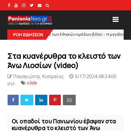
το πλευρό των Εθνικών ομάδων βόλεϊ – H μεγάλη χορηγία των 100.000
ΡΟΗ ΕΙΔΗΣΕΩΝ
Στα κυανέρυθρα το κλειστό των
Άνω Λιοσίων (video)
Παναγιώτης Κυπραίος
5/17/2024 08:24:00
μ.μ.
slide
Οι οπαδοί του Πανιωνίου έβαψαν στα
κυανέρυθρα το κλειστό των Άνω