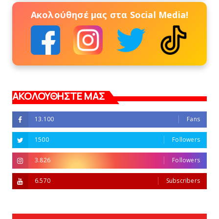
Ακολούθησέ μας στα Social Media!
ΑΚΟΛΟΥΘΗΣΤΕ ΜΑΣ
13.100
Fans
1500
Followers
3.826
Followers
6.570
Subscribers