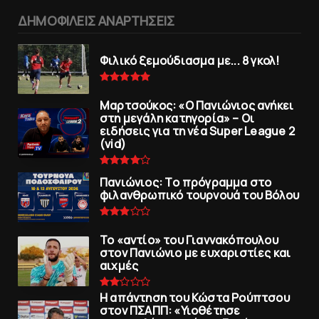
ΔΗΜΟΦΙΛΕΙΣ ΑΝΑΡΤΗΣΕΙΣ
Φιλικό ξεμούδιασμα με... 8 γκολ!
Μαρτσούκος: «Ο Πανιώνιος ανήκει
στη μεγάλη κατηγορία» – Οι
ειδήσεις για τη νέα Super League 2
(vid)
Πανιώνιoς: Tο πρόγραμμα στο
φιλανθρωπικό τουρνουά του Bόλου
To «αντίο» του Γιαννακόπουλου
στον Πανιώνιο με ευχαριστίες και
αιχμές
Η απάντηση του Κώστα Ρούπτσου
στον ΠΣΑΠΠ: «Υιοθέτησε