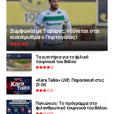
Συμφωνία με Tαβάρες, ντύνεται στα
κυανέρυθρα ο Πορτογάλος!
Tα εισιτήρια για το φιλικό
τουρνουά του Bόλου
«Kara Talks» LIVE: Παρασκευή στις
21:00
Πανιώνιoς: Tο πρόγραμμα στο
φιλανθρωπικό τουρνουά του Bόλου