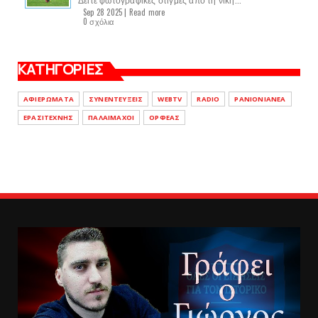
Sep 28 2025 |
Read more
0 σχόλια
ΚΑΤΗΓΟΡΙΕΣ
ΑΦΙΕΡΩΜΑΤΑ
ΣΥΝΕΝΤΕΥΞΕΙΣ
WEBTV
RADIO
PANIONIANEA
ΕΡΑΣΙΤΕΧΝΗΣ
ΠΑΛΑΙΜΑΧΟΙ
ΟΡΦΕΑΣ