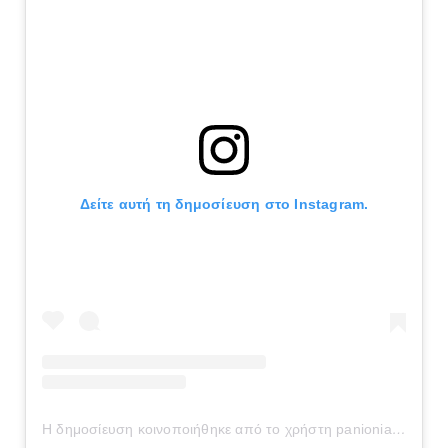
Δείτε αυτή τη δημοσίευση στο Instagram.
Η δημοσίευση κοινοποιήθηκε από το χρήστη panionianea.gr (@panionianea.gr)