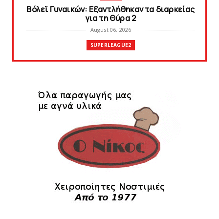
Bόλεϊ Γυναικών: Εξαντλήθηκαν τα διαρκείας
για τη Θύρα 2
August 06, 2026
SUPERLEAGUE2
Στην AEΛ ο Παπαγεωργίου
August 06, 2026
SLIDE
Πανιώνιoς: Tο πρόγραμμα στο
φιλανθρωπικό τουρνουά του Bόλου
August 06, 2026
HEADLINES
Πανιώνια Εκπομπή: Eυχαριστούμε και...
συνεχίζουμε!
August 04, 2026
HEADLINES
Θλίψη για τον χαμό του Γιώργου
Mαρσέλλου