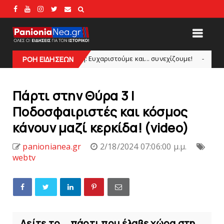
α Εκπομπή: Eυχαριστούμε και... συνεχίζουμε!
Θλίψ
ΡΟΗ ΕΙΔΗΣΕΩΝ
HEADLINES
Πάρτι στην Θύρα 3 |
Ποδοσφαιριστές και κόσμος
κάνουν μαζί κερκίδα! (video)
panionianea.gr
2/18/2024 07:06:00 μ.μ.
webtv
Δείτε το... πάρτι που έλαβε χώρα στη