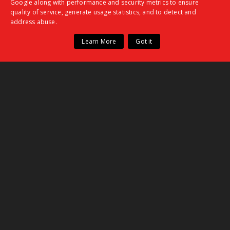
Google along with performance and security metrics to ensure
quality of service, generate usage statistics, and to detect and
address abuse.
ΑΝΑΖΗΤΗΣΗ
Learn More
Got it
ΦΟΡΜΑ ΕΠΙΚΟΙΝΩΝΙΑΣ
Όνομα
Ηλεκτρονικό ταχυδρομείο
*
Μήνυμα
*