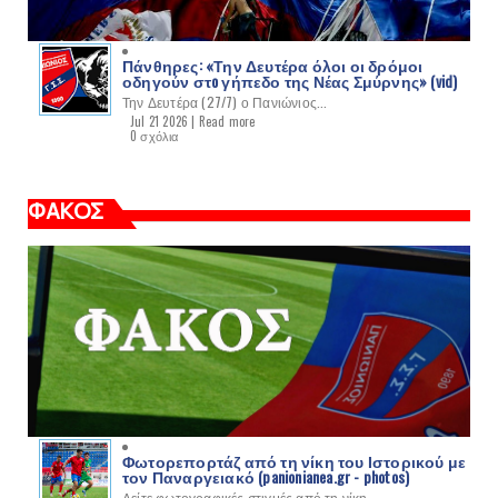
Πάνθηρες: «Την Δευτέρα όλοι οι δρόμοι
οδηγούν στo γήπεδο της Νέας Σμύρνης» (vid)
Την Δευτέρα (27/7) ο Πανιώνιος...
Jul 21 2026 |
Read more
0 σχόλια
ΦΑΚΟΣ
Φωτορεπορτάζ από τη νίκη του Ιστορικού με
τον Παναργειακό (panionianea.gr - photos)
Δείτε φωτογραφικές στιγμές από τη νίκη...