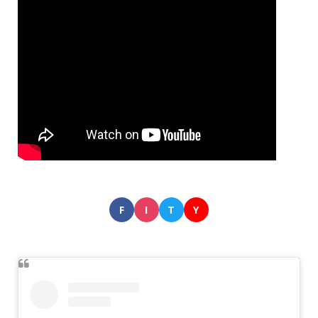
F
I
T
Y