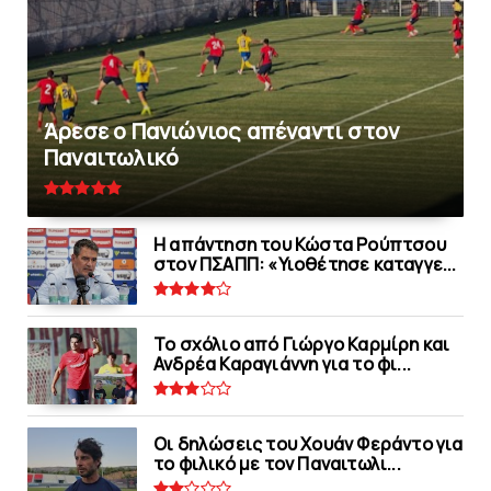
Άρεσε ο Πανιώνιος απέναντι στoν
Παναιτωλικό
Η απάντηση του Κώστα Ρούπτσου
στον ΠΣΑΠΠ: «Υιοθέτησε καταγγε...
Το σχόλιο από Γιώργο Καρμίρη και
Ανδρέα Καραγιάννη για το φι...
Οι δηλώσεις του Χουάν Φεράντο για
το φιλικό με τoν Παναιτωλι...