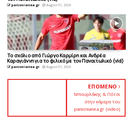
panionianea.gr
August 01, 2026
Το σχόλιο από Γιώργο Καρμίρη και Ανδρέα
Καραγιάννη για το φιλικό με τoν Παναιτωλικό (vid)
panionianea.gr
August 01, 2026
ΕΠΟΜΕΝΟ
Μπουρλάκης & Πότσι
στην κάμερα του
panionianea.gr (video)