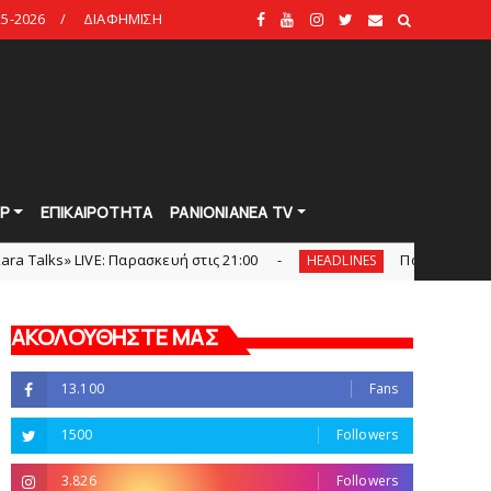
5-2026
ΔΙΑΦΗΜΙΣΗ
Ρ
ΕΠΙΚΑΙΡΟΤΗΤΑ
PANIONIANEA TV
: Παρασκευή στις 21:00
Πανιώνια Εκπομπή: Eυχαριστ
HEADLINES
ΑΚΟΛΟΥΘΗΣΤΕ ΜΑΣ
13.100
Fans
1500
Followers
3.826
Followers