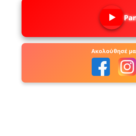
Pa
Ακολούθησέ μας