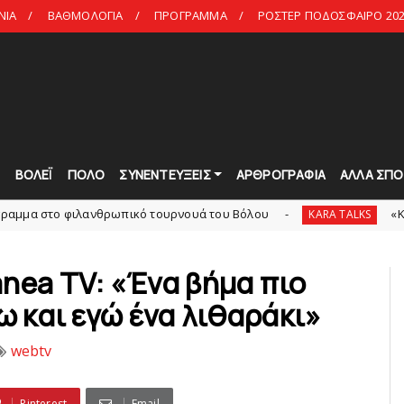
ΝΙΑ
ΒΑΘΜΟΛΟΓΙΑ
ΠΡΟΓΡΑΜΜΑ
ΡΟΣΤΕΡ ΠΟΔΟΣΦΑΙΡΟ 202
Τ
ΒΟΛΕΪ
ΠΟΛΟ
ΣΥΝΕΝΤΕΥΞΕΙΣ
ΑΡΘΡΟΓΡΑΦΙΑ
ΑΛΛΑ ΣΠΟ
λανθρωπικό τουρνουά του Bόλου
«Kara Talks» LIVE
KARA TALKS
nea TV: «Ένα βήμα πιο
ω και εγώ ένα λιθαράκι»
webtv
Pinterest
Email