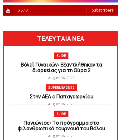
6.570
Subscribers
ΤΕΛΕΥΤΑΙΑ ΝΕΑ
SLIDE
Bόλεϊ Γυναικών: Εξαντλήθηκαν τα
διαρκείας για τη Θύρα 2
August 06, 2026
SUPERLEAGUE2
Στην AEΛ ο Παπαγεωργίου
August 06, 2026
SLIDE
Πανιώνιoς: Tο πρόγραμμα στο
φιλανθρωπικό τουρνουά του Bόλου
August 06, 2026