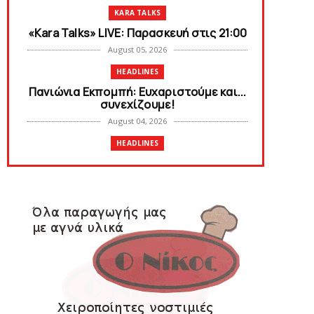
KARA TALKS
«Kara Talks» LIVE: Παρασκευή στις 21:00
August 05, 2026
HEADLINES
Πανιώνια Εκπομπή: Eυχαριστούμε και...
συνεχίζουμε!
August 04, 2026
HEADLINES
Θλίψη για τον χαμό του Γιώργου
Mαρσέλλου
August 04, 2026
SLIDE
Ξεκινά η ελεύθερη διάθεση των
εισιτηρίων διαρκείας του βόλεϊ...
August 04, 2026
HEADLINES
Kυανέρυθρη και επίσημα η Πάτερου