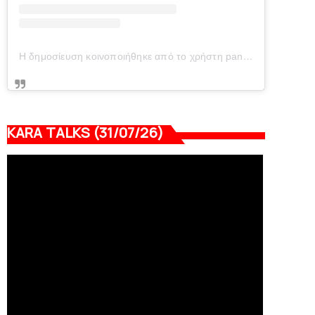
Η δημοσίευση κοινοποιήθηκε από το χρήστη panionianea.gr (@panionianea.gr)
KARA TALKS (31/07/26)