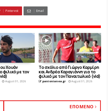
Pinterest
Email
του Χουάν
Το σχόλιο από Γιώργο Καρμίρη
ο φιλικό με τoν
και Ανδρέα Καραγιάννη για το
vid)
φιλικό με τoν Παναιτωλικό (vid)
August 01, 2026
panionianea.gr
August 01, 2026
ΕΠΟΜΕΝΟ