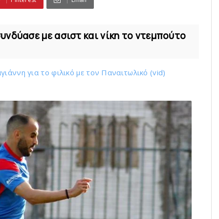
υνδύασε με ασιστ και νίκη το ντεμπούτο
ιάννη για το φιλικό με τoν Παναιτωλικό (vid)
ό