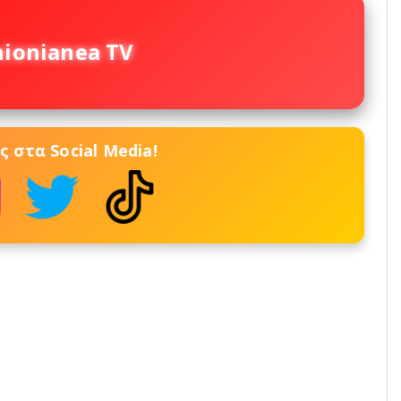
nionianea TV
 στα Social Media!