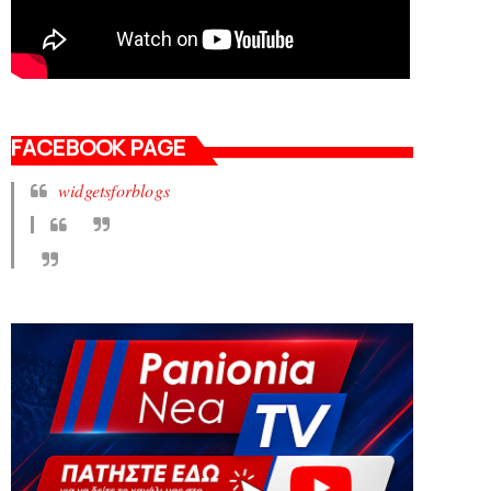
FACEBOOK PAGE
widgetsforblogs