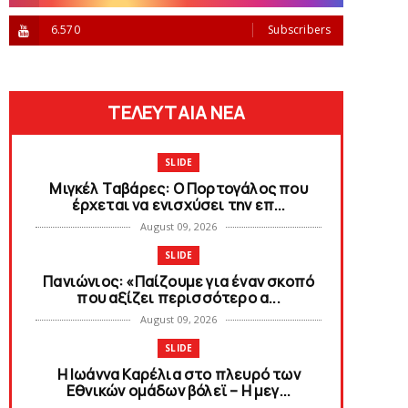
6.570
Subscribers
ΤΕΛΕΥΤΑΙΑ ΝΕΑ
SLIDE
Mιγκέλ Tαβάρες: O Πορτογάλος που
έρχεται να ενισχύσει την επ...
August 09, 2026
SLIDE
Πανιώνιoς: «Παίζουμε για έναν σκοπό
που αξίζει περισσότερο α...
August 09, 2026
SLIDE
Η Ιωάννα Καρέλια στο πλευρό των
Εθνικών ομάδων βόλεϊ – H μεγ...