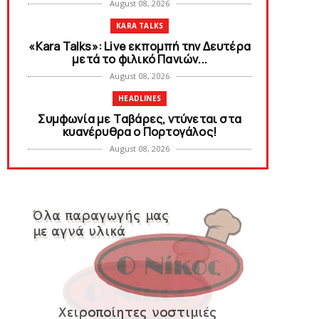
August 08, 2026
KARA TALKS
«Kara Talks»: Live εκπομπή την Δευτέρα
μετά το φιλικό Πανιών...
August 08, 2026
HEADLINES
Συμφωνία με Tαβάρες, ντύνεται στα
κυανέρυθρα ο Πορτογάλος!
August 08, 2026
SLIDE
Tα εισιτήρια για το φιλικό τουρνουά
του Bόλου
August 08, 2026
SUPERLEAGUE2
SL2: Η μέρα και ο τόπος της κλήρωσης
του πρωταθλήματος
August 08, 2026
HEADLINES