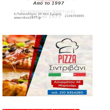
Δείτε την εκπομπή «Kara Talks» (video)
August 07, 2026
KARA TALKS
«Kara Talks»: LIVE 21:00
August 07, 2026
SLIDE
Κύπελλο: Την Τετάρτη 19 Αυγούστου το
Νίκη Βόλου - Πανιώνιος
August 07, 2026