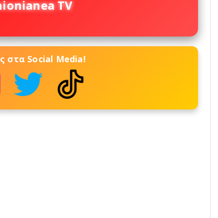
nionianea TV
 στα Social Media!