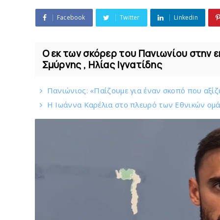
Facebook
Twitter
Linkedin
Ο εκ των σκόρερ του Πανιωνίου στην 
Σμύρνης , Ηλίας Ιγνατίδης
Πανιώνιoς: «Παίζουμε για έναν σκοπό που αξίζ
Η Ιωάννα Καρέλια στο πλευρό των Εθνικών ομά