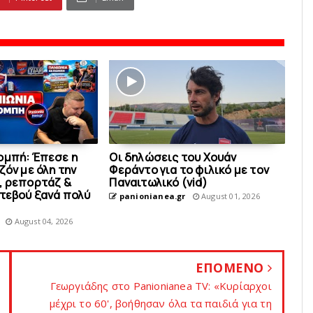
ομπή: Έπεσε η
Οι δηλώσεις του Χουάν
ζόν με όλη την
Φεράντο για το φιλικό με τoν
, ρεπορτάζ &
Παναιτωλικό (vid)
ντεβού ξανά πολύ
panionianea.gr
August 01, 2026
August 04, 2026
ΕΠΟΜΕΝΟ
Γεωργιάδης στο Panionianea TV: «Κυρίαρχοι
μέχρι το 60', βοήθησαν όλα τα παιδιά για τη