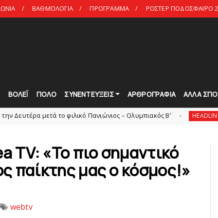
ΝΩΝΙΑ
ΒΑΘΜΟΛΟΓΙΑ
ΠΡΟΓΡΑΜΜΑ
ΡΟΣΤΕΡ ΠΟΔΟΣΦΑΙΡΟ 2
Τ
ΒΟΛΕΪ
ΠΟΛΟ
ΣΥΝΕΝΤΕΥΞΕΙΣ
ΑΡΘΡΟΓΡΑΦΙΑ
ΑΛΛΑ ΣΠΟ
ετά το φιλικό Πανιώνιος – Ολυμπιακός Β’
Συμφωνία 
HEADLINES
ea TV: «Το πιο σημαντικό
2ος παίκτης μας ο κόσμος!»
webtv