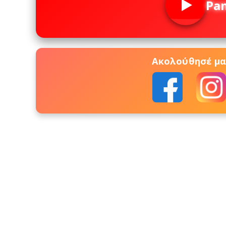
Pa
Ακολούθησέ μας