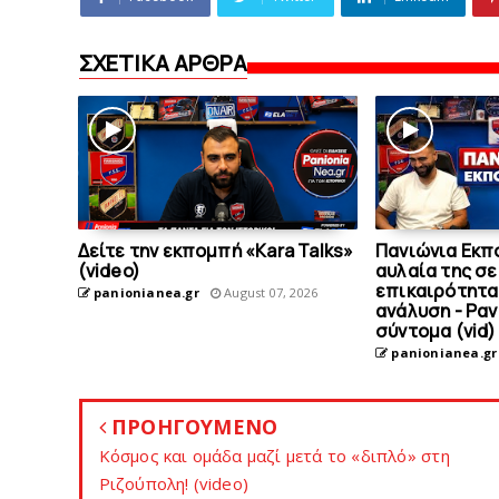
ΣΧΕΤΙΚΑ ΑΡΘΡΑ
Δείτε την εκπομπή «Kara Talks»
Πανιώνια Εκπ
(video)
αυλαία της σε
επικαιρότητα
panionianea.gr
August 07, 2026
ανάλυση - Ρα
σύντομα (vid)
panionianea.gr
ΠΡΟΗΓΟΥΜΕΝΟ
Κόσμος και ομάδα μαζί μετά το «διπλό» στη
Ριζούπολη! (video)