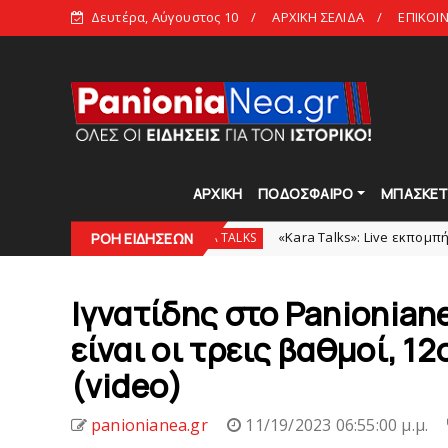
Δευτέρα, Αύγουστος 10
ΑΡΧΙΚΗ ΣΕΛΙΔΑ
ΕΠΙΚΟΙ
ΑΡΧΙΚΗ
ΠΟΔΟΣΦΑΙΡΟ
ΜΠΑΣΚΕ
00 ευρώ
«Kara Talks»: Live εκπομπή την Δευτέρα μ
KARA TALKS
ΡΟΗ ΕΙΔΗΣΕΩΝ
Ιγνατίδης στο Panionian
είναι οι τρεις βαθμοί, 1
(video)
panionianea.gr
11/19/2023 06:55:00 μ.μ.