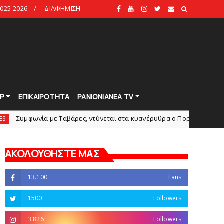
025-2026
ΔΙΑΦΗΜΙΣΗ
Ρ
ΕΠΙΚΑΙΡΟΤΗΤΑ
PANIONIANEA TV
με Tαβάρες, ντύνεται στα κυανέρυθρα ο Πορτογάλος!
Tα
slide
ΑΚΟΛΟΥΘΗΣΤΕ ΜΑΣ
13.100
Fans
1500
Followers
3.826
Followers