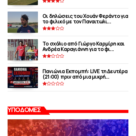
Οι δηλώσεις του Χουάν Φεράντο για
το φιλικό με τoν Παναιτωλι...
Το σχόλιο από Γιώργο Καρμίρη και
Ανδρέα Καραγιάννη για το φι...
Πανιώνια Εκπομπή: LIVE τη Δευτέρα
(21:00) πριν από μια μικρή...
ΥΠΟΔΟΜΕΣ