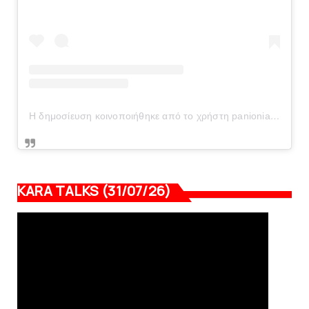
Η δημοσίευση κοινοποιήθηκε από το χρήστη panionianea.gr (@panionianea.gr)
KARA TALKS (31/07/26)