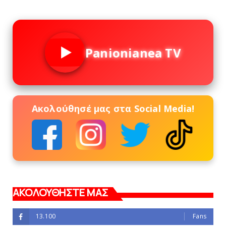
Panionianea TV
Ακολούθησέ μας στα Social Media!
ΑΚΟΛΟΥΘΗΣΤΕ ΜΑΣ
13.100
Fans