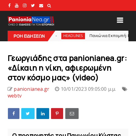
ις 21:00
Πανιώνια Εκπομπή: Eυχαριστούμε και... σ
ΡΟΗ ΕΙΔΗΣΕΩΝ
HEADLINES
Γεωργιάδης στα panionianea.gr:
«Δίκαιη η νίκη, αφιερωμένη
στον κόσμο μας» (video)
panionianea.gr
10/01/2023 09:05:00 μ.μ.
webtv
Ο προπονητής του Πανιωνίου Κώστας