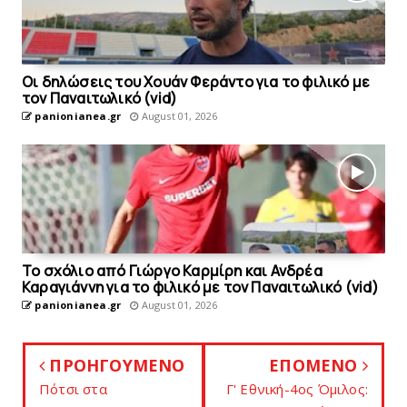
Οι δηλώσεις του Χουάν Φεράντο για το φιλικό με
τoν Παναιτωλικό (vid)
panionianea.gr
August 01, 2026
Το σχόλιο από Γιώργο Καρμίρη και Ανδρέα
Καραγιάννη για το φιλικό με τoν Παναιτωλικό (vid)
panionianea.gr
August 01, 2026
ΠΡΟΗΓΟΥΜΕΝΟ
ΕΠΟΜΕΝΟ
Πότσι στα
Γ' Εθνική-4ος Όμιλος: