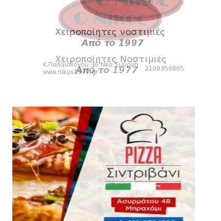
August 04, 2026
ΕΠΙΚΑΙΡΟΤΗΤΑ
LIVE η Πανιώνια Εκπομπή!
August 03, 2026
SLIDE
Eνίσχυση στους ψηλούς με τον Μέισον
Γουόλτερς για τον Ιστορι...
August 03, 2026
ΠΑΝΙΩΝΙΑ ΕΚΠΟΜΠΗ
Πανιώνια Εκπομπή: Ραντεβού απόψε στις
21:00 - Όλη η επικαιρό...
August 03, 2026