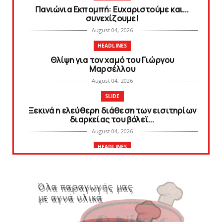
Πανιώνια Εκπομπή: Eυχαριστούμε και...
συνεχίζουμε!
August 04, 2026
HEADLINES
Θλίψη για τον χαμό του Γιώργου
Mαρσέλλου
August 04, 2026
SLIDE
Ξεκινά η ελεύθερη διάθεση των εισιτηρίων
διαρκείας του βόλεϊ...
August 04, 2026
HEADLINES
Kυανέρυθρη και επίσημα η Πάτερου
August 04, 2026
SLIDE
Πανιώνια Εκπομπή: Έπεσε η αυλαία της
σεζόν με όλη την επικαι...