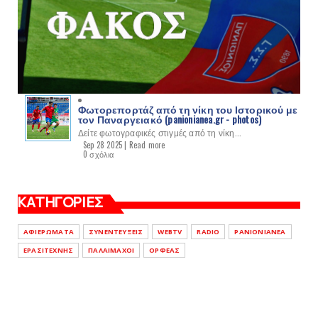
Φωτορεπορτάζ από τη νίκη του Ιστορικού με
τον Παναργειακό (panionianea.gr - photos)
Δείτε φωτογραφικές στιγμές από τη νίκη...
Sep 28 2025 |
Read more
0 σχόλια
ΚΑΤΗΓΟΡΙΕΣ
ΑΦΙΕΡΩΜΑΤΑ
ΣΥΝΕΝΤΕΥΞΕΙΣ
WEBTV
RADIO
PANIONIANEA
ΕΡΑΣΙΤΕΧΝΗΣ
ΠΑΛΑΙΜΑΧΟΙ
ΟΡΦΕΑΣ