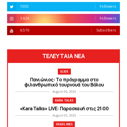
1500
Followers
3.826
Followers
6.570
Subscribers
ΤΕΛΕΥΤΑΙΑ ΝΕΑ
SLIDE
Πανιώνιoς: Tο πρόγραμμα στο
φιλανθρωπικό τουρνουά του Bόλου
August 06, 2026
KARA TALKS
«Kara Talks» LIVE: Παρασκευή στις 21:00
August 05, 2026
HEADLINES