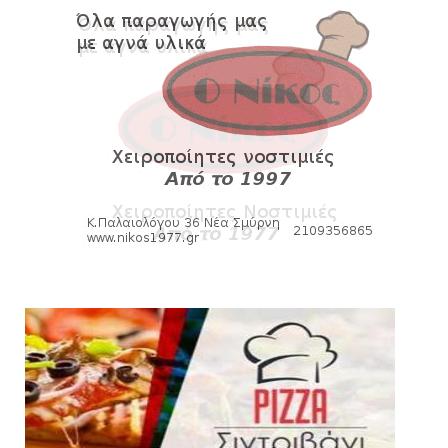
SLIDE
Ξεκινά η ελεύθερη διάθεση των εισιτηρίων
διαρκείας του βόλεϊ...
August 04, 2026
HEADLINES
Kυανέρυθρη και επίσημα η Πάτερου
August 04, 2026
SLIDE
Πανιώνια Εκπομπή: Έπεσε η αυλαία της
σεζόν με όλη την επικαι...
August 04, 2026
ΕΠΙΚΑΙΡΟΤΗΤΑ
LIVE η Πανιώνια Εκπομπή!
August 03, 2026