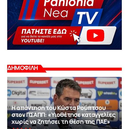
ΔΗΜΟΦΙΛΗ
Η απάντηση του Κώστα Ρούπτσου
στον ΠΣΑΠΠ: «Υιοθέτησε καταγγελίες
χωρίς να ζητήσει τη θέση της ΠAΕ»