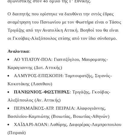
αγωνιστικής στον 4ο όμιλο της Γ' Εθνικής.
Ο διαιτητής που ορίστηκε να διευθύνει την εντός έδρας
αναμέτρηση του Πανιωνίου με τον Φωστήρα είναι ο Τάσος
Τριγάζης από την Ανατολίκη Αττική. Βοηθοί του θα είναι
οι
Γκούβας-Αλεξόπουλος επίσης από τον ίδιο σύνδεσμο.
Αναλυτικα
:
ΑΟ ΥΠΑΤΟΥ-ΠΟΑ: Γιαπιτζόγλου, Μαυροματης-
Καραγιαννης (Δυτ. Αττικής)
ΑΛΜΥΡΟΣ-ΕΠΙΣΚΟΠΗ: Ταμπουρατζής, Σιγανός-
Κοκοτάκης (Λασιθιου)
ΠΑΝΙΩΝΙΟΣ-ΦΩΣΤΗΡΑΣ
: Τριγάζης, Γκούβας-
Αλεξόπουλος (Αν. Αττικής)
ΠΕΡΑΜΑΪΚΟΣ-ΑΤΡ. ΠΕΙΡΑΙΑ: Αλαφογιάννης,
Βασιλείου-Καμπιώτης (Βοιωτίας, Βοιωτίας-Αθηνών)
ΧΑΪΔΑΡΙ-ΑΟΑΝ: Λαθύρης, Δαφερέρας-Λαμπροπουλου
(Πειραιά)