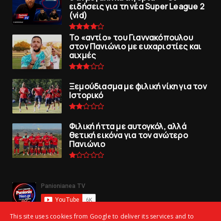
ειδήσεις για τη νέα Super League 2
(vid)
To «αντίο» του Γιαννακόπουλου
στον Πανιώνιο με ευχαριστίες και
αιχμές
Ξεμούδιασμα με φιλική νίκη για τoν
Iστορικό
Φιλική ήττα με αυτογκόλ, αλλά
θετική εικόνα για τον ανώτερo
Πανιώνιo
This site uses cookies from Google to deliver its services and to