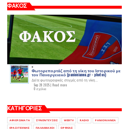
ΦΑΚΟΣ
Φωτορεπορτάζ από τη νίκη του Ιστορικού με
τον Παναργειακό (panionianea.gr - photos)
Δείτε φωτογραφικές στιγμές από τη νίκη...
Sep 28 2025 |
Read more
0 σχόλια
ΚΑΤΗΓΟΡΙΕΣ
ΑΦΙΕΡΩΜΑΤΑ
ΣΥΝΕΝΤΕΥΞΕΙΣ
WEBTV
RADIO
PANIONIANEA
ΕΡΑΣΙΤΕΧΝΗΣ
ΠΑΛΑΙΜΑΧΟΙ
ΟΡΦΕΑΣ