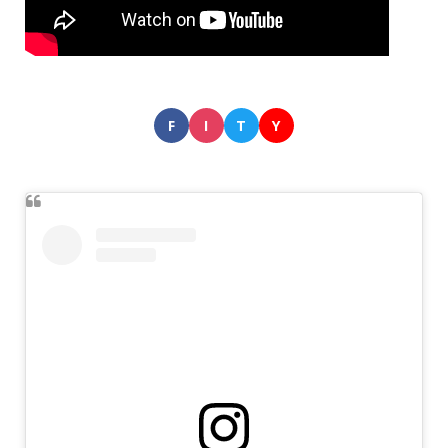
F
I
T
Y