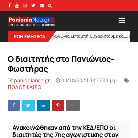
Πανιώνια Εκπομπή: Eυχαριστούμε και... συνεχίζουμε!
DLINES
ΡΟΗ ΕΙΔΗΣΕΩΝ
H
O διαιτητής στο Πανιώνιος-
Φωστήρας
panionianea.gr
10/18/2023 03:17:00 μ.μ.
ΠΟΔΟΣΦΑΙΡΟ
Ανακοινώθηκαν από την ΚΕΔ/ΕΠΟ οι
διαιτητές της 7ης αγωνιστικής στον