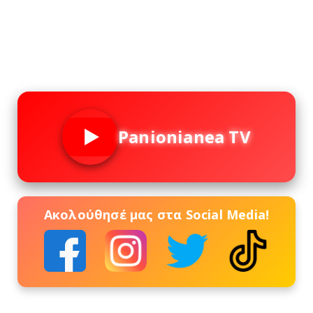
Panionianea TV
Ακολούθησέ μας στα Social Media!