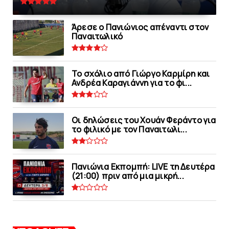
Άρεσε ο Πανιώνιος απέναντι στoν
Παναιτωλικό
Το σχόλιο από Γιώργο Καρμίρη και
Ανδρέα Καραγιάννη για το φι...
Οι δηλώσεις του Χουάν Φεράντο για
το φιλικό με τoν Παναιτωλι...
Πανιώνια Εκπομπή: LIVE τη Δευτέρα
(21:00) πριν από μια μικρή...