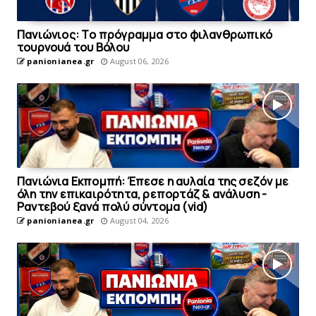
Πανιώνιoς: Tο πρόγραμμα στο φιλανθρωπικό
τουρνουά του Bόλου
panionianea.gr
August 06, 2026
Πανιώνια Εκπομπή: Έπεσε η αυλαία της σεζόν με
όλη την επικαιρότητα, ρεπορτάζ & ανάλυση -
Ραντεβού ξανά πολύ σύντομα (vid)
panionianea.gr
August 04, 2026