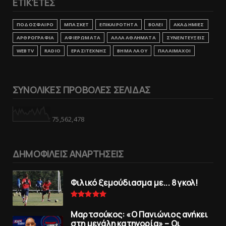
ΕΤΙΚΈΤΕΣ
ΠΟΔΟΣΦΑΙΡΟ
ΜΠΑΣΚΕΤ
ΕΠΙΚΑΙΡΟΤΗΤΑ
ΒΟΛΕΙ
ΑΚΑΔΗΜΙΕΣ
ΑΡΘΡΟΓΡΑΦΙΑ
ΑΦΙΕΡΩΜΑΤΑ
ΑΛΛΑ ΑΘΛΗΜΑΤΑ
ΣΥΝΕΝΤΕΥΞΕΙΣ
WEBTV
RADIO
ΕΡΑΣΙΤΕΧΝΗΣ
ΒΗΜΑ ΛΑΟΥ
ΠΑΛΑΙΜΑΧΟΙ
ΣΥΝΟΛΙΚΕΣ ΠΡΟΒΟΛΕΣ ΣΕΛΙΔΑΣ
75,562,478
ΔΗΜΟΦΙΛΕΙΣ ΑΝΑΡΤΗΣΕΙΣ
Φιλικό ξεμούδιασμα με... 8 γκολ!
Μαρτσούκος: «Ο Πανιώνιος ανήκει
στη μεγάλη κατηγορία» – Οι