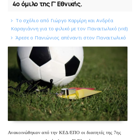
4ο όμιλο της Γ' Εθνικής.
Το σχόλιο από Γιώργο Καρμίρη και Ανδρέα
Καραγιάννη για το φιλικό με τoν Παναιτωλικό (vid)
Άρεσε ο Πανιώνιος απέναντι στoν Παναιτωλικό
Ανακοινώθηκαν από την ΚΕΔ/ΕΠΟ οι διαιτητές της 7ης