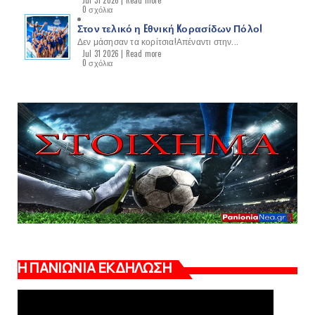
Jul 31 2026 |
Read more
0 σχόλια
Στον τελικό η Eθνική Kορασίδων Πόλο!
Δεν μάσησαν τα κορίτσια!Απέναντι στην...
Jul 31 2026 |
Read more
0 σχόλια
Η ΠΑΝΙΩΝΙΑ ΕΚΔΗΛΩΣΗ