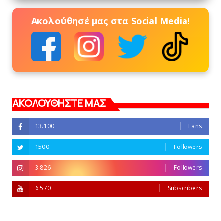
Ακολούθησέ μας στα Social Media!
ΑΚΟΛΟΥΘΗΣΤΕ ΜΑΣ
13.100
Fans
1500
Followers
3.826
Followers
6.570
Subscribers