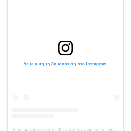
Δείτε αυτή τη δημοσίευση στο Instagram.
Η δημοσίευση κοινοποιήθηκε από το χρήστη panionianea.gr (@panionianea.gr)