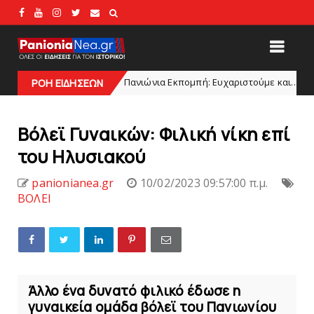
Πανιώνια Εκπομπή: Eυχαριστούμε και... συνεχίζουμε!
ADLINES
ΡΟΗ ΕΙΔΗΣΕΩΝ
Bόλεϊ Γυναικών: Φιλική νίκη επί
του Ηλυσιακού
panionianea.gr
10/02/2023 09:57:00 π.μ.
ΒΟΛΕΙ
Άλλο ένα δυνατό φιλικό έδωσε η
γυναικεία ομάδα βόλεϊ του Πανιωνίου