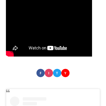
F
I
T
Y