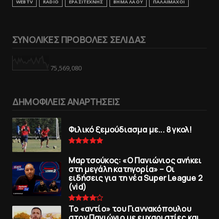
WEBTV
RADIO
ΕΡΑΣΙΤΕΧΝΗΣ
ΒΗΜΑ ΛΑΟΥ
ΠΑΛΑΙΜΑΧΟΙ
ΣΥΝΟΛΙΚΕΣ ΠΡΟΒΟΛΕΣ ΣΕΛΙΔΑΣ
75,569,080
ΔΗΜΟΦΙΛΕΙΣ ΑΝΑΡΤΗΣΕΙΣ
Φιλικό ξεμούδιασμα με... 8 γκολ!
Μαρτσούκος: «Ο Πανιώνιος ανήκει
στη μεγάλη κατηγορία» – Οι
ειδήσεις για τη νέα Super League 2
(vid)
To «αντίο» του Γιαννακόπουλου
στον Πανιώνιο με ευχαριστίες και