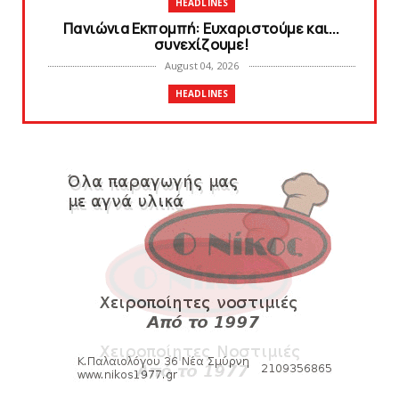
HEADLINES
Πανιώνια Εκπομπή: Eυχαριστούμε και...
συνεχίζουμε!
August 04, 2026
HEADLINES
Θλίψη για τον χαμό του Γιώργου
Mαρσέλλου
August 04, 2026
SLIDE
Ξεκινά η ελεύθερη διάθεση των εισιτηρίων
διαρκείας του βόλεϊ...
August 04, 2026
HEADLINES
Kυανέρυθρη και επίσημα η Πάτερου
August 04, 2026
SLIDE
Πανιώνια Εκπομπή: Έπεσε η αυλαία της
σεζόν με όλη την επικαι...