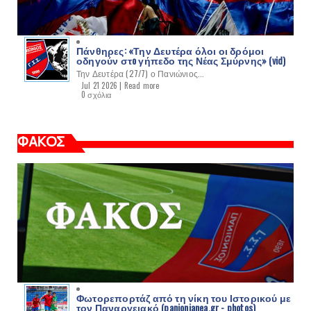
Πάνθηρες: «Την Δευτέρα όλοι οι δρόμοι
οδηγούν στo γήπεδο της Νέας Σμύρνης» (vid)
Την Δευτέρα (27/7) ο Πανιώνιος...
Jul 21 2026 |
Read more
0 σχόλια
ΦΑΚΟΣ
Φωτορεπορτάζ από τη νίκη του Ιστορικού με
τον Παναργειακό (panionianea.gr - photos)