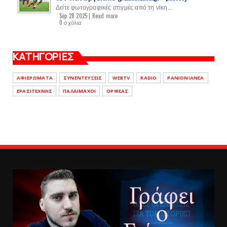
Δείτε φωτογραφικές στιγμές από τη νίκη...
Sep 28 2025 |
Read more
0 σχόλια
ΚΑΤΗΓΟΡΙΕΣ
ΑΦΙΕΡΩΜΑΤΑ
ΣΥΝΕΝΤΕΥΞΕΙΣ
WEBTV
RADIO
PANIONIANEA
ΕΡΑΣΙΤΕΧΝΗΣ
ΠΑΛΑΙΜΑΧΟΙ
ΟΡΦΕΑΣ