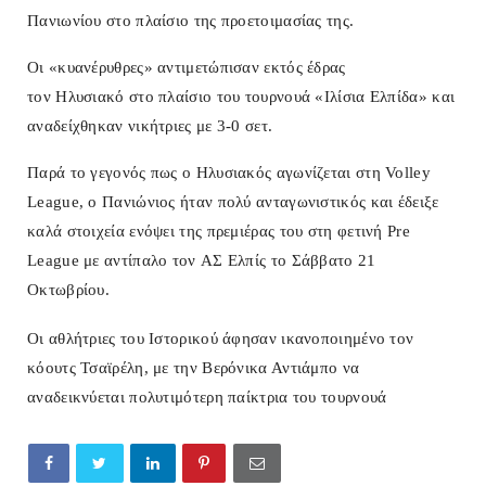
Πανιωνίου στο πλαίσιο της προετοιμασίας της.
Οι «κυανέρυθρες» αντιμετώπισαν εκτός έδρας
τον
Ηλυσιακό
στο πλαίσιο του τουρνουά
«Ιλίσια Ελπίδα»
και
αναδείχθηκαν νικήτριες με
3-0 σετ.
Παρά το γεγονός πως ο
Ηλυσιακός
αγωνίζεται στη
Volley
League
, o
Πανιώνιος
ήταν πολύ ανταγωνιστικός και έδειξε
καλά στοιχεία ενόψει της πρεμιέρας του στη φετινή
Pre
League
με αντίπαλο τον
ΑΣ Ελπίς
το
Σάββατο 21
Οκτωβρίου.
Οι αθλήτριες του Ιστορικού άφησαν ικανοποιημένο τον
κόουτς
Τσαϊρέλη
, με την
Βερόνικα Αντιάμπο
να
αναδεικνύεται πολυτιμότερη παίκτρια του τουρνουά