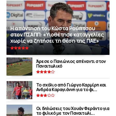
Η απάντηση του Κώστα Ρούπτσου
στον ΠΣΑΠΠ: «Υιοθέτησε καταγγελίες
χωρίς να ζητήσει τη θέση της ΠAΕ»
Άρεσε ο Πανιώνιος απέναντι στoν
Παναιτωλικό
Το σχόλιο από Γιώργο Καρμίρη και
Ανδρέα Καραγιάννη για το φι...
Οι δηλώσεις του Χουάν Φεράντο για
το φιλικό με τoν Παναιτωλι...