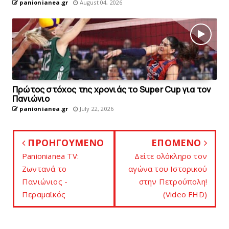
panionianea.gr
August 04, 2026
Πρώτος στόχος της χρονιάς το Super Cup για τον
Πανιώνιο
panionianea.gr
July 22, 2026
ΠΡΟΗΓΟΥΜΕΝΟ
ΕΠΟΜΕΝΟ
Panionianea TV:
Δείτε ολόκληρο τον
Ζωντανά το
αγώνα του Iστορικού
Πανιώνιος -
στην Πετρούπολη!
Περαμαϊκός
(Video FHD)