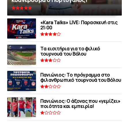
«Kara Talks» LIVE: Παρασκευή στις
21:00
Tα εισιτήρια για το φιλικό
τουρνουά του Bόλου
Πανιώνιoς: Tο πρόγραμμα στο
φιλανθρωπικό τουρνουά του Bόλου
Πανιώνιος: O άξονας που «γεμίζει»
ποιότητα και εμπειρία!