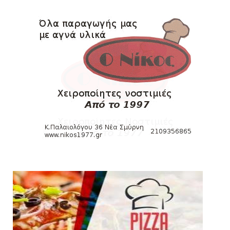
Δείτε την εκπομπή «Kara Talks» (video)
August 07, 2026
KARA TALKS
«Kara Talks»: LIVE 21:00
August 07, 2026
SLIDE
Κύπελλο: Την Τετάρτη 19 Αυγούστου το Νίκη
Βόλου - Πανιώνιος
August 07, 2026
HEADLINES
Πανιώνιος: O άξονας που «γεμίζει»
ποιότητα και εμπειρία!
August 07, 2026
KARA TALKS
«Kara Talks» LIVE: Παρασκευή στις 21:00
August 06, 2026