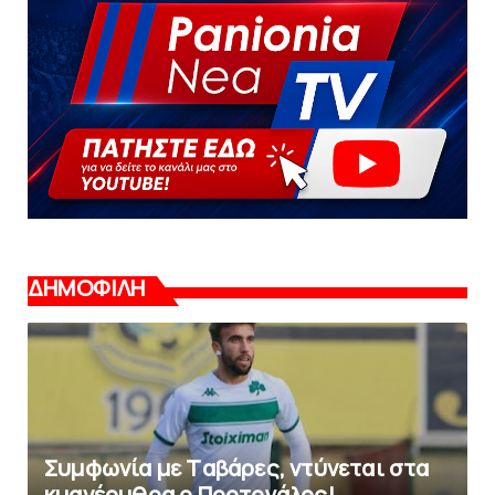
ΔΗΜΟΦΙΛΗ
Συμφωνία με Tαβάρες, ντύνεται στα
κυανέρυθρα ο Πορτογάλος!