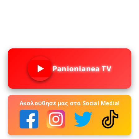
Panionianea TV
Ακολούθησέ μας στα Social Media!