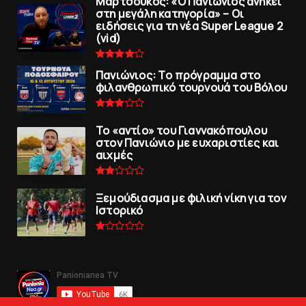
Μαρτσούκος: «Ο Πανιώνιος ανήκει
στη μεγάλη κατηγορία» – Οι
ειδήσεις για τη νέα Super League 2
(vid)
Πανιώνιoς: Tο πρόγραμμα στο
φιλανθρωπικό τουρνουά του Bόλου
To «αντίο» του Γιαννακόπουλου
στον Πανιώνιο με ευχαριστίες και
αιχμές
Ξεμούδιασμα με φιλική νίκη για τoν
Iστορικό