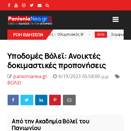
κό Πανιώνιος – Ολυμπιακός Β’
Συμφωνία με Tαβάρες, ντύ
ΡΟΗ ΕΙΔΗΣΕΩΝ
slide
Υποδομές Βόλεϊ: Aνοικτές
δοκιμαστικές προπονήσεις
panionianea.gr
6/19/2023 05:58:00 μ.μ.
ΒΟΛΕΙ
Από την Ακαδημία Βόλεϊ του
Πανιωνίου