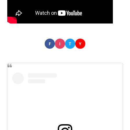
F
I
T
Y