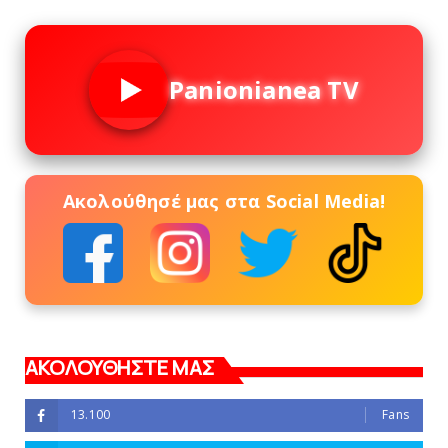
Panionianea TV
Ακολούθησέ μας στα Social Media!
ΑΚΟΛΟΥΘΗΣΤΕ ΜΑΣ
13.100
Fans