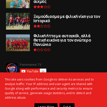
αιχμές
Ξεμούδιασμα με φιλική νίκη για τoν
Iστορικό
Φιλική ήττα με αυτογκόλ, αλλά
θετική εικόνα για τον ανώτερo
Πανιώνιo
This site uses cookies from Google to deliver its services and to
analyze traffic. Your IP address and user-agent are shared with
Google along with performance and security metrics to ensure
quality of service, generate usage statistics, and to detect and
address abuse.
Copyright ©
2026 | panionianea.gr | Τα πάντα για τον Πανιώνιο | All
Learn More
Got it
Rights Reserved