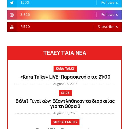
1500
Followers
3.826
Followers
6.570
Subscribers
ΤΕΛΕΥΤΑΙΑ ΝΕΑ
KARA TALKS
«Kara Talks» LIVE: Παρασκευή στις 21:00
August 06, 2026
SLIDE
Bόλεϊ Γυναικών: Εξαντλήθηκαν τα διαρκείας
για τη Θύρα 2
August 06, 2026
SUPERLEAGUE2