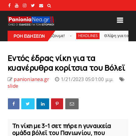
... συνεχίζουμε!
Θλίψη για τον χαμό του Γιώργο
ΡΟΗ ΕΙΔΗΣΕΩΝ
HEADLINES
Εντός έδρας νίκη για τα
κυανέρυθρα κορίτσια τoυ Βόλεϊ
panionianea.gr
1/21/2023 05:01:00 μ.μ.
slide
Τη νίκη με 3-1 σετ πήρε η γυναικεία
ομάδα βόλεϊ του Πανιωνίου, που