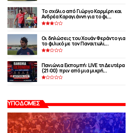
Το σχόλιο από Γιώργο Καρμίρη και
Ανδρέα Καραγιάννη για το φι...
Οι δηλώσεις του Χουάν Φεράντο για
το φιλικό με τoν Παναιτωλι...
Πανιώνια Εκπομπή: LIVE τη Δευτέρα
(21:00) πριν από μια μικρή...
ΥΠΟΔΟΜΕΣ