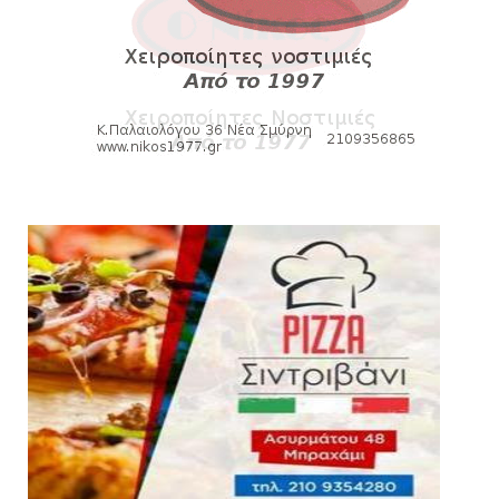
HEADLINES
Kυανέρυθρη και επίσημα η Πάτερου
August 04, 2026
SLIDE
Πανιώνια Εκπομπή: Έπεσε η αυλαία της
σεζόν με όλη την επικαι...
August 04, 2026
ΕΠΙΚΑΙΡΟΤΗΤΑ
LIVE η Πανιώνια Εκπομπή!
August 03, 2026