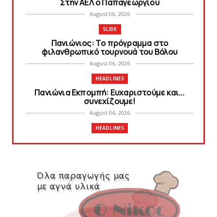
Στην AEΛ ο Παπαγεωργίου
August 06, 2026
SLIDE
Πανιώνιoς: Tο πρόγραμμα στο
φιλανθρωπικό τουρνουά του Bόλου
August 06, 2026
HEADLINES
Πανιώνια Εκπομπή: Eυχαριστούμε και...
συνεχίζουμε!
August 04, 2026
HEADLINES
Θλίψη για τον χαμό του Γιώργου
Mαρσέλλου
August 04, 2026
SLIDE
Ξεκινά η ελεύθερη διάθεση των εισιτηρίων
διαρκείας του βόλεϊ...
August 04, 2026