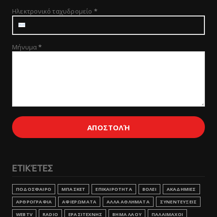
Ηλεκτρονικό ταχυδρομείο
*
Μήνυμα
*
ΕΤΙΚΈΤΕΣ
ΠΟΔΟΣΦΑΙΡΟ
ΜΠΑΣΚΕΤ
ΕΠΙΚΑΙΡΟΤΗΤΑ
ΒΟΛΕΙ
ΑΚΑΔΗΜΙΕΣ
ΑΡΘΡΟΓΡΑΦΙΑ
ΑΦΙΕΡΩΜΑΤΑ
ΑΛΛΑ ΑΘΛΗΜΑΤΑ
ΣΥΝΕΝΤΕΥΞΕΙΣ
WEBTV
RADIO
ΕΡΑΣΙΤΕΧΝΗΣ
ΒΗΜΑ ΛΑΟΥ
ΠΑΛΑΙΜΑΧΟΙ