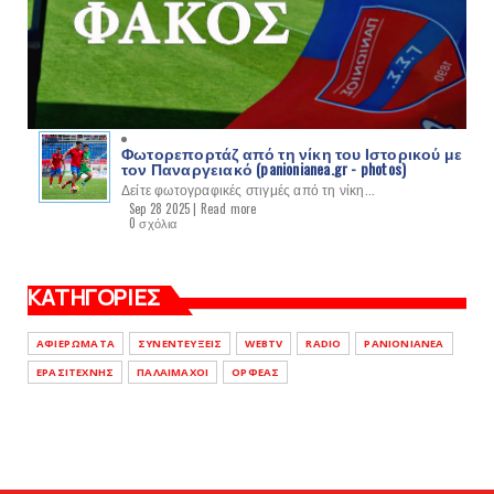
Φωτορεπορτάζ από τη νίκη του Ιστορικού με
τον Παναργειακό (panionianea.gr - photos)
Δείτε φωτογραφικές στιγμές από τη νίκη...
Sep 28 2025 |
Read more
0 σχόλια
ΚΑΤΗΓΟΡΙΕΣ
ΑΦΙΕΡΩΜΑΤΑ
ΣΥΝΕΝΤΕΥΞΕΙΣ
WEBTV
RADIO
PANIONIANEA
ΕΡΑΣΙΤΕΧΝΗΣ
ΠΑΛΑΙΜΑΧΟΙ
ΟΡΦΕΑΣ