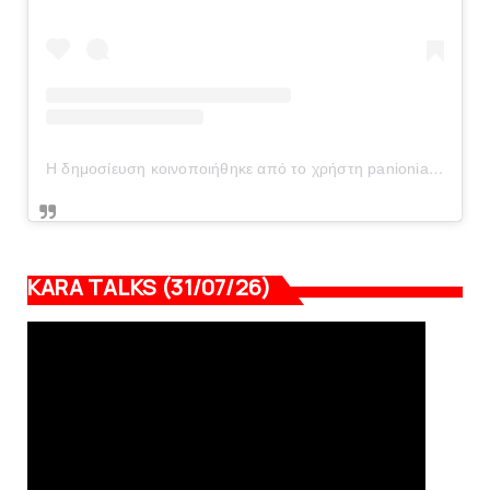
Η δημοσίευση κοινοποιήθηκε από το χρήστη panionianea.gr (@panionianea.gr)
KARA TALKS (31/07/26)