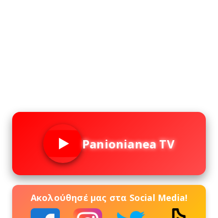
Panionianea TV
Ακολούθησέ μας στα Social Media!