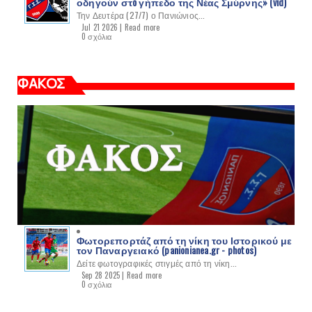
οδηγούν στo γήπεδο της Νέας Σμύρνης» (vid)
Την Δευτέρα (27/7) ο Πανιώνιος...
Jul 21 2026 |
Read more
0 σχόλια
ΦΑΚΟΣ
Φωτορεπορτάζ από τη νίκη του Ιστορικού με
τον Παναργειακό (panionianea.gr - photos)
Δείτε φωτογραφικές στιγμές από τη νίκη...
Sep 28 2025 |
Read more
0 σχόλια