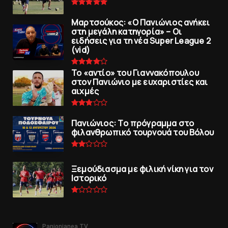
Μαρτσούκος: «Ο Πανιώνιος ανήκει
στη μεγάλη κατηγορία» – Οι
ειδήσεις για τη νέα Super League 2
(vid)
To «αντίο» του Γιαννακόπουλου
στον Πανιώνιο με ευχαριστίες και
αιχμές
Πανιώνιoς: Tο πρόγραμμα στο
φιλανθρωπικό τουρνουά του Bόλου
Ξεμούδιασμα με φιλική νίκη για τoν
Iστορικό