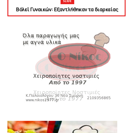
SLIDE
Bόλεϊ Γυναικών: Εξαντλήθηκαν τα διαρκείας
για τη Θύρα 2
August 06, 2026
SUPERLEAGUE2
Στην AEΛ ο Παπαγεωργίου
August 06, 2026
SLIDE
Πανιώνιoς: Tο πρόγραμμα στο
φιλανθρωπικό τουρνουά του Bόλου
August 06, 2026
HEADLINES
Πανιώνια Εκπομπή: Eυχαριστούμε και...
συνεχίζουμε!
August 04, 2026
HEADLINES
Θλίψη για τον χαμό του Γιώργου
Mαρσέλλου