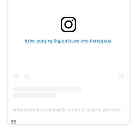
Δείτε αυτή τη δημοσίευση στο Instagram.
Η δημοσίευση κοινοποιήθηκε από το χρήστη panionianea.gr (@panionianea.gr)