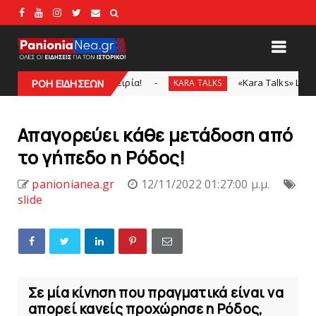
ητα και εμπειρία!
«Kara Talks» LIVE: Παρασκευή στ
ΡΟΗ ΕΙΔΗΣΕΩΝ
KARA TALKS
Απαγορεύει κάθε μετάδοση από
τo γήπεδο η Ρόδος!
panionianea.gr
12/11/2022 01:27:00 μ.μ.
slide
Σε μία κίνηση που πραγματικά είναι να
απορεί κανείς προχώρησε η Ρόδος,