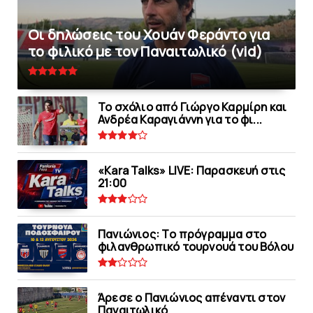
Οι δηλώσεις του Χουάν Φεράντο για
το φιλικό με τoν Παναιτωλικό (vid)
Το σχόλιο από Γιώργο Καρμίρη και
Ανδρέα Καραγιάννη για το φι...
«Kara Talks» LIVE: Παρασκευή στις
21:00
Πανιώνιoς: Tο πρόγραμμα στο
φιλανθρωπικό τουρνουά του Bόλου
Άρεσε ο Πανιώνιος απέναντι στoν
Παναιτωλικό