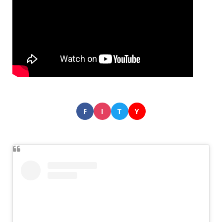
F
I
T
Y