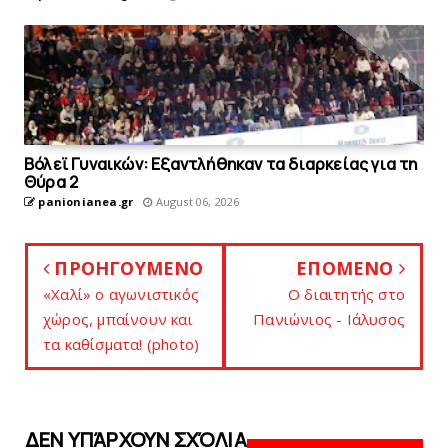
Bόλεϊ Γυναικών: Εξαντλήθηκαν τα διαρκείας για τη
Θύρα 2
panionianea.gr
August 06, 2026
ΠΡΟΗΓΟΥΜΕΝΟ
ΕΠΟΜΕΝΟ
«Xαλί» o αγωνιστικός
O διαιτητής στο
χώρος, μπαίνουν και
Πανιώνιος - Ιάλυσος
τα καθίσματα! (photo)
ΔΕΝ ΥΠΆΡΧΟΥΝ ΣΧΌΛΙΑ