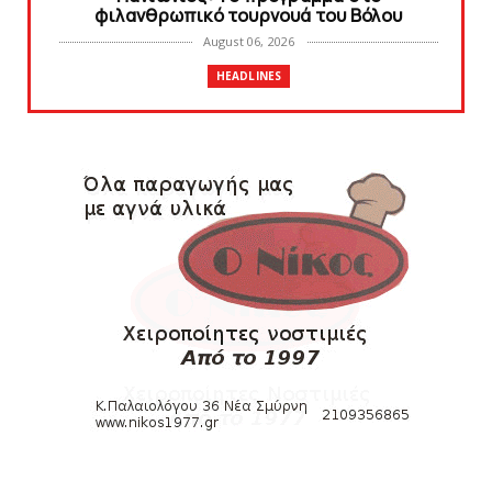
φιλανθρωπικό τουρνουά του Bόλου
August 06, 2026
HEADLINES
Πανιώνια Εκπομπή: Eυχαριστούμε και...
συνεχίζουμε!
August 04, 2026
HEADLINES
Θλίψη για τον χαμό του Γιώργου
Mαρσέλλου
August 04, 2026
SLIDE
Ξεκινά η ελεύθερη διάθεση των εισιτηρίων
διαρκείας του βόλεϊ...
August 04, 2026
ΠΟΛΟ
Kυανέρυθρη και επίσημα η Πάτερου
August 04, 2026