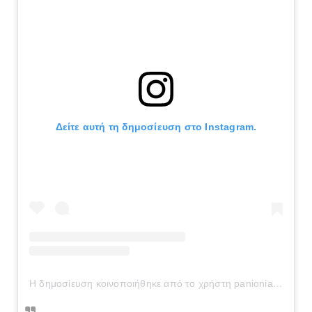
Δείτε αυτή τη δημοσίευση στο Instagram.
Η δημοσίευση κοινοποιήθηκε από το χρήστη panionianea.gr (@panionianea.gr)