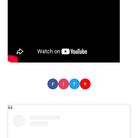
F
I
T
Y