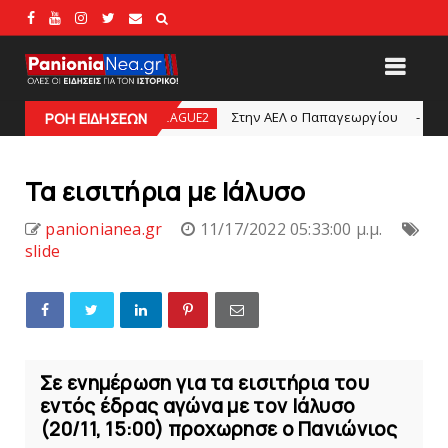
Στην AEΛ ο Παπαγεωργίου
Πανιώνιo
SUPERLEAGUE2
ΡΟΗ ΕΙΔΗΣΕΩΝ
slide
Τα εισιτήρια με Ιάλυσo
panionianea.gr
11/17/2022 05:33:00 μ.μ.
slide
Σε ενημέρωση για τα εισιτήρια του
εντός έδρας αγώνα με τον Ιάλυσο
(20/11, 15:00) προχωρησε ο Πανιώνιος