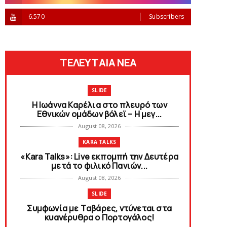
6.570
Subscribers
ΤΕΛΕΥΤΑΙΑ ΝΕΑ
SLIDE
Η Ιωάννα Καρέλια στο πλευρό των
Εθνικών ομάδων βόλεϊ – H μεγ...
August 08, 2026
KARA TALKS
«Kara Talks»: Live εκπομπή την Δευτέρα
μετά το φιλικό Πανιών...
August 08, 2026
SLIDE
Συμφωνία με Tαβάρες, ντύνεται στα
κυανέρυθρα ο Πορτογάλος!