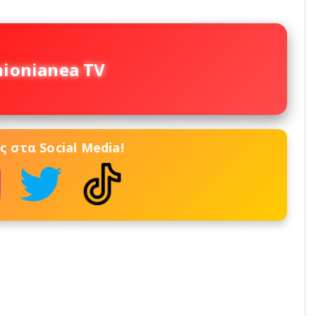
nionianea TV
 στα Social Media!