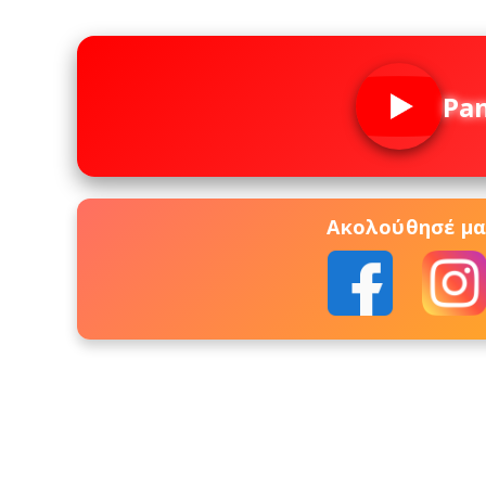
Pa
Ακολούθησέ μας