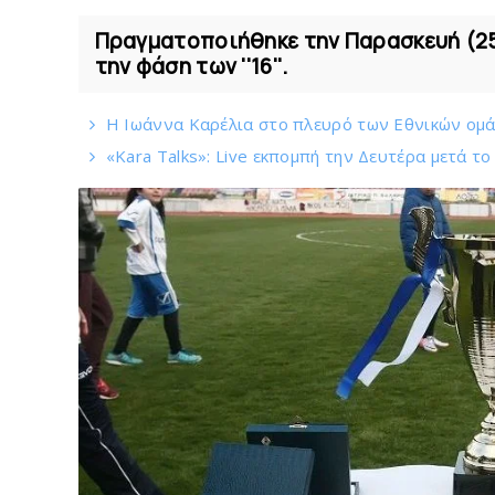
Πραγματοποιήθηκε την Παρασκευή (25/
την φάση των ''16''.
Η Ιωάννα Καρέλια στο πλευρό των Εθνικών ομά
«Kara Talks»: Live εκπομπή την Δευτέρα μετά τ