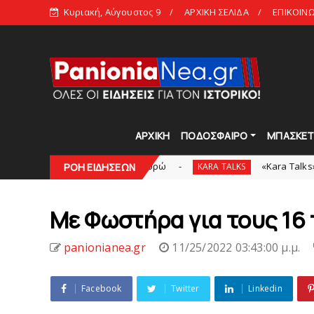
Κυριακή, Αύγουστος 9
ΑΡΧΙΚΗ ΣΕΛΙΔΑ
ΕΠΙΚΟΙΝ
ΑΡΧΙΚΗ
ΠΟΔΟΣΦΑΙΡΟ
ΜΠΑΣΚΕ
ρηγία των 100.000 ευρώ
«Kara Talks»: Live εκπομπ
ΡΟΗ ΕΙΔΗΣΕΩΝ
KARA TALKS
Με Φωστήρα για τους 16
panionianea.gr
11/25/2022 03:43:00 μ.μ.
Facebook
Twitter
Linkedin