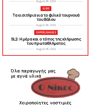
August 08, 2026
SLIDE
Tα εισιτήρια για το φιλικό τουρνουά
του Bόλου
August 08, 2026
SUPERLEAGUE2
SL2: Η μέρα και ο τόπος της κλήρωσης
του πρωταθλήματος
August 08, 2026
KARA TALKS
Δείτε την εκπομπή «Kara Talks» (video)
August 07, 2026
KARA TALKS
«Kara Talks»: LIVE 21:00
August 07, 2026
SLIDE
Κύπελλο: Την Τετάρτη 19 Αυγούστου το