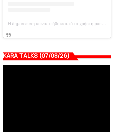
Η δημοσίευση κοινοποιήθηκε από το χρήστη panionianea.gr (@panionianea.gr)
KARA TALKS (07/08/26)