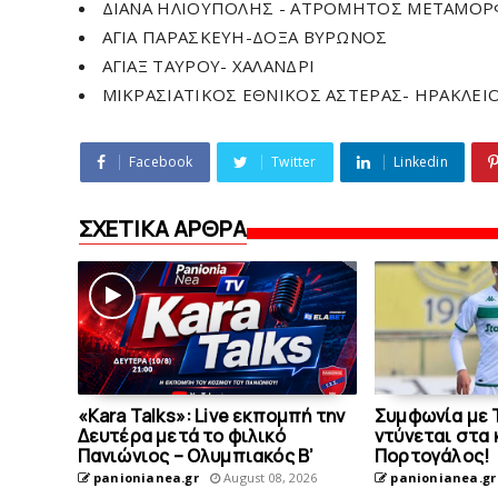
ΔΙΑΝΑ ΗΛΙΟΥΠΟΛΗΣ - ΑΤΡΟΜΗΤΟΣ ΜΕΤΑΜΟ
ΑΓΙΑ ΠΑΡΑΣΚΕΥΗ-ΔΟΞΑ ΒΥΡΩΝΟΣ
ΑΓΙΑΞ ΤΑΥΡΟΥ- ΧΑΛΑΝΔΡΙ
ΜΙΚΡΑΣΙΑΤΙΚΟΣ ΕΘΝΙΚΟΣ ΑΣΤΕΡΑΣ- ΗΡΑΚΛΕΙ
Facebook
Twitter
Linkedin
ΣΧΕΤΙΚΑ ΑΡΘΡΑ
«Kara Talks»: Live εκπομπή την
Συμφωνία με 
Δευτέρα μετά το φιλικό
ντύνεται στα
Πανιώνιος – Ολυμπιακός Β’
Πορτογάλος!
panionianea.gr
August 08, 2026
panionianea.gr