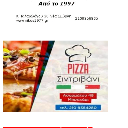
Νίκη Βόλου - Πανιώνιος
August 07, 2026
HEADLINES
Πανιώνιος: O άξονας που «γεμίζει»
ποιότητα και εμπειρία!
August 07, 2026
KARA TALKS
«Kara Talks» LIVE: Παρασκευή στις 21:00
August 06, 2026