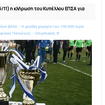
11) η κλήρωση του Κυπέλλου ΕΠΣΑ για
δων βόλεϊ – H μεγάλη χορηγία των 100.000 ευρώ
ο φιλικό Πανιώνιος – Ολυμπιακός Β’