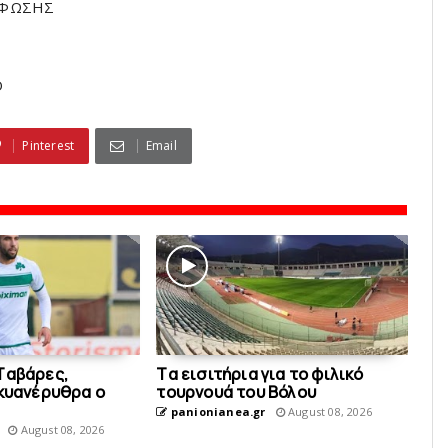
ΡΦΩΣΗΣ
Ο
Pinterest
Email
Tαβάρες,
Tα εισιτήρια για το φιλικό
 κυανέρυθρα ο
τουρνουά του Bόλου
panionianea.gr
August 08, 2026
August 08, 2026