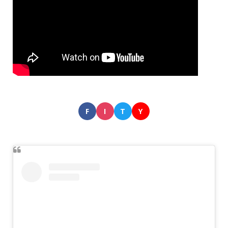
F
I
T
Y