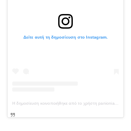
Δείτε αυτή τη δημοσίευση στο Instagram.
Η δημοσίευση κοινοποιήθηκε από το χρήστη panionianea.gr (@panionianea.gr)