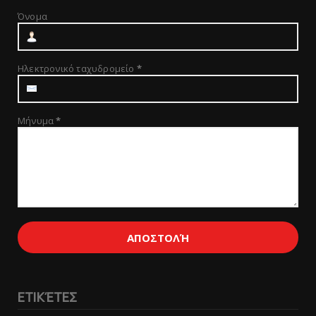
Όνομα
Ηλεκτρονικό ταχυδρομείο
*
Μήνυμα
*
ΕΤΙΚΈΤΕΣ