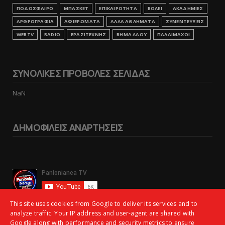
ΠΟΔΟΣΦΑΙΡΟ
ΜΠΑΣΚΕΤ
ΕΠΙΚΑΙΡΟΤΗΤΑ
ΒΟΛΕΙ
ΑΚΑΔΗΜΙΕΣ
ΑΡΘΡΟΓΡΑΦΙΑ
ΑΦΙΕΡΩΜΑΤΑ
ΑΛΛΑ ΑΘΛΗΜΑΤΑ
ΣΥΝΕΝΤΕΥΞΕΙΣ
WEBTV
RADIO
ΕΡΑΣΙΤΕΧΝΗΣ
ΒΗΜΑ ΛΑΟΥ
ΠΑΛΑΙΜΑΧΟΙ
ΣΥΝΟΛΙΚΕΣ ΠΡΟΒΟΛΕΣ ΣΕΛΙΔΑΣ
NaN
ΔΗΜΟΦΙΛΕΙΣ ΑΝΑΡΤΗΣΕΙΣ
This site uses cookies from Google to deliver its services and to
analyze traffic. Your IP address and user-agent are shared with
Google along with performance and security metrics to ensure