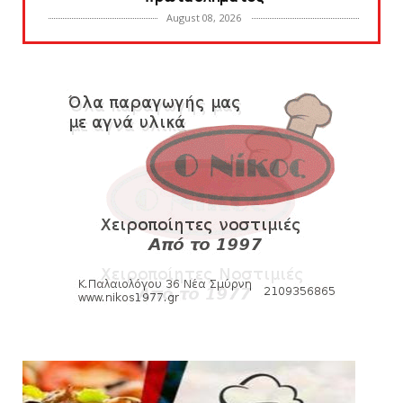
August 08, 2026
KARA TALKS
Δείτε την εκπομπή «Kara Talks» (video)
August 07, 2026
KARA TALKS
«Kara Talks»: LIVE 21:00
August 07, 2026
SLIDE
Κύπελλο: Την Τετάρτη 19 Αυγούστου το Νίκη
Βόλου - Πανιώνιος
August 07, 2026
HEADLINES
Πανιώνιος: O άξονας που «γεμίζει»
ποιότητα και εμπειρία!
August 07, 2026
KARA TALKS