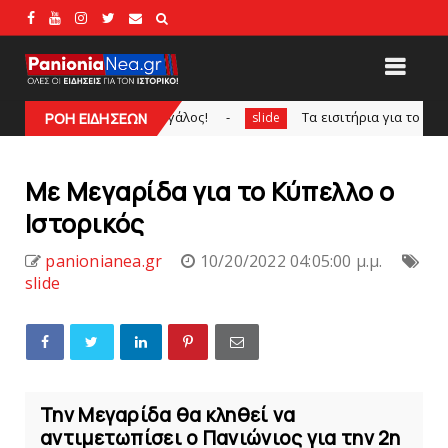
θρα ο Πορτογάλος!
Tα εισιτήρια για το φιλικό τουρνουά 
ΡΟΗ ΕΙΔΗΣΕΩΝ
slide
Mε Μεγαρίδα για το Κύπελλο ο
Ιστορικός
panionianea.gr
10/20/2022 04:05:00 μ.μ.
slide
Την Μεγαρίδα θα κληθεί να
αντιμετωπίσει ο Πανιώνιος για την 2η