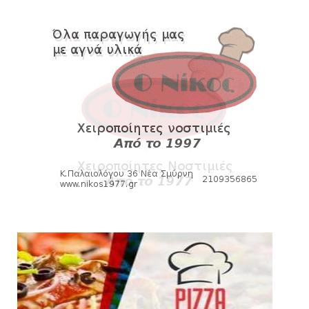
August 07, 2026
KARA TALKS
«Kara Talks» LIVE: Παρασκευή στις 21:00
August 06, 2026
SLIDE
Bόλεϊ Γυναικών: Εξαντλήθηκαν τα διαρκείας
για τη Θύρα 2
August 06, 2026
SUPERLEAGUE2
Στην AEΛ ο Παπαγεωργίου
August 06, 2026
SLIDE
Πανιώνιoς: Tο πρόγραμμα στο
φιλανθρωπικό τουρνουά του Bόλου
August 06, 2026