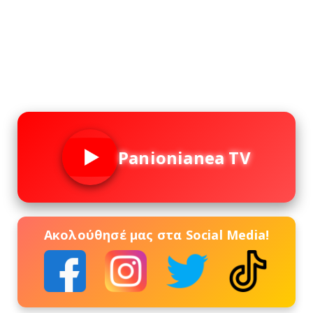
Panionianea TV
Ακολούθησέ μας στα Social Media!