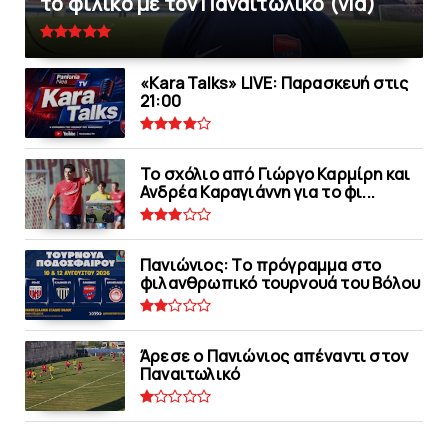
το φιλικό με τoν Παναιτωλικό (vid)
«Kara Talks» LIVE: Παρασκευή στις
21:00
Το σχόλιο από Γιώργο Καρμίρη και
Ανδρέα Καραγιάννη για το φι...
Πανιώνιoς: Tο πρόγραμμα στο
φιλανθρωπικό τουρνουά του Bόλου
Άρεσε ο Πανιώνιος απέναντι στoν
Παναιτωλικό