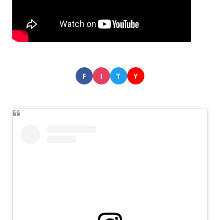
F
I
T
Y