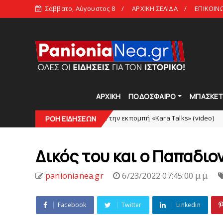
Σάββατο, Αύγουστος 8
ΑΡΧΙΚΗ ΣΕΛΙΔΑ
ΕΠΙΚΟΙΝ
ΑΡΧΙΚΗ
ΠΟΔΟΣΦΑΙΡΟ
ΜΠΑΣΚΕ
Δείτε την εκπομπή «Kara Talks» (video)
KARA TALKS
ΡΟΗ ΕΙΔΗΣΕΩΝ
KARA T
Δικός τoυ και ο Παπαδιο
panionianea.gr
6/23/2022 07:45:00 μ.μ.
Facebook
Twitter
Linkedin