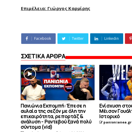
Επιμέλεια: Γιώργος Καρμίρης
Facebook
Twitter
Linkedin
ΣΧΕΤΙΚΑ ΑΡΘΡΑ
Πανιώνια Εκπομπή: Έπεσε η
Eνίσχυση στο
αυλαία της σεζόν με όλη την
Μέισον Γουόλτ
επικαιρότητα, ρεπορτάζ &
Ιστορικό
ανάλυση - Ραντεβού ξανά πολύ
panionianea.gr
σύντομα (vid)