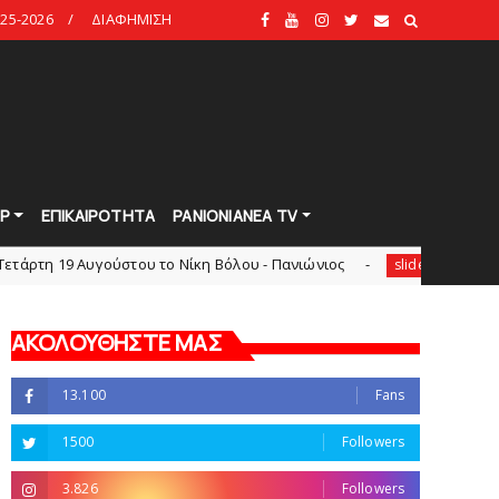
25-2026
ΔΙΑΦΗΜΙΣΗ
Ρ
ΕΠΙΚΑΙΡΟΤΗΤΑ
PANIONIANEA TV
 Αυγούστου το Νίκη Βόλου - Πανιώνιος
Πανιώνιος: O άξον
slide
ΑΚΟΛΟΥΘΗΣΤΕ ΜΑΣ
13.100
Fans
1500
Followers
3.826
Followers