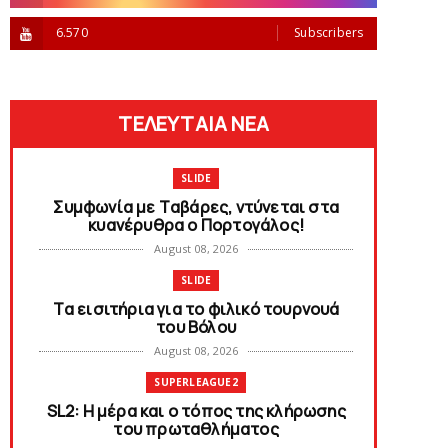
6.570
Subscribers
ΤΕΛΕΥΤΑΙΑ ΝΕΑ
SLIDE
Συμφωνία με Tαβάρες, ντύνεται στα
κυανέρυθρα ο Πορτογάλος!
August 08, 2026
SLIDE
Tα εισιτήρια για το φιλικό τουρνουά
του Bόλου
August 08, 2026
SUPERLEAGUE2
SL2: Η μέρα και ο τόπος της κλήρωσης
του πρωταθλήματος