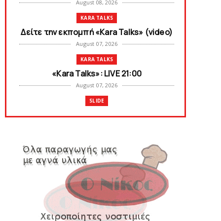
August 08, 2026
KARA TALKS
Δείτε την εκπομπή «Kara Talks» (video)
August 07, 2026
KARA TALKS
«Kara Talks»: LIVE 21:00
August 07, 2026
SLIDE
Κύπελλο: Την Τετάρτη 19 Αυγούστου το
Νίκη Βόλου - Πανιώνιος
August 07, 2026
SLIDE
Πανιώνιος: O άξονας που «γεμίζει»
ποιότητα και εμπειρία!
August 07, 2026
KARA TALKS
«Kara Talks» LIVE: Παρασκευή στις 21:00