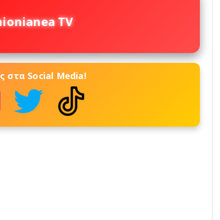
nionianea TV
 στα Social Media!