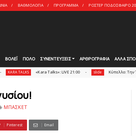
ΩΝΙΑ
ΒΑΘΜΟΛΟΓΙΑ
ΠΡΟΓΡΑΜΜΑ
ΡΟΣΤΕΡ ΠΟΔΟΣΦΑΙΡΟ 20
Τ
ΒΟΛΕΪ
ΠΟΛΟ
ΣΥΝΕΝΤΕΥΞΕΙΣ
ΑΡΘΡΟΓΡΑΦΙΑ
ΑΛΛΑ ΣΠΟ
«Kara Talks»: LIVE 21:00
Κύπελλο: Την Τετάρτη 19
ALKS
slide
νυσίου!
ΜΠΑΣΚΕΤ
Pinterest
Email