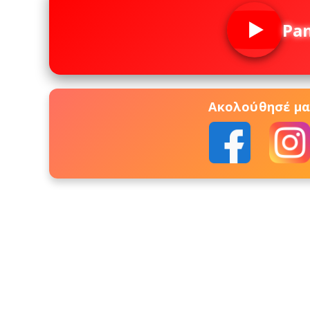
Pa
Ακολούθησέ μας