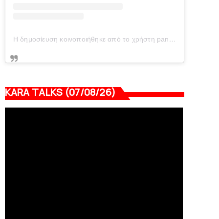
Η δημοσίευση κοινοποιήθηκε από το χρήστη panionianea.gr (@panionianea.gr)
KARA TALKS (07/08/26)