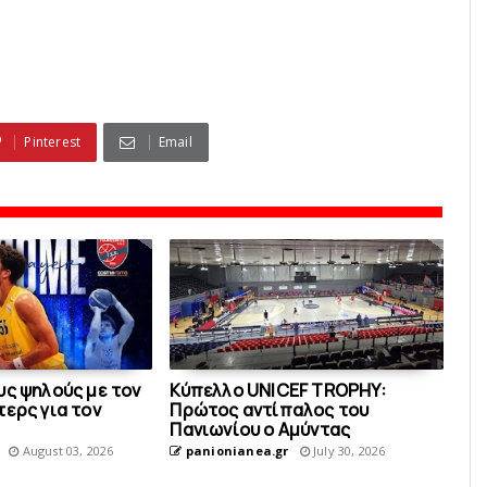
Pinterest
Email
υς ψηλούς με τον
Κύπελλο UNICEF TROPHY:
ερς για τον
Πρώτος αντίπαλος του
Πανιωνίου o Aμύντας
August 03, 2026
panionianea.gr
July 30, 2026