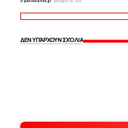
panionianea.gr
August 04, 2026
ΔΕΝ ΥΠΆΡΧΟΥΝ ΣΧΌΛΙΑ