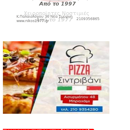
August 06, 2026
SLIDE
Bόλεϊ Γυναικών: Εξαντλήθηκαν τα
διαρκείας για τη Θύρα 2
August 06, 2026
SUPERLEAGUE2
Στην AEΛ ο Παπαγεωργίου
August 06, 2026