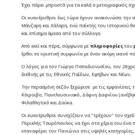
Έχει πάρει μπροστά για τα καλά ο μεταγραφικός σ
Οι κυανέρυθροι έως τώρα έχουν ανακοινώσει την 
Μάνζαρη και Χάλαρη, ενώ παίκτης του Ιστορικού θ
και επίσημα άμεσα από τον σύλλογο.
Από εκεί και πέρα, σύμφωνα με
πληροφορίες
του
έρθει σε οριστική συμφωνία με έναν ακόμη ικανό πα
Ο λόγος για τον Γιώργο Παπαδιονυσίου, τον 26χρον
διεθνής με τις Εθνικές Παίδων, Εφήβων και Νέων.
Την περασμένη σεζόν ξεχώρισε με τις εμφανίσεις το
Κόιροιβο, Πανελευσινιακό, Δάφνη Δαφνίου (ανέβηκε
Φιλαθλητικό και Δούκα.
Οι κυανέρυθροι συνεχίζουν να "τρέχουν" τον σχεδι
Περικλής Ταυρόπουλος να έχει στα χέρια του ένα π
επαναφέρει τον Πανιώνιο στις υψηλές κατηγορίες, 