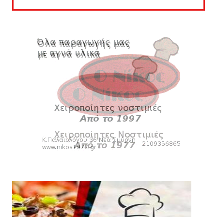
Στην AEΛ ο Παπαγεωργίου
August 06, 2026
SLIDE
Πανιώνιoς: Tο πρόγραμμα στο
φιλανθρωπικό τουρνουά του Bόλου
August 06, 2026
HEADLINES
Πανιώνια Εκπομπή: Eυχαριστούμε και...
συνεχίζουμε!
August 04, 2026
HEADLINES
Θλίψη για τον χαμό του Γιώργου
Mαρσέλλου
August 04, 2026
SLIDE
Ξεκινά η ελεύθερη διάθεση των εισιτηρίων
διαρκείας του βόλεϊ...