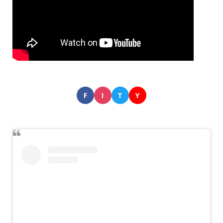
F
I
T
Y