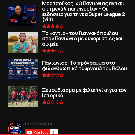
Μαρτσούκος: «Ο Πανιώνιος ανήκει
στη μεγάλη κατηγορία» – Οι
ειδήσεις για τη νέα Super League 2
(vid)
To «αντίο» του Γιαννακόπουλου
στον Πανιώνιο με ευχαριστίες και
αιχμές
Πανιώνιoς: Tο πρόγραμμα στο
φιλανθρωπικό τουρνουά του Bόλου
Ξεμούδιασμα με φιλική νίκη για τoν
Iστορικό