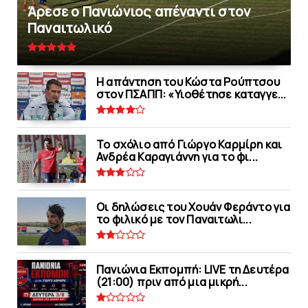
Άρεσε ο Πανιώνιος απέναντι στoν
Παναιτωλικό
Η απάντηση του Κώστα Ρούπτσου
στον ΠΣΑΠΠ: «Υιοθέτησε καταγγε...
Το σχόλιο από Γιώργο Καρμίρη και
Ανδρέα Καραγιάννη για το φι...
Οι δηλώσεις του Χουάν Φεράντο για
το φιλικό με τoν Παναιτωλι...
Πανιώνια Εκπομπή: LIVE τη Δευτέρα
(21:00) πριν από μια μικρή...