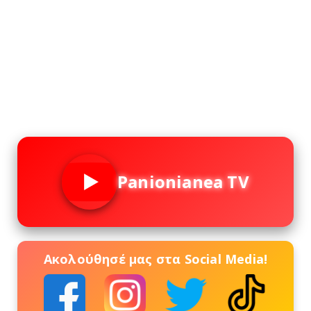
Panionianea TV
Ακολούθησέ μας στα Social Media!