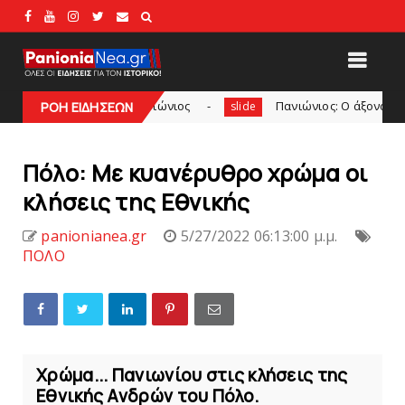
Βόλου - Πανιώνιος
Πανιώνιος: O άξονας που «γεμίζει» πο
ΡΟΗ ΕΙΔΗΣΕΩΝ
slide
Πόλo: Με κυανέρυθρο χρώμα οι
κλήσεις της Εθνικής
panionianea.gr
5/27/2022 06:13:00 μ.μ.
ΠΟΛΟ
Χρώμα... Πανιωνίου στις κλήσεις της
Εθνικής Ανδρών του Πόλο.