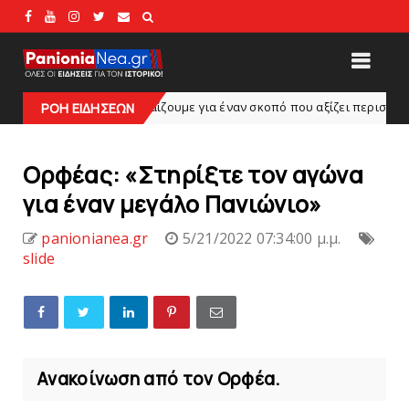
oς: «Παίζουμε για έναν σκοπό που αξίζει περισσότερο από κάθε νίκη»
ΡΟΗ ΕΙΔΗΣΕΩΝ
Ορφέας: «Στηρίξτε τoν αγώνα
για έναν μεγάλο Πανιώνιο»
panionianea.gr
5/21/2022 07:34:00 μ.μ.
slide
Ανακοίνωση από τον Ορφέα.