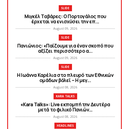
SLIDE
Mιγκέλ Tαβάρες: O Πορτογάλος που
έρχεται να ενισχύσει την επ...
August 09, 2026
SLIDE
Πανιώνιoς: «Παίζουμε για έναν σκοπό που
αξίζει περισσότερο α...
August 09, 2026
SLIDE
Η Ιωάννα Καρέλια στο πλευρό των Εθνικών
ομάδων βόλεϊ – H μεγ...
August 08, 2026
KARA TALKS
«Kara Talks»: Live εκπομπή την Δευτέρα
μετά το φιλικό Πανιών...
August 08, 2026
HEADLINES