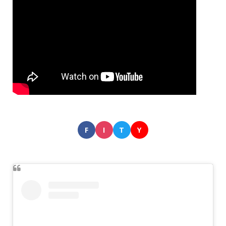
F
I
T
Y