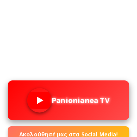
Panionianea TV
Ακολούθησέ μας στα Social Media!