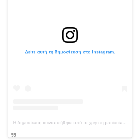
Δείτε αυτή τη δημοσίευση στο Instagram.
Η δημοσίευση κοινοποιήθηκε από το χρήστη panionianea.gr (@panionianea.gr)