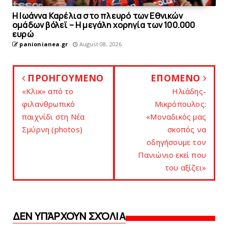
Η Ιωάννα Καρέλια στο πλευρό των Εθνικών
ομάδων βόλεϊ – H μεγάλη χορηγία των 100.000
ευρώ
panionianea.gr
August 08, 2026
ΠΡΟΗΓΟΥΜΕΝΟ
ΕΠΟΜΕΝΟ
«Κλικ» από το
Ηλιάδης-
φιλανθρωπικό
Μικρόπουλος:
παιχνίδι στη Νέα
«Μοναδικός μας
Σμύρνη (photos)
σκοπός να
οδηγήσουμε τον
Πανιώνιo εκεί που
του αξίζει»
ΔΕΝ ΥΠΆΡΧΟΥΝ ΣΧΌΛΙΑ