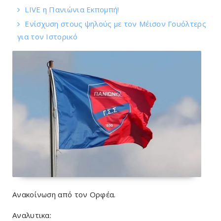
LIVE η Πανιώνια Εκπομπή!
Eνίσχυση στους ψηλούς με τον Μέισον Γουόλτερς
για τον Ιστορικό
Ανακοίνωση από τον Ορφέα.
Αναλυτικα: