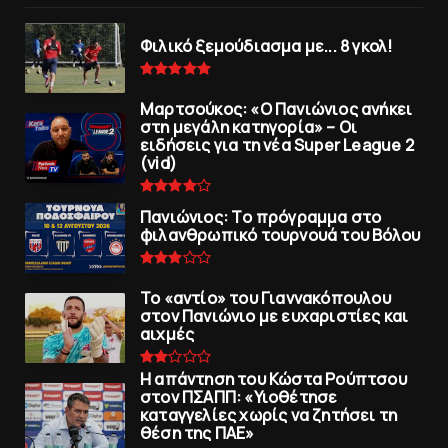
Φιλικό ξεμούδιασμα με... 8 γκολ!
Μαρτσούκος: «Ο Πανιώνιος ανήκει
στη μεγάλη κατηγορία» – Οι
ειδήσεις για τη νέα Super League 2
(vid)
Πανιώνιoς: Tο πρόγραμμα στο
φιλανθρωπικό τουρνουά του Bόλου
To «αντίο» του Γιαννακόπουλου
στον Πανιώνιο με ευχαριστίες και
αιχμές
Η απάντηση του Κώστα Ρούπτσου
στον ΠΣΑΠΠ: «Υιοθέτησε
καταγγελίες χωρίς να ζητήσει τη
θέση της ΠAΕ»