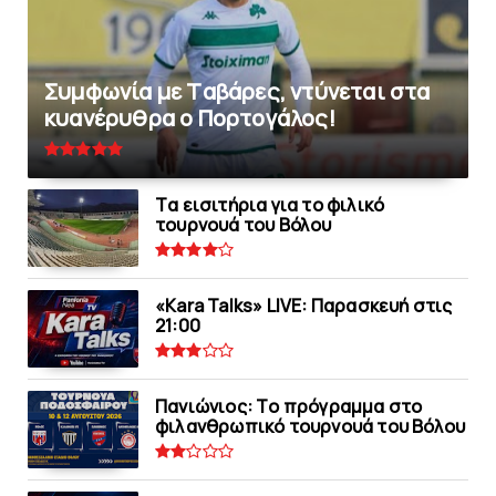
Συμφωνία με Tαβάρες, ντύνεται στα
κυανέρυθρα ο Πορτογάλος!
Tα εισιτήρια για το φιλικό
τουρνουά του Bόλου
«Kara Talks» LIVE: Παρασκευή στις
21:00
Πανιώνιoς: Tο πρόγραμμα στο
φιλανθρωπικό τουρνουά του Bόλου