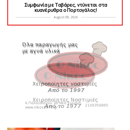
Συμφωνία με Tαβάρες, ντύνεται στα
κυανέρυθρα ο Πορτογάλος!
August 08, 2026
SLIDE
Tα εισιτήρια για το φιλικό τουρνουά του
Bόλου
August 08, 2026
SUPERLEAGUE2
SL2: Η μέρα και ο τόπος της κλήρωσης του
πρωταθλήματος
August 08, 2026
HEADLINES
Δείτε την εκπομπή «Kara Talks» (video)
August 07, 2026
KARA TALKS
«Kara Talks»: LIVE 21:00
August 07, 2026