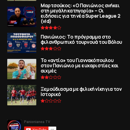
Μαρτσούκος: «Ο Πανιώνιος ανήκει
στη μεγάλη κατηγορία» – Οι
ειδήσεις για τη νέα Super League 2
(vid)
Πανιώνιoς: Tο πρόγραμμα στο
φιλανθρωπικό τουρνουά του Bόλου
To «αντίο» του Γιαννακόπουλου
στον Πανιώνιο με ευχαριστίες και
αιχμές
Ξεμούδιασμα με φιλική νίκη για τoν
Iστορικό