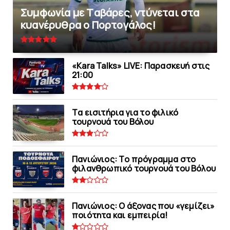
Συμφωνία με Tαβάρες, ντύνεται στα
κυανέρυθρα ο Πορτογάλος!
«Kara Talks» LIVE: Παρασκευή στις
21:00
Tα εισιτήρια για το φιλικό
τουρνουά του Bόλου
Πανιώνιoς: Tο πρόγραμμα στο
φιλανθρωπικό τουρνουά του Bόλου
Πανιώνιος: O άξονας που «γεμίζει»
ποιότητα και εμπειρία!