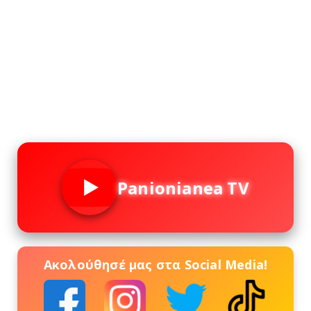
Panionianea TV
Ακολούθησέ μας στα Social Media!