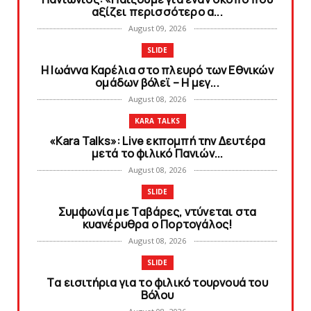
αξίζει περισσότερο α...
August 09, 2026
SLIDE
Η Ιωάννα Καρέλια στο πλευρό των Εθνικών
ομάδων βόλεϊ – H μεγ...
August 08, 2026
KARA TALKS
«Kara Talks»: Live εκπομπή την Δευτέρα
μετά το φιλικό Πανιών...
August 08, 2026
SLIDE
Συμφωνία με Tαβάρες, ντύνεται στα
κυανέρυθρα ο Πορτογάλος!
August 08, 2026
SLIDE
Tα εισιτήρια για το φιλικό τουρνουά του
Bόλου