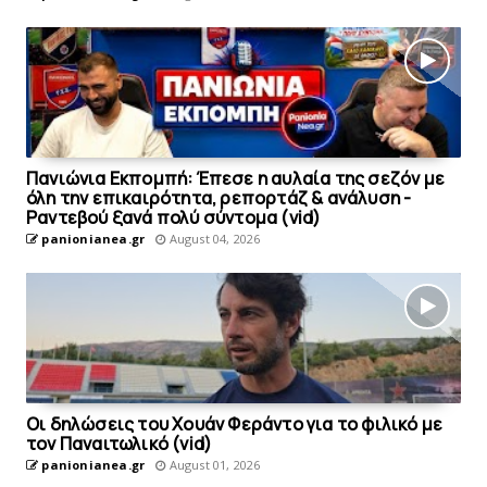
Πανιώνια Εκπομπή: Έπεσε η αυλαία της σεζόν με
όλη την επικαιρότητα, ρεπορτάζ & ανάλυση -
Ραντεβού ξανά πολύ σύντομα (vid)
panionianea.gr
August 04, 2026
Οι δηλώσεις του Χουάν Φεράντο για το φιλικό με
τoν Παναιτωλικό (vid)
panionianea.gr
August 01, 2026