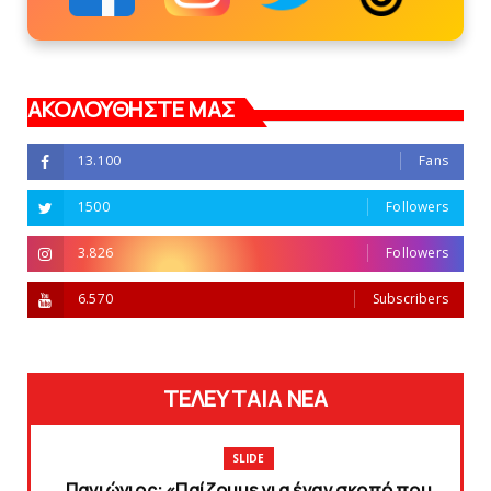
ΑΚΟΛΟΥΘΗΣΤΕ ΜΑΣ
13.100
Fans
1500
Followers
3.826
Followers
6.570
Subscribers
ΤΕΛΕΥΤΑΙΑ ΝΕΑ
SLIDE
Πανιώνιoς: «Παίζουμε για έναν σκοπό που