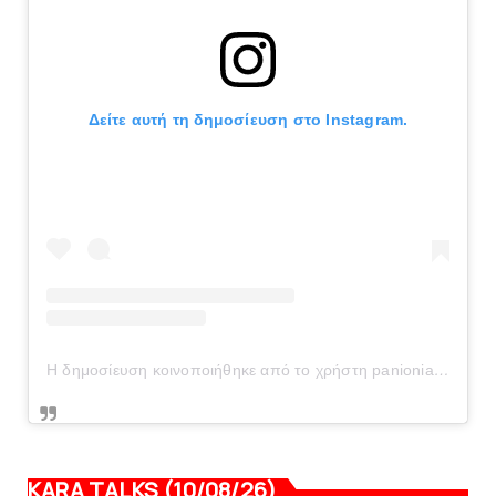
Δείτε αυτή τη δημοσίευση στο Instagram.
Η δημοσίευση κοινοποιήθηκε από το χρήστη panionianea.gr (@panionianea.gr)
KARA TALKS (10/08/26)