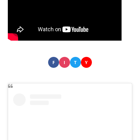
F
I
T
Y