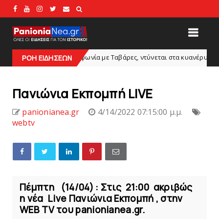
Συμφωνία με Tαβάρες, ντύνεται στα κυανέρυθρα ο Πορτογάλος!
ΡΟΗ ΕΙΔΗΣΕΩΝ
Πανιώνια Εκπομπή LIVE
panionianea.gr
4/14/2022 07:15:00 μ.μ.
webtv
Πέμπτη (14/04) : Στις 21:00 ακριβώς
η νέα Live Πανιώνια Εκπομπή , στην
WEB TV του panionianea.gr.