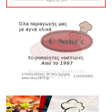
August 08, 2026
SUPERLEAGUE2
SL2: Η μέρα και ο τόπος της κλήρωσης του
πρωταθλήματος
August 08, 2026
HEADLINES
Δείτε την εκπομπή «Kara Talks» (video)
August 07, 2026
KARA TALKS
«Kara Talks»: LIVE 21:00
August 07, 2026
SLIDE
Κύπελλο: Την Τετάρτη 19 Αυγούστου το Νίκη
Βόλου - Πανιώνιος
August 07, 2026
HEADLINES
Πανιώνιος: O άξονας που «γεμίζει»