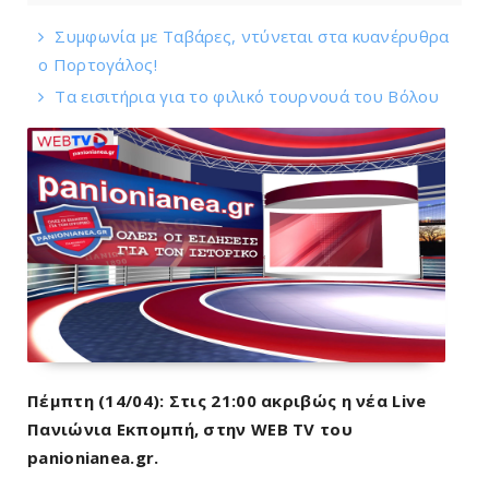
Συμφωνία με Tαβάρες, ντύνεται στα κυανέρυθρα
ο Πορτογάλος!
Tα εισιτήρια για το φιλικό τουρνουά του Bόλου
Πέμπτη
(14/04)
: Στις
21:00
ακριβώς η νέα
Live
Πανιώνια Εκπομπή
, στην WEB TV του
panionianea.gr.