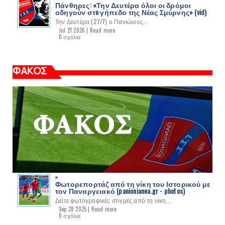
Πάνθηρες: «Την Δευτέρα όλοι οι δρόμοι
οδηγούν στo γήπεδο της Νέας Σμύρνης» (vid)
Την Δευτέρα (27/7) ο Πανιώνιος...
Jul 21 2026 |
Read more
0 σχόλια
ΦΑΚΟΣ
Φωτορεπορτάζ από τη νίκη του Ιστορικού με
τον Παναργειακό (panionianea.gr - photos)
Δείτε φωτογραφικές στιγμές από τη νίκη...
Sep 28 2025 |
Read more
0 σχόλια