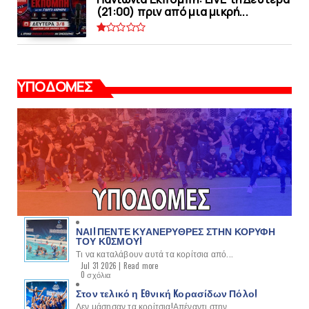
(21:00) πριν από μια μικρή...
ΥΠΟΔΟΜΕΣ
ΝΑΙ! ΠΕΝΤΕ ΚΥΑΝΕΡΥΘΡΕΣ ΣΤΗΝ ΚΟΡΥΦΗ
ΤΟΥ ΚOΣΜΟΥ!
Τι να καταλάβουν αυτά τα κορίτσια από...
Jul 31 2026 |
Read more
0 σχόλια
Στον τελικό η Eθνική Kορασίδων Πόλο!
Δεν μάσησαν τα κορίτσια!Απέναντι στην...