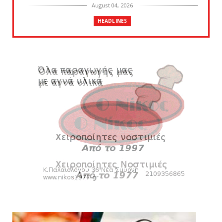
August 04, 2026
HEADLINES
Θλίψη για τον χαμό του Γιώργου
Mαρσέλλου
August 04, 2026
SLIDE
Ξεκινά η ελεύθερη διάθεση των εισιτηρίων
διαρκείας του βόλεϊ...
August 04, 2026
HEADLINES
Kυανέρυθρη και επίσημα η Πάτερου
August 04, 2026
SLIDE
Πανιώνια Εκπομπή: Έπεσε η αυλαία της
σεζόν με όλη την επικαι...
August 04, 2026
ΕΠΙΚΑΙΡΟΤΗΤΑ