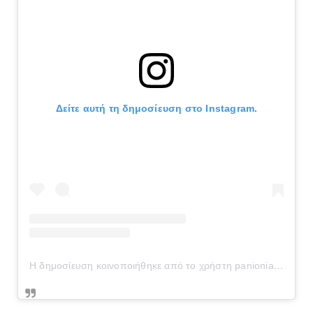
Δείτε αυτή τη δημοσίευση στο Instagram.
Η δημοσίευση κοινοποιήθηκε από το χρήστη panionianea.gr (@panionianea.gr)