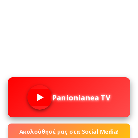
Panionianea TV
Ακολούθησέ μας στα Social Media!