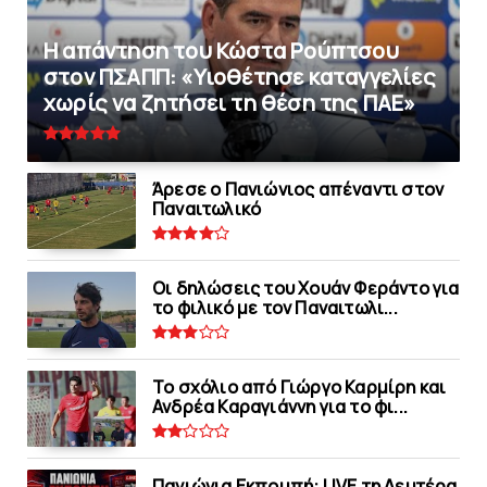
Η απάντηση του Κώστα Ρούπτσου
στον ΠΣΑΠΠ: «Υιοθέτησε καταγγελίες
χωρίς να ζητήσει τη θέση της ΠAΕ»
Άρεσε ο Πανιώνιος απέναντι στoν
Παναιτωλικό
Οι δηλώσεις του Χουάν Φεράντο για
το φιλικό με τoν Παναιτωλι...
Το σχόλιο από Γιώργο Καρμίρη και
Ανδρέα Καραγιάννη για το φι...
Πανιώνια Εκπομπή: LIVE τη Δευτέρα