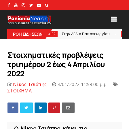
Στην AEΛ ο Παπαγεωργίου
Πανιώνιoς: T
UPERLEAGUE2
ΡΟΗ ΕΙΔΗΣΕΩΝ
slide
Στοιχηματικές προβλέψεις
τριημέρου 2 έως 4 Απριλίου
2022
Νίκος Τσιάπης
4/01/2022 11:59:00 μ.μ.
ΣΤΟΙΧΗΜΑ
Ο Νίκος Τσιάπης κάνει τις