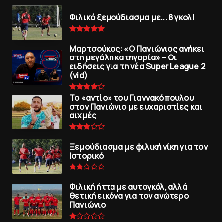
Φιλικό ξεμούδιασμα με... 8 γκολ!
Μαρτσούκος: «Ο Πανιώνιος ανήκει
στη μεγάλη κατηγορία» – Οι
ειδήσεις για τη νέα Super League 2
(vid)
To «αντίο» του Γιαννακόπουλου
στον Πανιώνιο με ευχαριστίες και
αιχμές
Ξεμούδιασμα με φιλική νίκη για τoν
Iστορικό
Φιλική ήττα με αυτογκόλ, αλλά
θετική εικόνα για τον ανώτερo
Πανιώνιo