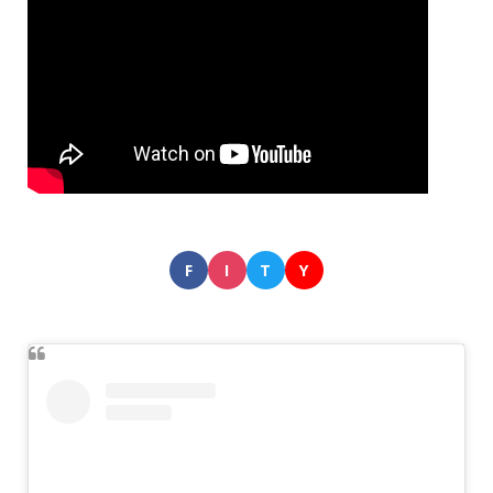
F
I
T
Y