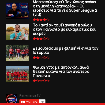
Μαρτσούκος: «Ο Πανιώνιος ανήκει
στη μεγάλη κατηγορία» – Οι
ειδήσεις για τη νέα Super League 2
(vid)
To «αντίο» του Γιαννακόπουλου
στον Πανιώνιο με ευχαριστίες και
αιχμές
Ξεμούδιασμα με φιλική νίκη για τoν
Iστορικό
Φιλική ήττα με αυτογκόλ, αλλά
θετική εικόνα για τον ανώτερo
Πανιώνιo