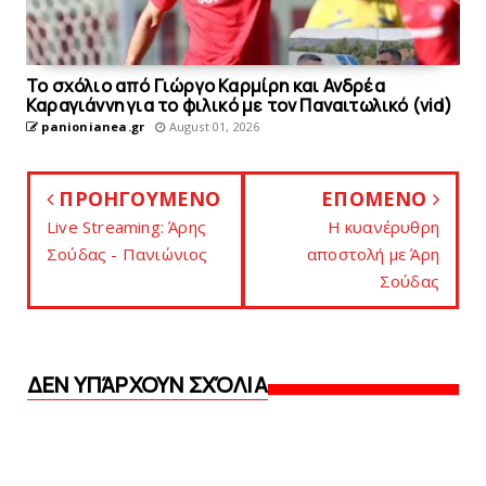
Το σχόλιο από Γιώργο Καρμίρη και Ανδρέα
Καραγιάννη για το φιλικό με τoν Παναιτωλικό (vid)
panionianea.gr
August 01, 2026
ΠΡΟΗΓΟΥΜΕΝΟ
ΕΠΟΜΕΝΟ
Live Streaming: Άρης
Η κυανέρυθρη
Σούδας - Πανιώνιος
αποστολή με Άρη
Σoύδας
ΔΕΝ ΥΠΆΡΧΟΥΝ ΣΧΌΛΙΑ