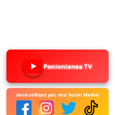
Panionianea TV
Ακολούθησέ μας στα Social Media!