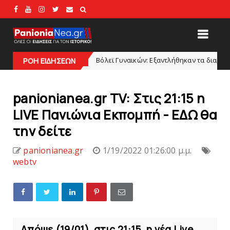
Bόλεϊ Γυναικών: Εξαντλήθηκαν τα διαρκείας για τη Θύρα 2
slide
ΡΟΗ ΕΙΔΗΣΕΩΝ
panionianea.gr TV: Στις 21:15 η
LIVE Πανιώνια Εκπομπή - ΕΔΩ θα
την δείτε
panionianea.gr
1/19/2022 01:26:00 μ.μ.
webtv
Απόψε (19/01), στις 21:15, η νέα Live