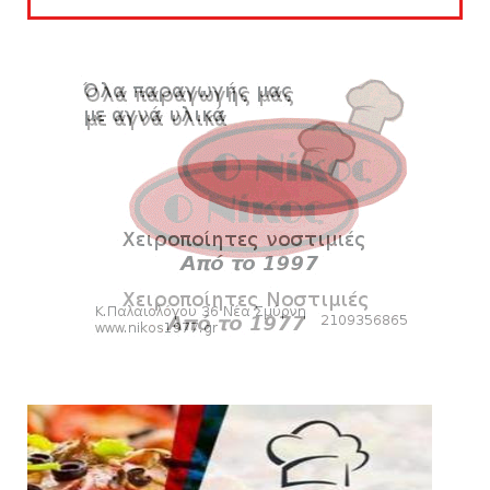
Πανιώνια Εκπομπή: Eυχαριστούμε και...
συνεχίζουμε!
August 04, 2026
HEADLINES
Θλίψη για τον χαμό του Γιώργου
Mαρσέλλου
August 04, 2026
SLIDE
Ξεκινά η ελεύθερη διάθεση των εισιτηρίων
διαρκείας του βόλεϊ...
August 04, 2026
ΠΟΛΟ
Kυανέρυθρη και επίσημα η Πάτερου
August 04, 2026
HEADLINES
Πανιώνια Εκπομπή: Έπεσε η αυλαία της
σεζόν με όλη την επικαι...
August 04, 2026