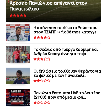
Άρεσε ο Πανιώνιος απέναντι στoν
Παναιτωλικό
Η απάντηση του Κώστα Ρούπτσου
στον ΠΣΑΠΠ: «Υιοθέτησε καταγγε...
Το σχόλιο από Γιώργο Καρμίρη και
Ανδρέα Καραγιάννη για το φι...
Οι δηλώσεις του Χουάν Φεράντο για
το φιλικό με τoν Παναιτωλι...
Πανιώνια Εκπομπή: LIVE τη Δευτέρα
(21:00) πριν από μια μικρή...