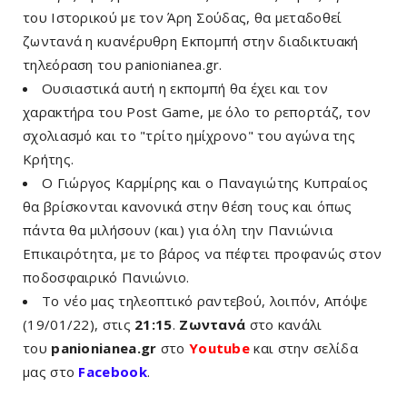
του Ιστορικού με τον Άρη Σούδας, θα μεταδοθεί
ζωντανά η κυανέρυθρη Εκπομπή στην διαδικτυακή
τηλεόραση του panionianea.gr.
Ουσιαστικά αυτή η εκπομπή θα έχει και τον
χαρακτήρα του Post Game, με όλο το ρεπορτάζ, τον
σχολιασμό και το "τρίτο ημίχρονο" του αγώνα της
Κρήτης.
Ο Γιώργος Καρμίρης και ο Παναγιώτης Κυπραίος
θα βρίσκονται κανονικά στην θέση τους και όπως
πάντα θα μιλήσουν (και) για όλη την Πανιώνια
Επικαιρότητα, με το βάρος να πέφτει προφανώς στον
ποδοσφαιρικό Πανιώνιο.
Το νέο μας τηλεοπτικό ραντεβού, λοιπόν, Απόψε
(19/01/22)
,
στις
21:15
.
Ζωντανά
στο κανάλι
του
panionianea.gr
στο
Y
outube
και στην σελίδα
μας στο
Facebo
ok
.