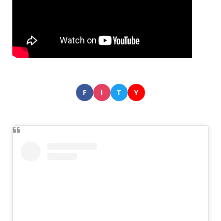
F
I
T
Y