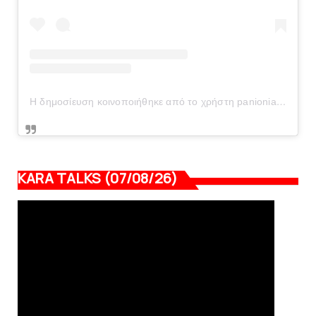
Η δημοσίευση κοινοποιήθηκε από το χρήστη panionianea.gr (@panionianea.gr)
KARA TALKS (07/08/26)