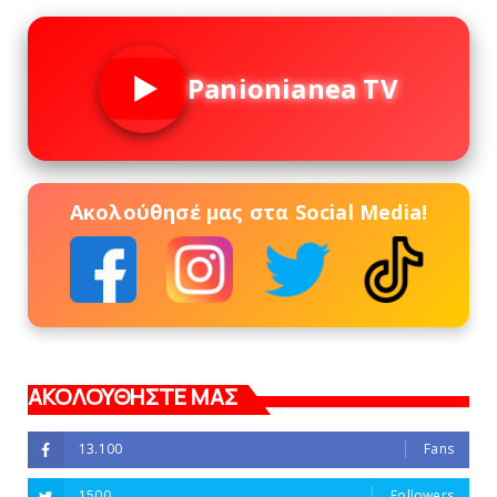
Panionianea TV
Ακολούθησέ μας στα Social Media!
ΑΚΟΛΟΥΘΗΣΤΕ ΜΑΣ
13.100
Fans
1500
Followers