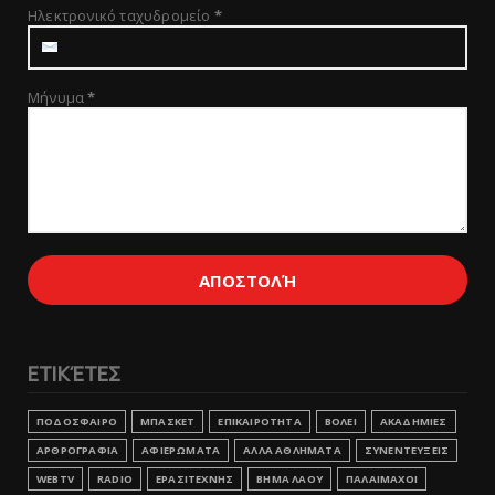
Ηλεκτρονικό ταχυδρομείο
*
Μήνυμα
*
ΕΤΙΚΈΤΕΣ
ΠΟΔΟΣΦΑΙΡΟ
ΜΠΑΣΚΕΤ
ΕΠΙΚΑΙΡΟΤΗΤΑ
ΒΟΛΕΙ
ΑΚΑΔΗΜΙΕΣ
ΑΡΘΡΟΓΡΑΦΙΑ
ΑΦΙΕΡΩΜΑΤΑ
ΑΛΛΑ ΑΘΛΗΜΑΤΑ
ΣΥΝΕΝΤΕΥΞΕΙΣ
WEBTV
RADIO
ΕΡΑΣΙΤΕΧΝΗΣ
ΒΗΜΑ ΛΑΟΥ
ΠΑΛΑΙΜΑΧΟΙ