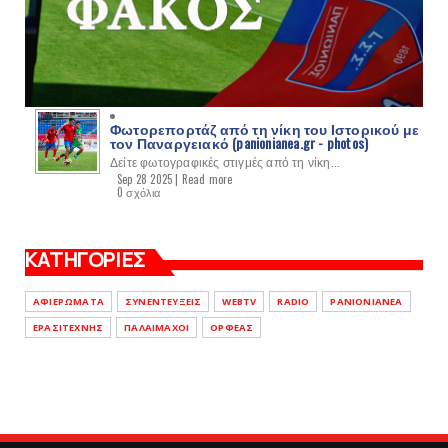
Φωτορεπορτάζ από τη νίκη του Ιστορικού με
τον Παναργειακό (panionianea.gr - photos)
Δείτε φωτογραφικές στιγμές από τη νίκη...
Sep 28 2025 |
Read more
0 σχόλια
ΚΑΤΗΓΟΡΙΕΣ
ΑΦΙΕΡΩΜΑΤΑ
ΣΥΝΕΝΤΕΥΞΕΙΣ
WEBTV
RADIO
PANIONIANEA
ΕΡΑΣΙΤΕΧΝΗΣ
ΠΑΛΑΙΜΑΧΟΙ
ΟΡΦΕΑΣ