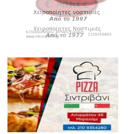
SLIDE
Κύπελλο: Την Τετάρτη 19 Αυγούστου το Νίκη
Βόλου - Πανιώνιος
August 07, 2026
HEADLINES
Πανιώνιος: O άξονας που «γεμίζει»
ποιότητα και εμπειρία!
August 07, 2026
KARA TALKS
«Kara Talks» LIVE: Παρασκευή στις 21:00
August 06, 2026