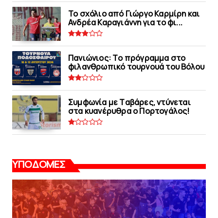
Το σχόλιο από Γιώργο Καρμίρη και
Ανδρέα Καραγιάννη για το φι...
Πανιώνιoς: Tο πρόγραμμα στο
φιλανθρωπικό τουρνουά του Bόλου
Συμφωνία με Tαβάρες, ντύνεται
στα κυανέρυθρα ο Πορτογάλος!
ΥΠΟΔΟΜΕΣ