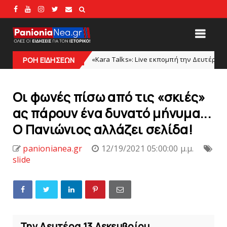
«Kara Talks»: Live εκπομπή την Δευτέρα μετά το φιλικό Παν
A TALKS
ΡΟΗ ΕΙΔΗΣΕΩΝ
Οι φωνές πίσω από τις «σκιές»
ας πάρουν ένα δυνατό μήνυμα...
Ο Πανιώνιoς αλλάζει σελίδα!
panionianea.gr
12/19/2021 05:00:00 μ.μ.
slide
Την Δευτέρα 13 Δεκεμβρίου