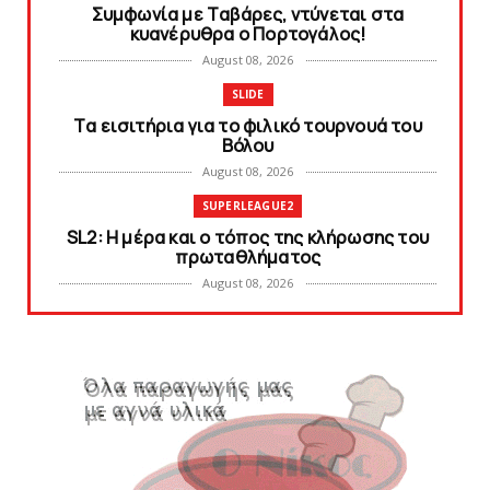
Συμφωνία με Tαβάρες, ντύνεται στα
κυανέρυθρα ο Πορτογάλος!
August 08, 2026
SLIDE
Tα εισιτήρια για το φιλικό τουρνουά του
Bόλου
August 08, 2026
SUPERLEAGUE2
SL2: Η μέρα και ο τόπος της κλήρωσης του
πρωταθλήματος
August 08, 2026
KARA TALKS
Δείτε την εκπομπή «Kara Talks» (video)
August 07, 2026
KARA TALKS
«Kara Talks»: LIVE 21:00
August 07, 2026