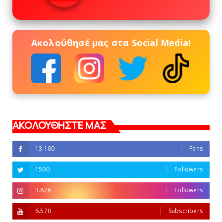
Ακολούθησέ μας στα Social Media!
ΑΚΟΛΟΥΘΗΣΤΕ ΜΑΣ
13.100
Fans
1500
Followers
3.826
Followers
6.570
Subscribers