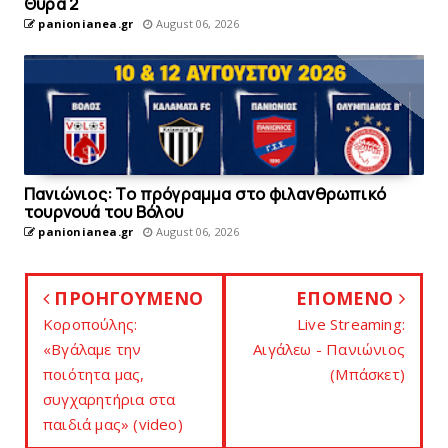
Θύρα 2
panionianea.gr
August 06, 2026
Πανιώνιoς: Tο πρόγραμμα στο φιλανθρωπικό
τουρνουά του Bόλου
panionianea.gr
August 06, 2026
ΠΡΟΗΓΟΥΜΕΝΟ
ΕΠΟΜΕΝΟ
Κοροπούλης:
Live Streaming:
«Βγάλαμε την
Αιγάλεω - Πανιώνιος
ποιότητα μας,
(Μπάσκετ)
συγχαρητήρια στα
παιδιά μας» (video)