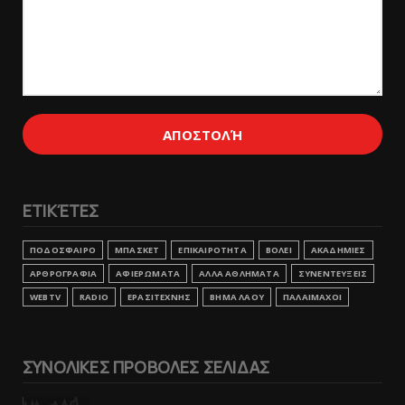
ΕΤΙΚΈΤΕΣ
ΠΟΔΟΣΦΑΙΡΟ
ΜΠΑΣΚΕΤ
ΕΠΙΚΑΙΡΟΤΗΤΑ
ΒΟΛΕΙ
ΑΚΑΔΗΜΙΕΣ
ΑΡΘΡΟΓΡΑΦΙΑ
ΑΦΙΕΡΩΜΑΤΑ
ΑΛΛΑ ΑΘΛΗΜΑΤΑ
ΣΥΝΕΝΤΕΥΞΕΙΣ
WEBTV
RADIO
ΕΡΑΣΙΤΕΧΝΗΣ
ΒΗΜΑ ΛΑΟΥ
ΠΑΛΑΙΜΑΧΟΙ
ΣΥΝΟΛΙΚΕΣ ΠΡΟΒΟΛΕΣ ΣΕΛΙΔΑΣ