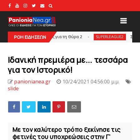
διαρκείας για τη Θύρα 2
Στην AEΛ ο Παπαγεωρ
ΡΟΗ ΕΙΔΗΣΕΩΝ
SUPERLEAGUE2
Ιδανική πρεμιέρα με... τεσσάρα
για τoν Ιστoρικό!
panionianea.gr
10/24/2021 04:56:00 μ.μ.
slide
Με τον καλύτερο τρόπο ξεκίνησε τις
φετινές του υποχρεώσεις στην Γ'