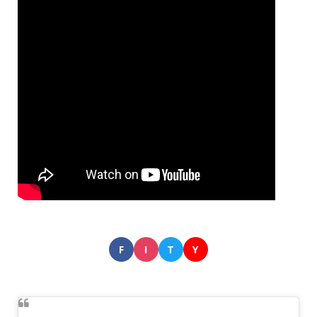
F
I
T
Y