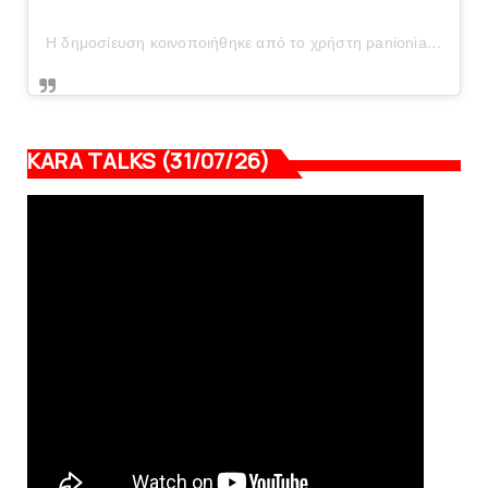
Η δημοσίευση κοινοποιήθηκε από το χρήστη panionianea.gr (@panionianea.gr)
KARA TALKS (31/07/26)