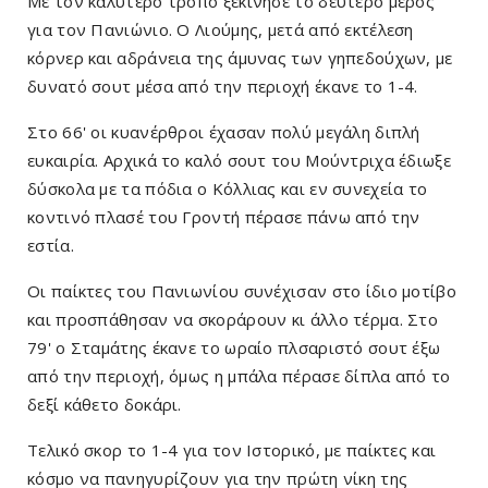
Με τον καλύτερο τρόπο ξεκίνησε το δεύτερο μέρος
για τον Πανιώνιο. Ο Λιούμης, μετά από εκτέλεση
κόρνερ και αδράνεια της άμυνας των γηπεδούχων, με
δυνατό σουτ μέσα από την περιοχή έκανε το 1-4.
Στο 66' οι κυανέρθροι έχασαν πολύ μεγάλη διπλή
ευκαιρία. Αρχικά το καλό σουτ του Μούντριχα έδιωξε
δύσκολα με τα πόδια ο Κόλλιας και εν συνεχεία το
κοντινό πλασέ του Γροντή πέρασε πάνω από την
εστία.
Οι παίκτες του Πανιωνίου συνέχισαν στο ίδιο μοτίβο
και προσπάθησαν να σκοράρουν κι άλλο τέρμα. Στο
79' ο Σταμάτης έκανε το ωραίο πλσαριστό σουτ έξω
από την περιοχή, όμως η μπάλα πέρασε δίπλα από το
δεξί κάθετο δοκάρι.
Τελικό σκορ το 1-4 για τον Ιστορικό, με παίκτες και
κόσμο να πανηγυρίζουν για την πρώτη νίκη της