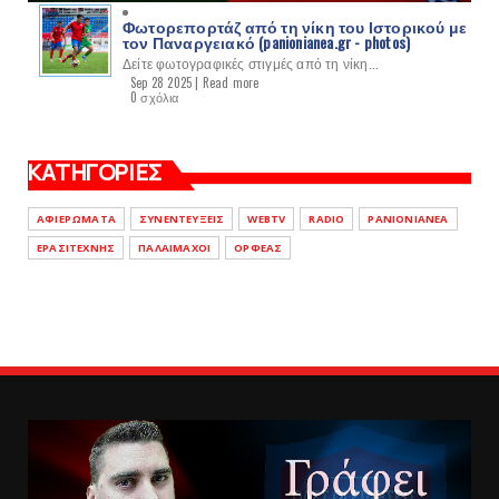
Φωτορεπορτάζ από τη νίκη του Ιστορικού με
τον Παναργειακό (panionianea.gr - photos)
Δείτε φωτογραφικές στιγμές από τη νίκη...
Sep 28 2025 |
Read more
0 σχόλια
ΚΑΤΗΓΟΡΙΕΣ
ΑΦΙΕΡΩΜΑΤΑ
ΣΥΝΕΝΤΕΥΞΕΙΣ
WEBTV
RADIO
PANIONIANEA
ΕΡΑΣΙΤΕΧΝΗΣ
ΠΑΛΑΙΜΑΧΟΙ
ΟΡΦΕΑΣ