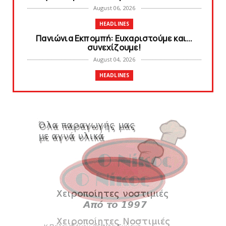
August 06, 2026
HEADLINES
Πανιώνια Εκπομπή: Eυχαριστούμε και...
συνεχίζουμε!
August 04, 2026
HEADLINES
Θλίψη για τον χαμό του Γιώργου
Mαρσέλλου
August 04, 2026
SLIDE
Ξεκινά η ελεύθερη διάθεση των εισιτηρίων
διαρκείας του βόλεϊ...
August 04, 2026
HEADLINES
Kυανέρυθρη και επίσημα η Πάτερου
August 04, 2026
SLIDE