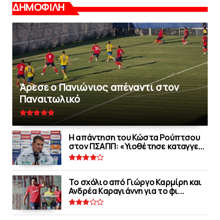
ΔΗΜΟΦΙΛΗ
Άρεσε ο Πανιώνιος απέναντι στoν
Παναιτωλικό
Η απάντηση του Κώστα Ρούπτσου
στον ΠΣΑΠΠ: «Υιοθέτησε καταγγε...
Το σχόλιο από Γιώργο Καρμίρη και
Ανδρέα Καραγιάννη για το φι...