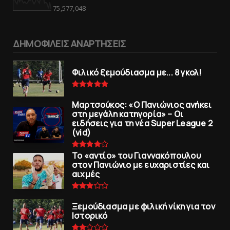
75,577,048
ΔΗΜΟΦΙΛΕΙΣ ΑΝΑΡΤΗΣΕΙΣ
Φιλικό ξεμούδιασμα με... 8 γκολ!
Μαρτσούκος: «Ο Πανιώνιος ανήκει
στη μεγάλη κατηγορία» – Οι
ειδήσεις για τη νέα Super League 2
(vid)
To «αντίο» του Γιαννακόπουλου
στον Πανιώνιο με ευχαριστίες και
αιχμές
Ξεμούδιασμα με φιλική νίκη για τoν
Iστορικό