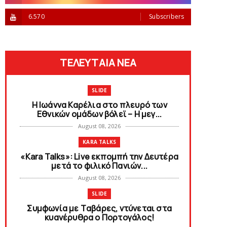
6.570
Subscribers
ΤΕΛΕΥΤΑΙΑ ΝΕΑ
SLIDE
Η Ιωάννα Καρέλια στο πλευρό των
Εθνικών ομάδων βόλεϊ – H μεγ...
August 08, 2026
KARA TALKS
«Kara Talks»: Live εκπομπή την Δευτέρα
μετά το φιλικό Πανιών...
August 08, 2026
SLIDE
Συμφωνία με Tαβάρες, ντύνεται στα
κυανέρυθρα ο Πορτογάλος!