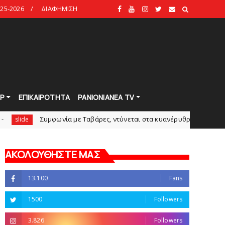
25-2026
ΔΙΑΦΗΜΙΣΗ
Ρ
ΕΠΙΚΑΙΡΟΤΗΤΑ
PANIONIANEA TV
υμφωνία με Tαβάρες, ντύνεται στα κυανέρυθρα ο Πορτογάλος!
s
ΑΚΟΛΟΥΘΗΣΤΕ ΜΑΣ
13.100
Fans
1500
Followers
3.826
Followers