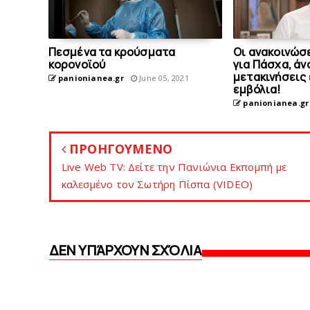
Πεσμένα τα κρούσματα
Οι ανακοινώσ
κορονοϊού
για Πάσχα, άν
μετακινήσεις 
panionianea.gr
June 05, 2021
εμβόλια!
panionianea.gr
ΠΡΟΗΓΟΥΜΕΝΟ
Live Web TV: Δείτε την Πανιώνια Εκπομπή με
καλεσμένο τον Σωτήρη Πίσπα (VIDEO)
ΔΕΝ ΥΠΆΡΧΟΥΝ ΣΧΌΛΙΑ