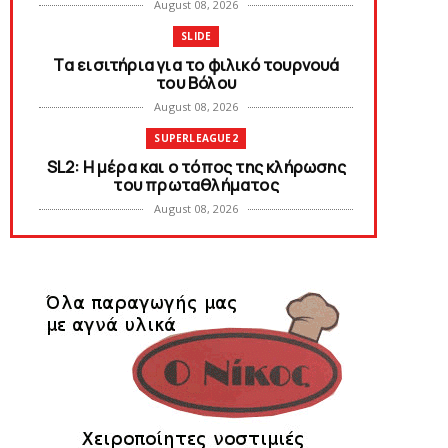
August 08, 2026
SLIDE
Tα εισιτήρια για το φιλικό τουρνουά
του Bόλου
August 08, 2026
SUPERLEAGUE2
SL2: Η μέρα και ο τόπος της κλήρωσης
του πρωταθλήματος
August 08, 2026
KARA TALKS
Δείτε την εκπομπή «Kara Talks» (video)
August 07, 2026
KARA TALKS
«Kara Talks»: LIVE 21:00
August 07, 2026
SLIDE
Κύπελλο: Την Τετάρτη 19 Αυγούστου το