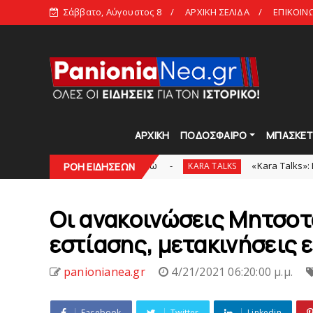
Σάββατο, Αύγουστος 8
ΑΡΧΙΚΗ ΣΕΛΙΔΑ
ΕΠΙΚΟΙΝ
ΑΡΧΙΚΗ
ΠΟΔΟΣΦΑΙΡΟ
ΜΠΑΣΚΕ
γία των 100.000 ευρώ
«Kara Talks»: Live εκπομπή
ΡΟΗ ΕΙΔΗΣΕΩΝ
KARA TALKS
Οι ανακοινώσεις Μητσοτ
εστίασης, μετακινήσεις ε
panionianea.gr
4/21/2021 06:20:00 μ.μ.
Facebook
Twitter
Linkedin