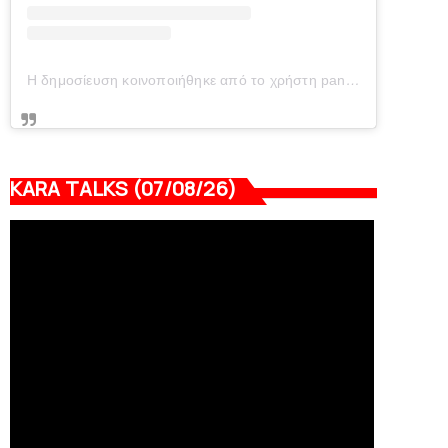
Η δημοσίευση κοινοποιήθηκε από το χρήστη panionianea.gr (@panionianea.gr)
KARA TALKS (07/08/26)