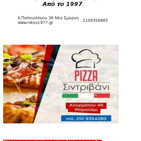
Νίκη Βόλου - Πανιώνιος
August 07, 2026
HEADLINES
Πανιώνιος: O άξονας που «γεμίζει»
ποιότητα και εμπειρία!
August 07, 2026
KARA TALKS
«Kara Talks» LIVE: Παρασκευή στις 21:00
August 06, 2026