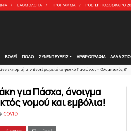
ΩΝΙΑ
ΒΑΘΜΟΛΟΓΙΑ
ΠΡΟΓΡΑΜΜΑ
ΡΟΣΤΕΡ ΠΟΔΟΣΦΑΙΡΟ 20
Τ
ΒΟΛΕΪ
ΠΟΛΟ
ΣΥΝΕΝΤΕΥΞΕΙΣ
ΑΡΘΡΟΓΡΑΦΙΑ
ΑΛΛΑ ΣΠΟ
 την Δευτέρα μετά το φιλικό Πανιώνιος – Ολυμπιακός Β’
Σ
slide
άκη για Πάσχα, άνοιγμα
κτός νομού και εμβόλια!
COVID
Pinterest
Email