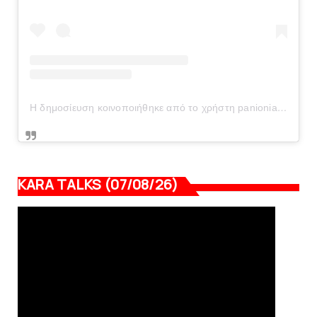
Η δημοσίευση κοινοποιήθηκε από το χρήστη panionianea.gr (@panionianea.gr)
KARA TALKS (07/08/26)