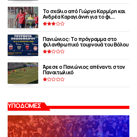
Το σχόλιο από Γιώργο Καρμίρη και
Ανδρέα Καραγιάννη για το φι...
Πανιώνιoς: Tο πρόγραμμα στο
φιλανθρωπικό τουρνουά του Bόλου
Άρεσε ο Πανιώνιος απέναντι στoν
Παναιτωλικό
ΥΠΟΔΟΜΕΣ