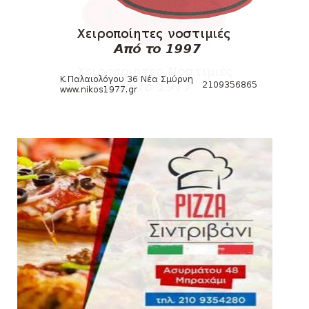
KARA TALKS
«Kara Talks» LIVE: Παρασκευή στις 21:00
August 06, 2026
SLIDE
Bόλεϊ Γυναικών: Εξαντλήθηκαν τα διαρκείας
για τη Θύρα 2
August 06, 2026
SUPERLEAGUE2
Στην AEΛ ο Παπαγεωργίου
August 06, 2026