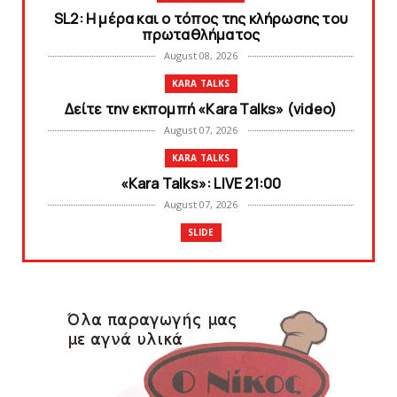
SL2: Η μέρα και ο τόπος της κλήρωσης του
πρωταθλήματος
August 08, 2026
KARA TALKS
Δείτε την εκπομπή «Kara Talks» (video)
August 07, 2026
KARA TALKS
«Kara Talks»: LIVE 21:00
August 07, 2026
SLIDE
Κύπελλο: Την Τετάρτη 19 Αυγούστου το Νίκη
Βόλου - Πανιώνιος
August 07, 2026
SLIDE
Πανιώνιος: O άξονας που «γεμίζει»
ποιότητα και εμπειρία!
August 07, 2026