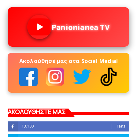
Panionianea TV
Ακολούθησέ μας στα Social Media!
ΑΚΟΛΟΥΘΗΣΤΕ ΜΑΣ
13.100
Fans