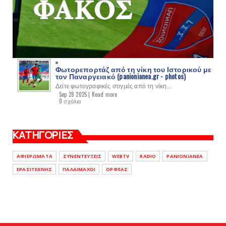
Φωτορεπορτάζ από τη νίκη του Ιστορικού με
τον Παναργειακό (panionianea.gr - photos)
Δείτε φωτογραφικές στιγμές από τη νίκη...
Sep 28 2025 |
Read more
0 σχόλια
ΚΑΤΗΓΟΡΙΕΣ
ΑΦΙΕΡΩΜΑΤΑ
ΣΥΝΕΝΤΕΥΞΕΙΣ
WEBTV
RADIO
PANIONIANEA
ΕΡΑΣΙΤΕΧΝΗΣ
ΠΑΛΑΙΜΑΧΟΙ
ΟΡΦΕΑΣ