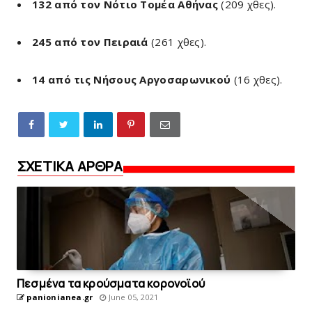
132 από τον Νότιο Τομέα Αθήνας
(209 χθες).
245 από τον Πειραιά
(261 χθες).
14 από τις Νήσους Αργοσαρωνικού
(16 χθες).
ΣΧΕΤΙΚΑ ΑΡΘΡΑ
Πεσμένα τα κρούσματα κορονοϊού
panionianea.gr
June 05, 2021