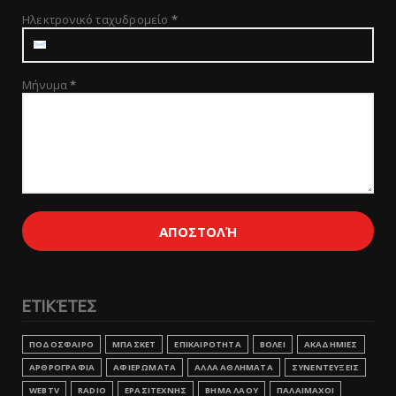
Ηλεκτρονικό ταχυδρομείο
*
Μήνυμα
*
ΕΤΙΚΈΤΕΣ
ΠΟΔΟΣΦΑΙΡΟ
ΜΠΑΣΚΕΤ
ΕΠΙΚΑΙΡΟΤΗΤΑ
ΒΟΛΕΙ
ΑΚΑΔΗΜΙΕΣ
ΑΡΘΡΟΓΡΑΦΙΑ
ΑΦΙΕΡΩΜΑΤΑ
ΑΛΛΑ ΑΘΛΗΜΑΤΑ
ΣΥΝΕΝΤΕΥΞΕΙΣ
WEBTV
RADIO
ΕΡΑΣΙΤΕΧΝΗΣ
ΒΗΜΑ ΛΑΟΥ
ΠΑΛΑΙΜΑΧΟΙ