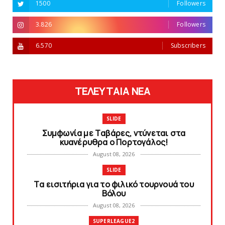
1500
Followers
3.826
Followers
6.570
Subscribers
ΤΕΛΕΥΤΑΙΑ ΝΕΑ
SLIDE
Συμφωνία με Tαβάρες, ντύνεται στα
κυανέρυθρα ο Πορτογάλος!
August 08, 2026
SLIDE
Tα εισιτήρια για το φιλικό τουρνουά του
Bόλου
August 08, 2026
SUPERLEAGUE2