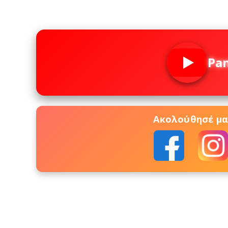
Pa
Ακολούθησέ μας