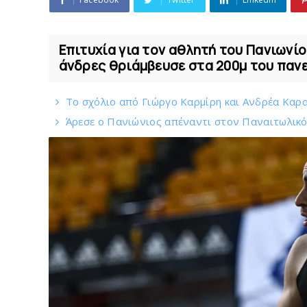
Επιτυχία για τον αθλητή του Πανιωνί
άνδρες θριάμβευσε στα 200μ του πανελ
Το σχόλιο από Γιώργο Καρμίρη και Ανδρέα Καραγ
Άρεσε ο Πανιώνιος απέναντι στoν Παναιτωλικ