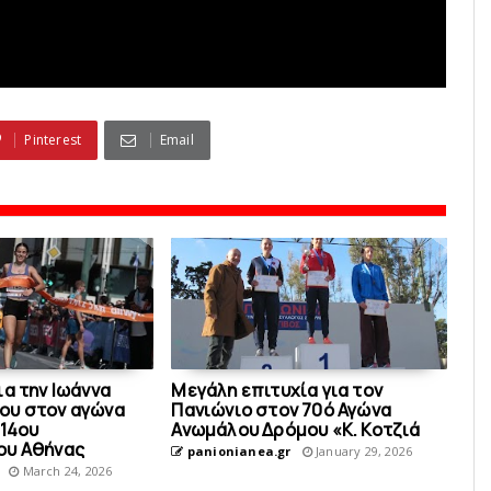
Pinterest
Email
α την Ιωάννα
Μεγάλη επιτυχία για τον
ου στον αγώνα
Πανιώνιο στον 70ό Αγώνα
 14ου
Ανωμάλου Δρόμου «Κ. Κοτζιά
ου Αθήνας
panionianea.gr
January 29, 2026
March 24, 2026