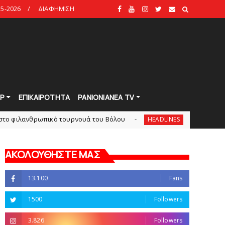
5-2026
ΔΙΑΦΗΜΙΣΗ
Ρ
ΕΠΙΚΑΙΡΟΤΗΤΑ
PANIONIANEA TV
πικό τουρνουά του Bόλου
Πανιώνια Εκπομπή: Eυχαρ
HEADLINES
ΑΚΟΛΟΥΘΗΣΤΕ ΜΑΣ
13.100
Fans
1500
Followers
3.826
Followers