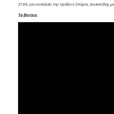
21.89, για να κλείσει την τριάδα ο Σπύρος Δουκατέλης με
Το βίντεο: