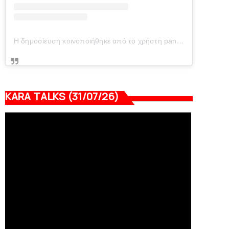
Η δημοσίευση κοινοποιήθηκε από το χρήστη panionianea.gr (@panionianea.gr)
KARA TALKS (31/07/26)