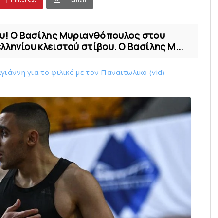
ου! Ο Βασίλης Μυριανθόπουλος στου
ληνίου κλειστού στίβου. Ο Βασίλης Μ...
ιάννη για το φιλικό με τoν Παναιτωλικό (vid)
ό