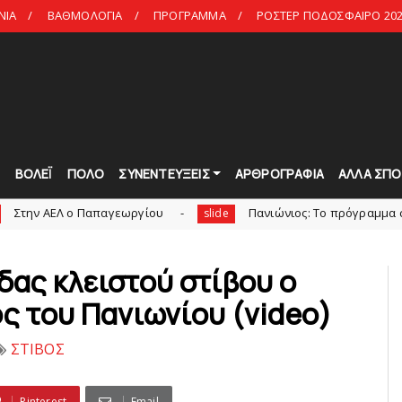
ΝΙΑ
ΒΑΘΜΟΛΟΓΙΑ
ΠΡΟΓΡΑΜΜΑ
ΡΟΣΤΕΡ ΠΟΔΟΣΦΑΙΡΟ 202
Τ
ΒΟΛΕΪ
ΠΟΛΟ
ΣΥΝΕΝΤΕΥΞΕΙΣ
ΑΡΘΡΟΓΡΑΦΙΑ
ΑΛΛΑ ΣΠΟ
 Παπαγεωργίου
Πανιώνιoς: Tο πρόγραμμα στο φιλανθρω
slide
ας κλειστού στίβου ο
 του Πανιωνίου (video)
ΣΤΙΒΟΣ
Pinterest
Email