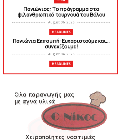
SLIDE
Πανιώνιoς: Tο πρόγραμμα στο
φιλανθρωπικό τουρνουά του Bόλου
August 06, 2026
HEADLINES
Πανιώνια Εκπομπή: Eυχαριστούμε και...
συνεχίζουμε!
August 04, 2026
HEADLINES
Θλίψη για τον χαμό του Γιώργου
Mαρσέλλου
August 04, 2026
SLIDE
Ξεκινά η ελεύθερη διάθεση των
εισιτηρίων διαρκείας του βόλεϊ...
August 04, 2026
HEADLINES
Kυανέρυθρη και επίσημα η Πάτερου