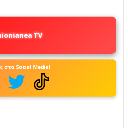
nionianea TV
 στα Social Media!