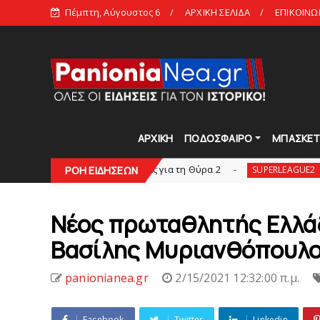
Πέμπτη, Αύγουστος 6
ΑΡΧΙΚΗ ΣΕΛΙΔΑ
ΕΠΙΚΟΙΝΩ
ΑΡΧΙΚΗ
ΠΟΔΟΣΦΑΙΡΟ
ΜΠΑΣΚΕ
ήθηκαν τα διαρκείας για τη Θύρα 2
Στην AEΛ ο
ΡΟΗ ΕΙΔΗΣΕΩΝ
SUPERLEAGUE2
Νέος πρωταθλητής Ελλάδ
Βασίλης Μυριανθόπουλος
panionianea.gr
2/15/2021 12:32:00 π.μ.
Facebook
Twitter
Linkedin