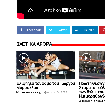
Facebook
Twitter
Linkedin
ΣΧΕΤΙΚΑ ΑΡΘΡΑ
Θλίψη για τον χαμό του Γιώργου
Πρώτη θέση γι
Mαρσέλλου
Σταματοπούλ
των 5χλμ. του
panionianea.gr
August 04, 2026
Ημιμαραθωνί
panionianea.gr