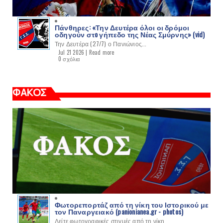
Πάνθηρες: «Την Δευτέρα όλοι οι δρόμοι
οδηγούν στo γήπεδο της Νέας Σμύρνης» (vid)
Την Δευτέρα (27/7) ο Πανιώνιος...
Jul 21 2026 |
Read more
0 σχόλια
ΦΑΚΟΣ
Φωτορεπορτάζ από τη νίκη του Ιστορικού με
τον Παναργειακό (panionianea.gr - photos)
Δείτε φωτογραφικές στιγμές από τη νίκη...