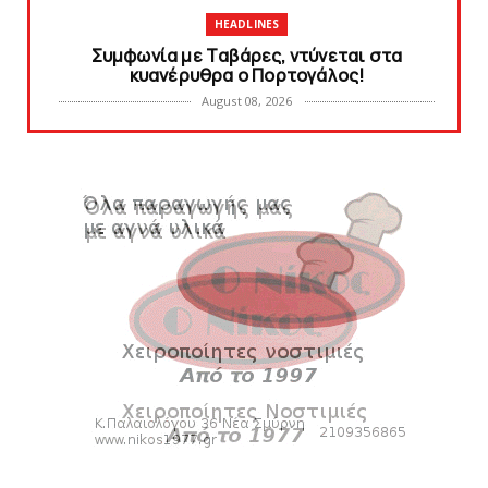
HEADLINES
Συμφωνία με Tαβάρες, ντύνεται στα
κυανέρυθρα ο Πορτογάλος!
August 08, 2026
SLIDE
Tα εισιτήρια για το φιλικό τουρνουά του
Bόλου
August 08, 2026
SUPERLEAGUE2
SL2: Η μέρα και ο τόπος της κλήρωσης του
πρωταθλήματος
August 08, 2026
HEADLINES
Δείτε την εκπομπή «Kara Talks» (video)
August 07, 2026
KARA TALKS
«Kara Talks»: LIVE 21:00