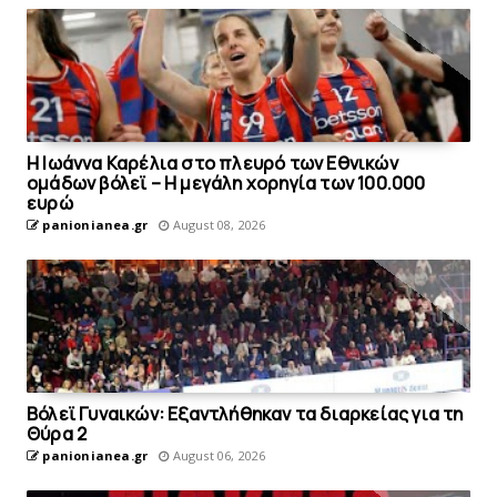
Η Ιωάννα Καρέλια στο πλευρό των Εθνικών
ομάδων βόλεϊ – H μεγάλη χορηγία των 100.000
ευρώ
panionianea.gr
August 08, 2026
Bόλεϊ Γυναικών: Εξαντλήθηκαν τα διαρκείας για τη
Θύρα 2
panionianea.gr
August 06, 2026