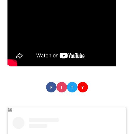
F
I
T
Y