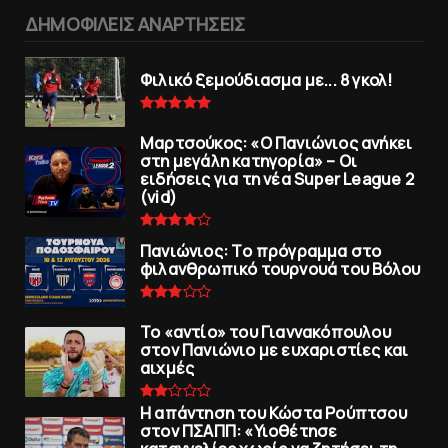
ΔΗΜΟΦΙΛΕΙΣ ΑΝΑΡΤΗΣΕΙΣ
Φιλικό ξεμούδιασμα με... 8 γκολ!
Μαρτσούκος: «Ο Πανιώνιος ανήκει
στη μεγάλη κατηγορία» – Οι
ειδήσεις για τη νέα Super League 2
(vid)
Πανιώνιoς: Tο πρόγραμμα στο
φιλανθρωπικό τουρνουά του Bόλου
To «αντίο» του Γιαννακόπουλου
στον Πανιώνιο με ευχαριστίες και
αιχμές
Η απάντηση του Κώστα Ρούπτσου
στον ΠΣΑΠΠ: «Υιοθέτησε