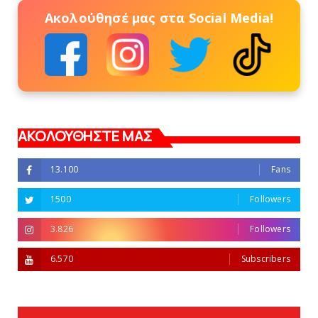
Ακολούθησέ μας στα Social Media!
ΑΚΟΛΟΥΘΗΣΤΕ ΜΑΣ
13.100
Fans
1500
Followers
3.826
Followers
6.570
Subscribers