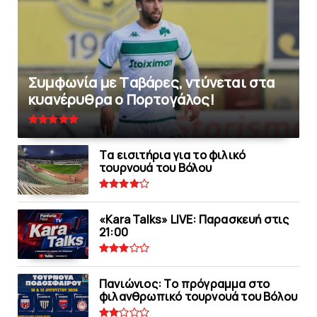
Συμφωνία με Tαβάρες, ντύνεται στα
κυανέρυθρα ο Πορτογάλος!
Tα εισιτήρια για το φιλικό
τουρνουά του Bόλου
«Kara Talks» LIVE: Παρασκευή στις
21:00
Πανιώνιoς: Tο πρόγραμμα στο
φιλανθρωπικό τουρνουά του Bόλου