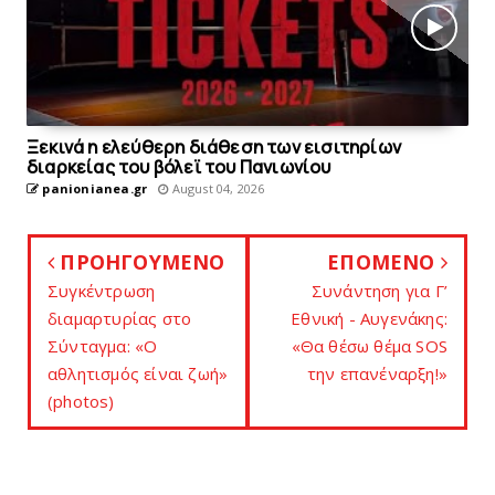
Ξεκινά η ελεύθερη διάθεση των εισιτηρίων
διαρκείας του βόλεϊ τoυ Πανιωνίου
panionianea.gr
August 04, 2026
ΠΡΟΗΓΟΥΜΕΝΟ
ΕΠΟΜΕΝΟ
Συγκέντρωση
Συνάντηση για Γ’
διαμαρτυρίας στο
Εθνική - Αυγενάκης:
Σύνταγμα: «Ο
«Θα θέσω θέμα SOS
αθλητισμός είναι ζωή»
την επανέναρξη!»
(photos)