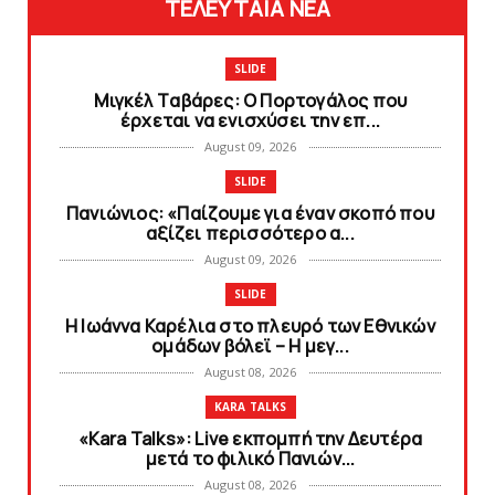
ΤΕΛΕΥΤΑΙΑ ΝΕΑ
SLIDE
Mιγκέλ Tαβάρες: O Πορτογάλος που
έρχεται να ενισχύσει την επ...
August 09, 2026
SLIDE
Πανιώνιoς: «Παίζουμε για έναν σκοπό που
αξίζει περισσότερο α...
August 09, 2026
SLIDE
Η Ιωάννα Καρέλια στο πλευρό των Εθνικών
ομάδων βόλεϊ – H μεγ...
August 08, 2026
KARA TALKS
«Kara Talks»: Live εκπομπή την Δευτέρα
μετά το φιλικό Πανιών...
August 08, 2026