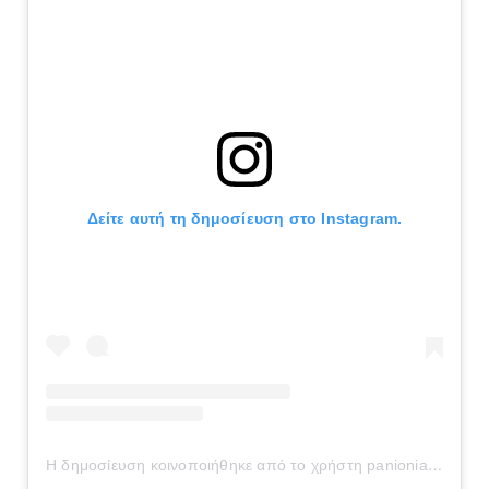
Δείτε αυτή τη δημοσίευση στο Instagram.
Η δημοσίευση κοινοποιήθηκε από το χρήστη panionianea.gr (@panionianea.gr)