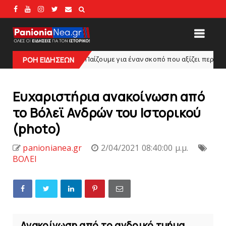
ιoς: «Παίζουμε για έναν σκοπό που αξίζει περισσότερο από κάθε νίκη
ΡΟΗ ΕΙΔΗΣΕΩΝ
Ευχαριστήρια ανακοίνωση από
το Βόλεϊ Ανδρών του Ιστορικού
(photo)
panionianea.gr
2/04/2021 08:40:00 μ.μ.
ΒΟΛΕΙ
Ανακοίνωση από το ανδρικό τμήμα