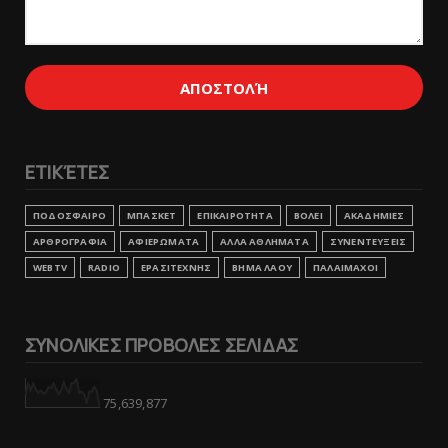
ΕΤΙΚΈΤΕΣ
ΠΟΔΟΣΦΑΙΡΟ
ΜΠΑΣΚΕΤ
ΕΠΙΚΑΙΡΟΤΗΤΑ
ΒΟΛΕΙ
ΑΚΑΔΗΜΙΕΣ
ΑΡΘΡΟΓΡΑΦΙΑ
ΑΦΙΕΡΩΜΑΤΑ
ΑΛΛΑ ΑΘΛΗΜΑΤΑ
ΣΥΝΕΝΤΕΥΞΕΙΣ
WEBTV
RADIO
ΕΡΑΣΙΤΕΧΝΗΣ
ΒΗΜΑ ΛΑΟΥ
ΠΑΛΑΙΜΑΧΟΙ
ΣΥΝΟΛΙΚΕΣ ΠΡΟΒΟΛΕΣ ΣΕΛΙΔΑΣ
75,639,877