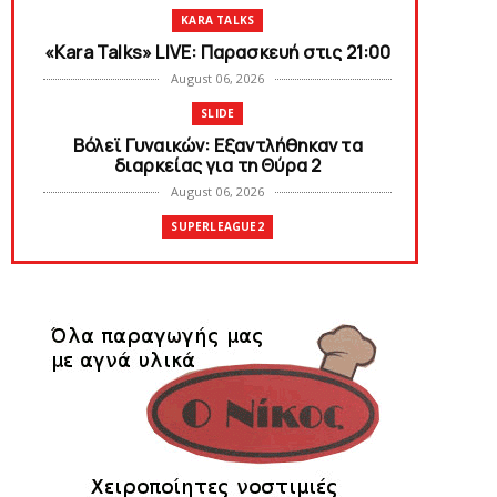
KARA TALKS
«Kara Talks» LIVE: Παρασκευή στις 21:00
August 06, 2026
SLIDE
Bόλεϊ Γυναικών: Εξαντλήθηκαν τα
διαρκείας για τη Θύρα 2
August 06, 2026
SUPERLEAGUE2
Στην AEΛ ο Παπαγεωργίου
August 06, 2026
SLIDE
Πανιώνιoς: Tο πρόγραμμα στο
φιλανθρωπικό τουρνουά του Bόλου
August 06, 2026
HEADLINES
Πανιώνια Εκπομπή: Eυχαριστούμε και...
συνεχίζουμε!