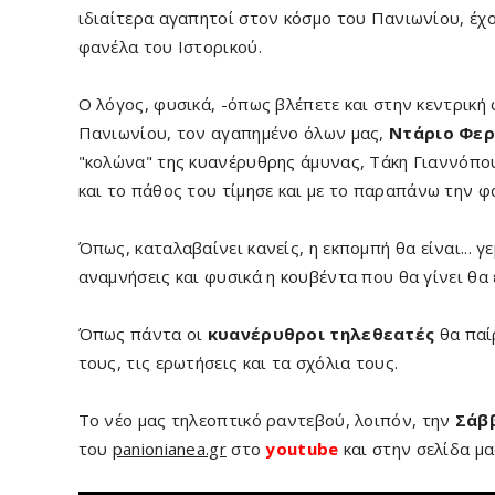
ιδιαίτερα αγαπητοί στον κόσμο του Πανιωνίου, έχ
φανέλα του Ιστορικού.
Ο λόγος, φυσικά, -όπως βλέπετε και στην κεντρική
Πανιωνίου, τον αγαπημένο όλων μας,
Ντάριο Φερ
"κολώνα" της κυανέρυθρης άμυνας, Τάκη Γιαννόπο
και το πάθος του τίμησε και με το παραπάνω την 
Όπως, καταλαβαίνει κανείς, η εκπομπή θα είναι...
αναμνήσεις και φυσικά η κουβέντα που θα γίνει θα
Όπως πάντα οι
κυανέρυθροι τηλεθεατές
θα παί
τους, τις ερωτήσεις και τα σχόλια τους.
Το νέο μας τηλεοπτικό ραντεβού
, λοιπόν, την
Σάβ
του
panionianea.gr
στο
youtube
και στην σελίδα μ