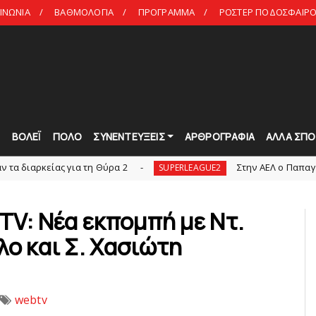
ΙΝΩΝΙΑ
ΒΑΘΜΟΛΟΓΙΑ
ΠΡΟΓΡΑΜΜΑ
ΡΟΣΤΕΡ ΠΟΔΟΣΦΑΙΡΟ 
Τ
ΒΟΛΕΪ
ΠΟΛΟ
ΣΥΝΕΝΤΕΥΞΕΙΣ
ΑΡΘΡΟΓΡΑΦΙΑ
ΑΛΛΑ ΣΠΟ
ας για τη Θύρα 2
Στην AEΛ ο Παπαγεωργίου
SUPERLEAGUE2
 TV: Νέα εκπομπή με Ντ.
λο και Σ. Χασιώτη
webtv