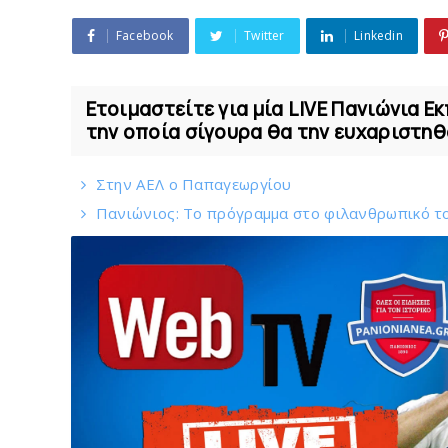
Facebook
Twitter
Linkedin
Ετοιμαστείτε για μία LIVE Πανιώνια Ε
την οποία σίγουρα θα την ευχαριστηθο
Στην AEΛ ο Παπαγεωργίου
Πανιώνιoς: Tο πρόγραμμα στο φιλανθρωπικό τ