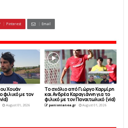
Pinterest
Email
του Χουάν
Το σχόλιο από Γιώργο Καρμίρη
ο φιλικό με τoν
και Ανδρέα Καραγιάννη για το
vid)
φιλικό με τoν Παναιτωλικό (vid)
August 01, 2026
panionianea.gr
August 01, 2026