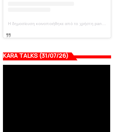
Η δημοσίευση κοινοποιήθηκε από το χρήστη panionianea.gr (@panionianea.gr)
KARA TALKS (31/07/26)