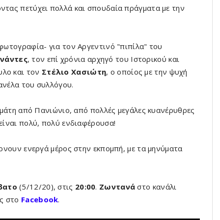
οντας πετύχει πολλά και σπουδαία πράγματα με την
 φωτογραφία- για τον Αργεντινό "πιπίλα" του
νάντες
, τον επί χρόνια αρχηγό του Ιστορικού και
υλο και τον
Στέλιο Χασιώτη
, ο οποίος με την ψυχή
φανέλα του συλλόγου.
 γεμάτη από Πανιώνιο, από πολλές μεγάλες κυανέρυθρες
 είναι πολύ, πολύ ενδιαφέρουσα!
ρνουν ενεργά μέρος στην εκπομπή, με τα μηνύματα
βατο
(5/12/20), στις
20
:00
.
Ζωντανά
στο κανάλι
ας στο
Facebook
.