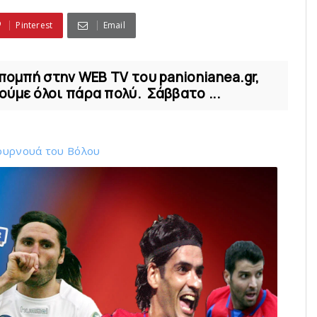
Pinterest
Email
κπομπή στην WEB TV του panionianea.gr,
ύμε όλοι πάρα πολύ. Σάββατο ...
ουρνουά του Bόλου