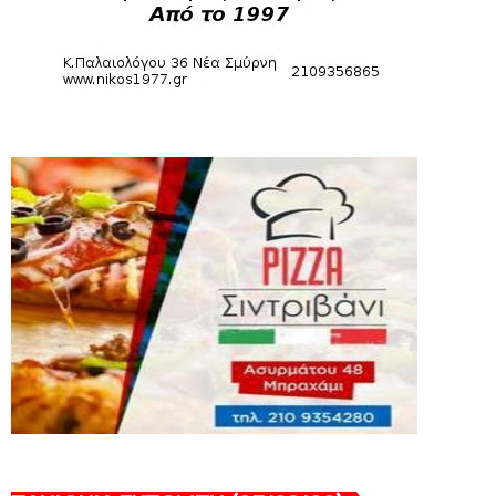
August 04, 2026
HEADLINES
Θλίψη για τον χαμό του Γιώργου
Mαρσέλλου
August 04, 2026
SLIDE
Ξεκινά η ελεύθερη διάθεση των
εισιτηρίων διαρκείας του βόλεϊ...
August 04, 2026