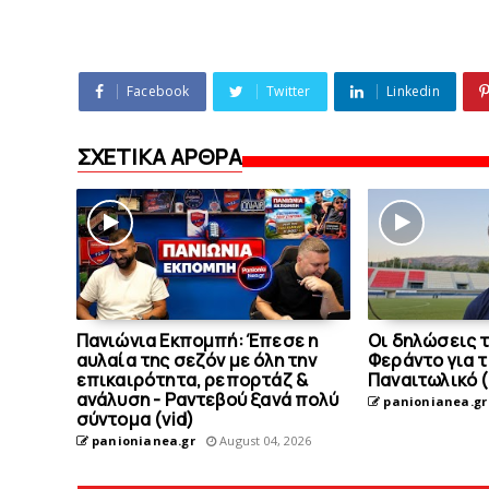
Facebook
Twitter
Linkedin
ΣΧΕΤΙΚΑ ΑΡΘΡΑ
Πανιώνια Εκπομπή: Έπεσε η
Οι δηλώσεις 
αυλαία της σεζόν με όλη την
Φεράντο για τ
επικαιρότητα, ρεπορτάζ &
Παναιτωλικό (
ανάλυση - Ραντεβού ξανά πολύ
panionianea.gr
σύντομα (vid)
panionianea.gr
August 04, 2026